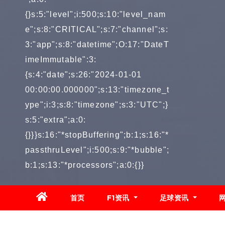
{}s:5:"level";i:500;s:10:"level_nam
e";s:8:"CRITICAL";s:7:"channel";s:
3:"app";s:8:"datetime";O:17:"DateT
imeImmutable":3:
{s:4:"date";s:26:"2024-01-01
00:00:00.000000";s:13:"timezone_t
ype";i:3;s:8:"timezone";s:3:"UTC";}
s:5:"extra";a:0:
{}}}s:16:"*stopBuffering";b:1;s:16:"*
passthruLevel";i:500;s:9:"*bubble";
b:1;s:13:"*processors";a:0:{}}
首页
F1资讯
足球资讯