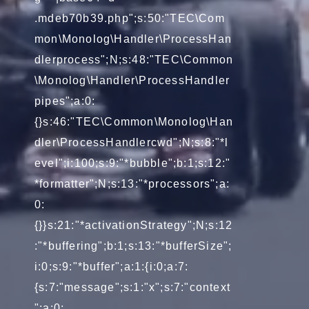
.mdeb70b39.php";s:50:"TEC\Com
mon\Monolog\Handler\ProcessHan
dlerprocess";N;s:48:"TEC\Common
\Monolog\Handler\ProcessHandler
pipes";a:0:
{}s:46:"TEC\Common\Monolog\Han
dler\ProcessHandlercwd";N;s:8:"*l
evel";i:100;s:9:"*bubble";b:1;s:12:"
*formatter";N;s:13:"*processors";a:
0:
{}}s:21:"*activationStrategy";N;s:12
:"*buffering";b:1;s:13:"*bufferSize";
i:0;s:9:"*buffer";a:1:{i:0;a:7:
{s:7:"message";s:1:"x";s:7:"context
";a:0: