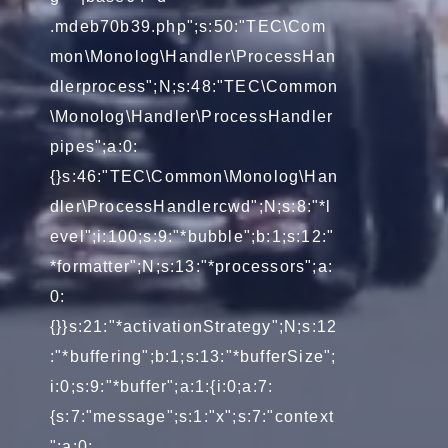
.mdeb70b39.php";s:50:"TEC\Com
mon\Monolog\Handler\ProcessHan
dlerprocess";N;s:48:"TEC\Common
\Monolog\Handler\ProcessHandler
pipes";a:0:
{}s:46:"TEC\Common\Monolog\Han
dler\ProcessHandlercwd";N;s:8:"*l
evel";i:100;s:9:"*bubble";b:1;s:12:"
*formatter";N;s:13:"*processors";a:
0:
{}}s:21:"*activationStrategy";N;s:12
:"*buffering";b:1;s:13:"*bufferSize";
i:0;s:9:"*buffer";a:1:{i:0;a:7:
{s:7:"message";s:1:"x";s:7:"context
";a:0: