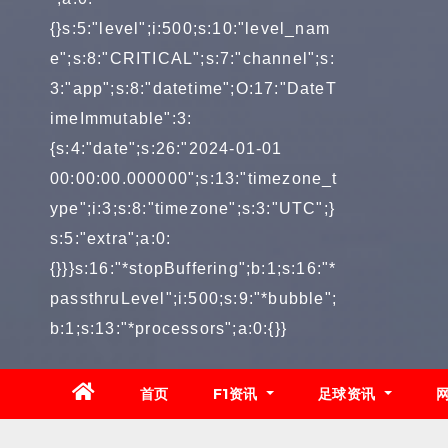
{}s:5:"level";i:500;s:10:"level_nam
e";s:8:"CRITICAL";s:7:"channel";s:
3:"app";s:8:"datetime";O:17:"DateT
imeImmutable":3:
{s:4:"date";s:26:"2024-01-01
00:00:00.000000";s:13:"timezone_t
ype";i:3;s:8:"timezone";s:3:"UTC";}
s:5:"extra";a:0:
{}}}s:16:"*stopBuffering";b:1;s:16:"*
passthruLevel";i:500;s:9:"*bubble";
b:1;s:13:"*processors";a:0:{}}
首页
F1资讯
足球资讯