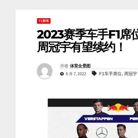
F1新闻
2023赛季车手F1
周冠宇有望续约！
作者
体育全景图
,
F1车手席位
周冠宇
6 月 7, 2022