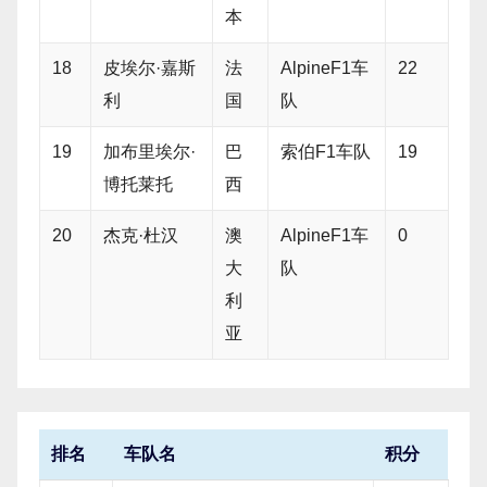
本
18
皮埃尔·嘉斯
法
AlpineF1车
22
利
国
队
19
加布里埃尔·
巴
索伯F1车队
19
博托莱托
西
20
杰克·杜汉
澳
AlpineF1车
0
大
队
利
亚
排名
车队名
积分