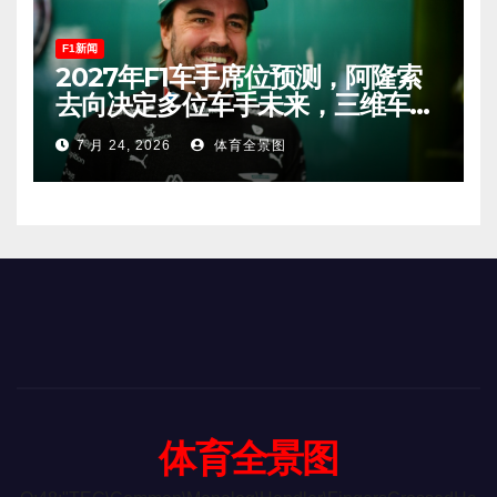
F1新闻
2027年F1车手席位预测，阿隆索
去向决定多位车手未来，三维车手
恐将离开。
7 月 24, 2026
体育全景图
体育全景图