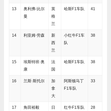
13
奥利弗·比尔
英
哈斯F1车队
41
曼
格
兰
14
利亚姆·劳森
新
小红牛F1车
38
西
队
兰
15
埃斯特班·奥
法
哈斯F1车队
38
康
国
16
兰斯·斯托尔
加
阿斯顿马丁
33
拿
F1车队
大
17
角田裕毅
日
红牛F1车队
28