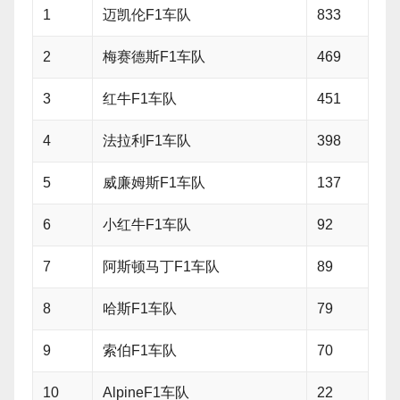
1
迈凯伦F1车队
833
2
梅赛德斯F1车队
469
3
红牛F1车队
451
4
法拉利F1车队
398
5
威廉姆斯F1车队
137
6
小红牛F1车队
92
7
阿斯顿马丁F1车队
89
8
哈斯F1车队
79
9
索伯F1车队
70
10
AlpineF1车队
22