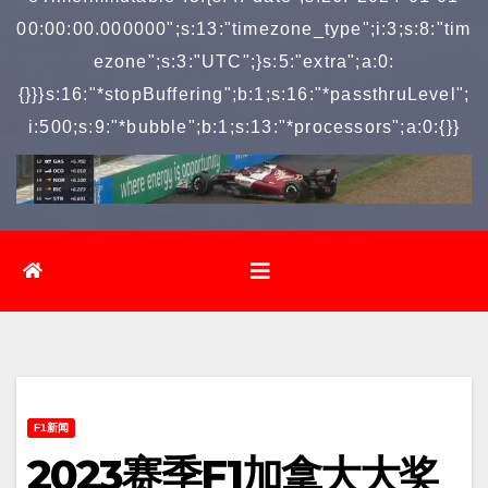
00:00:00.000000";s:13:"timezone_type";i:3;s:8:"tim
ezone";s:3:"UTC";}s:5:"extra";a:0:
{}}}s:16:"*stopBuffering";b:1;s:16:"*passthruLevel";
i:500;s:9:"*bubble";b:1;s:13:"*processors";a:0:{}}
F1新闻
2023赛季F1加拿大大奖