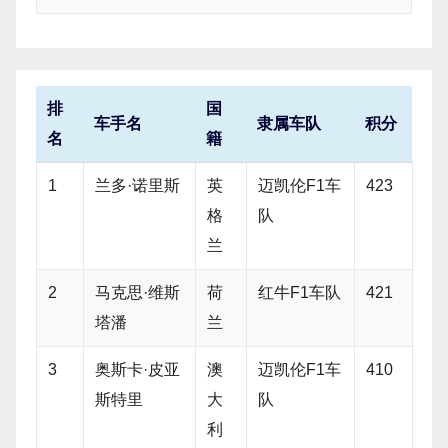
排
国
车手名
隶属车队
积分
名
籍
1
兰多·诺里斯
英
迈凯伦F1车
423
格
队
兰
2
马克思·维斯
荷
红牛F1车队
421
塔潘
兰
3
奥斯卡·皮亚
澳
迈凯伦F1车
410
斯特里
大
队
利