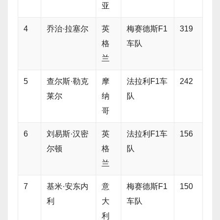
亚
4
乔治·拉塞尔
英
梅赛德斯F1
319
格
车队
兰
5
查尔斯·勒克
摩
法拉利F1车
242
莱尔
纳
队
哥
6
刘易斯·汉密
英
法拉利F1车
156
尔顿
格
队
兰
7
基米·安东内
意
梅赛德斯F1
150
利
大
车队
利