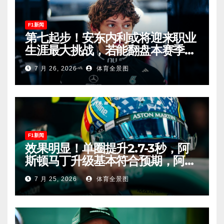
F1新闻
第七起步！安东内利或将迎来职业
生涯最大挑战，若能翻盘本赛季争
冠有望！
7 月 26, 2026
体育全景图
F1新闻
效果明显！单圈提升2.7-3秒，阿
斯顿马丁升级基本符合预期，阿隆
索有望在匈牙利进入Q2！
7 月 25, 2026
体育全景图