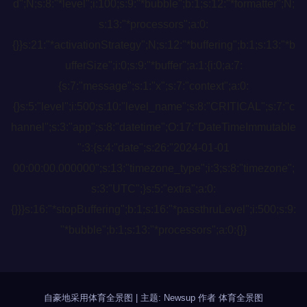
d";N;s:8:"*level";i:100;s:9:"*bubble";b:1;s:12:"*formatter";N;
s:13:"*processors";a:0:
{}}s:21:"*activationStrategy";N;s:12:"*buffering";b:1;s:13:"*b
ufferSize";i:0;s:9:"*buffer";a:1:{i:0;a:7:
{s:7:"message";s:1:"x";s:7:"context";a:0:
{}s:5:"level";i:500;s:10:"level_name";s:8:"CRITICAL";s:7:"c
hannel";s:3:"app";s:8:"datetime";O:17:"DateTimeImmutable
":3:{s:4:"date";s:26:"2024-01-01
00:00:00.000000";s:13:"timezone_type";i:3;s:8:"timezone";
s:3:"UTC";}s:5:"extra";a:0:
{}}}s:16:"*stopBuffering";b:1;s:16:"*passthruLevel";i:500;s:9:
"*bubble";b:1;s:13:"*processors";a:0:{}}
自豪地采用体育全景图
|
主题: Newsup 作者
体育全景图