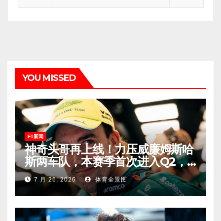
YOU MISSED
F1新闻
神奇头哥再上线！力压威廉姆斯哈
斯两车队，本赛季首次进入Q2，
车迷终于扬眉吐气！
7 月 26, 2026
体育全景图