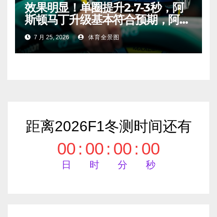
效果明显！单圈提升2.7-3秒，阿
斯顿马丁升级基本符合预期，阿隆
索有望在匈牙利进入Q2！
7 月 25, 2026
体育全景图
距离2026F1冬测时间还有
00
:
00
:
00
:
00
日
时
分
秒