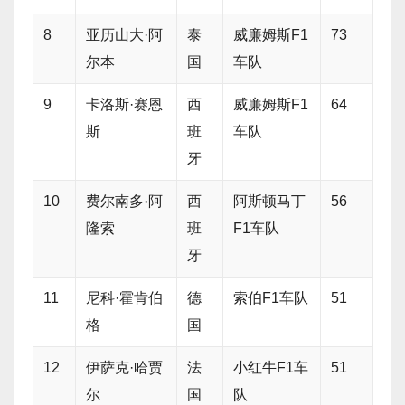
8
亚历山大·阿
泰
威廉姆斯F1
73
尔本
国
车队
9
卡洛斯·赛恩
西
威廉姆斯F1
64
斯
班
车队
牙
10
费尔南多·阿
西
阿斯顿马丁
56
隆索
班
F1车队
牙
11
尼科·霍肯伯
德
索伯F1车队
51
格
国
12
伊萨克·哈贾
法
小红牛F1车
51
尔
国
队