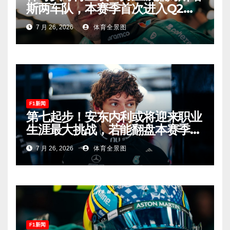
斯两车队，本赛季首次进入Q2，
车迷终于扬眉吐气！
7 月 26, 2026
体育全景图
F1新闻
第七起步！安东内利或将迎来职业
生涯最大挑战，若能翻盘本赛季争
冠有望！
7 月 26, 2026
体育全景图
F1新闻