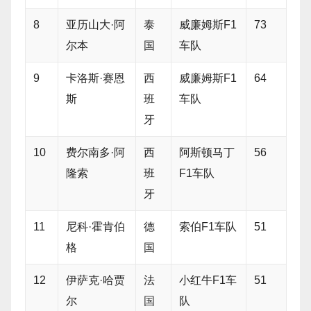
8
亚历山大·阿
泰
威廉姆斯F1
73
尔本
国
车队
9
卡洛斯·赛恩
西
威廉姆斯F1
64
斯
班
车队
牙
10
费尔南多·阿
西
阿斯顿马丁
56
隆索
班
F1车队
牙
11
尼科·霍肯伯
德
索伯F1车队
51
格
国
12
伊萨克·哈贾
法
小红牛F1车
51
尔
国
队