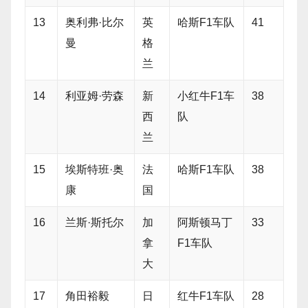
13
奥利弗·比尔
英
哈斯F1车队
41
曼
格
兰
14
利亚姆·劳森
新
小红牛F1车
38
西
队
兰
15
埃斯特班·奥
法
哈斯F1车队
38
康
国
16
兰斯·斯托尔
加
阿斯顿马丁
33
拿
F1车队
大
17
角田裕毅
日
红牛F1车队
28