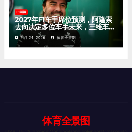
F1新闻
2027年F1车手席位预测，阿隆索
去向决定多位车手未来，三维车手
恐将离开。
7 月 24, 2026
体育全景图
体育全景图
O:48:"TEC\Common\Monolog\Handler\FingersCrossedHa