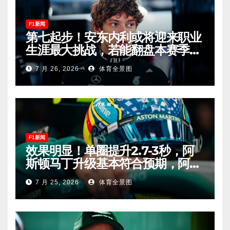
F1新闻
第七起步！安东内利或将迎来职业
生涯最大挑战，若能翻盘本赛季争
冠有望！
7 月 26, 2026
体育全景图
F1新闻
效果明显！单圈提升2.7-3秒，阿
斯顿马丁升级基本符合预期，阿隆
索有望在匈牙利进入Q2！
7 月 25, 2026
体育全景图