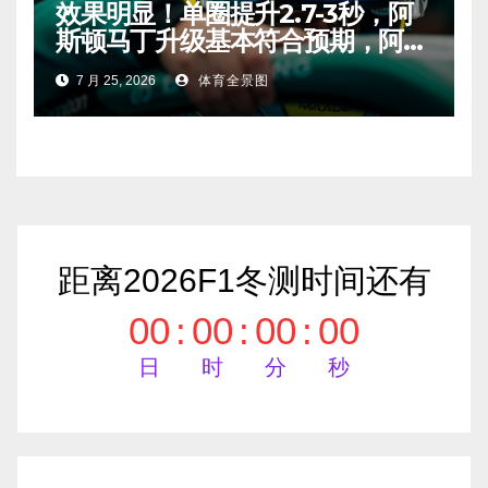
效果明显！单圈提升2.7-3秒，阿
斯顿马丁升级基本符合预期，阿隆
索有望在匈牙利进入Q2！
7 月 25, 2026
体育全景图
距离2026F1冬测时间还有
00
:
00
:
00
:
00
日
时
分
秒