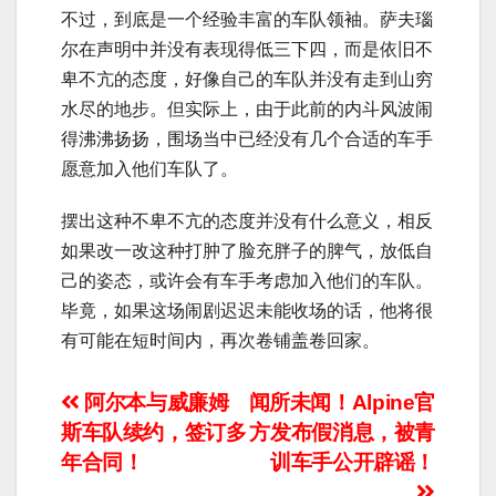
不过，到底是一个经验丰富的车队领袖。萨夫瑙
尔在声明中并没有表现得低三下四，而是依旧不
卑不亢的态度，好像自己的车队并没有走到山穷
水尽的地步。但实际上，由于此前的内斗风波闹
得沸沸扬扬，围场当中已经没有几个合适的车手
愿意加入他们车队了。
摆出这种不卑不亢的态度并没有什么意义，相反
如果改一改这种打肿了脸充胖子的脾气，放低自
己的姿态，或许会有车手考虑加入他们的车队。
毕竟，如果这场闹剧迟迟未能收场的话，他将很
有可能在短时间内，再次卷铺盖卷回家。
文
阿尔本与威廉姆
闻所未闻！Alpine官
斯车队续约，签订多
方发布假消息，被青
章
年合同！
训车手公开辟谣！