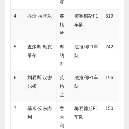
亚
4
乔治·拉塞尔
英
梅赛德斯F1
319
格
车队
兰
5
查尔斯·勒克
摩
法拉利F1车
242
莱尔
纳
队
哥
6
刘易斯·汉密
英
法拉利F1车
156
尔顿
格
队
兰
7
基米·安东内
意
梅赛德斯F1
150
利
大
车队
利