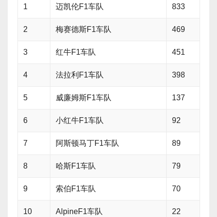
1
迈凯伦F1车队
833
2
梅赛德斯F1车队
469
3
红牛F1车队
451
4
法拉利F1车队
398
5
威廉姆斯F1车队
137
6
小红牛F1车队
92
7
阿斯顿马丁F1车队
89
8
哈斯F1车队
79
9
索伯F1车队
70
10
AlpineF1车队
22