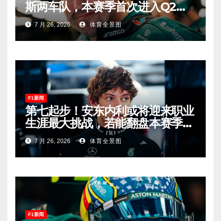
斯两车队，本赛季首次进入Q2，
车迷终于扬眉吐气！
7 月 26, 2026
体育全景图
F1新闻
第七起步！安东内利或将迎来职业
生涯最大挑战，若能翻盘本赛季争
冠有望！
7 月 26, 2026
体育全景图
F1新闻