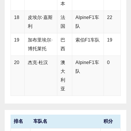
本
18
皮埃尔·嘉斯
法
AlpineF1车
22
利
国
队
19
加布里埃尔·
巴
索伯F1车队
19
博托莱托
西
20
杰克·杜汉
澳
AlpineF1车
0
大
队
利
亚
排名
车队名
积分