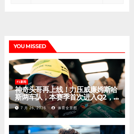
YOU MISSED
F1新闻
神奇头哥再上线！力压威廉姆斯哈
斯两车队，本赛季首次进入Q2，
车迷终于扬眉吐气！
7 月 26, 2026
体育全景图