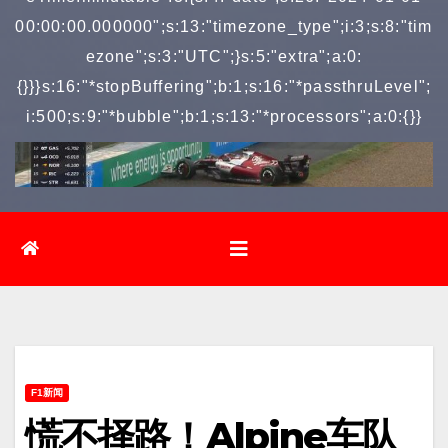
00:00:00.000000";s:13:"timezone_type";i:3;s:8:"tim
ezone";s:3:"UTC";}s:5:"extra";a:0:
{}}}s:16:"*stopBuffering";b:1;s:16:"*passthruLevel";
i:500;s:9:"*bubble";b:1;s:13:"*processors";a:0:{}}
F1新闻
慌不择路！Alpine车队