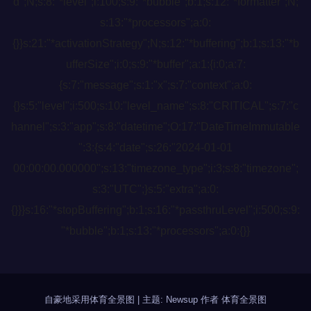
d";N;s:8:"*level";i:100;s:9:"*bubble";b:1;s:12:"*formatter";N;
s:13:"*processors";a:0:
{}}s:21:"*activationStrategy";N;s:12:"*buffering";b:1;s:13:"*b
ufferSize";i:0;s:9:"*buffer";a:1:{i:0;a:7:
{s:7:"message";s:1:"x";s:7:"context";a:0:
{}s:5:"level";i:500;s:10:"level_name";s:8:"CRITICAL";s:7:"c
hannel";s:3:"app";s:8:"datetime";O:17:"DateTimeImmutable
":3:{s:4:"date";s:26:"2024-01-01
00:00:00.000000";s:13:"timezone_type";i:3;s:8:"timezone";
s:3:"UTC";}s:5:"extra";a:0:
{}}}s:16:"*stopBuffering";b:1;s:16:"*passthruLevel";i:500;s:9:
"*bubble";b:1;s:13:"*processors";a:0:{}}
自豪地采用体育全景图
|
主题: Newsup 作者
体育全景图