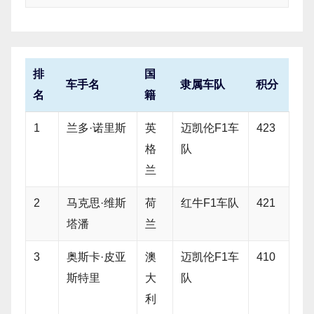
排
国
车手名
隶属车队
积分
名
籍
1
兰多·诺里斯
英
迈凯伦F1车
423
格
队
兰
2
马克思·维斯
荷
红牛F1车队
421
塔潘
兰
3
奥斯卡·皮亚
澳
迈凯伦F1车
410
斯特里
大
队
利