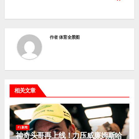
导
航
作者
体育全景图
相关文章
F1新闻
神奇头哥再上线！力压威廉姆斯哈