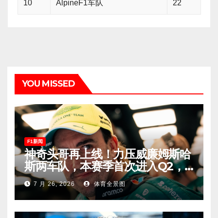
10
AlpineF1车队
22
YOU MISSED
F1新闻
神奇头哥再上线！力压威廉姆斯哈
斯两车队，本赛季首次进入Q2，
车迷终于扬眉吐气！
7 月 26, 2026
体育全景图