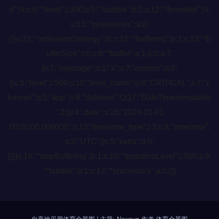
d";N;s:8:"*level";i:100;s:9:"*bubble";b:1;s:12:"*formatter";N;
s:13:"*processors";a:0:
{}}s:21:"*activationStrategy";N;s:12:"*buffering";b:1;s:13:"*b
ufferSize";i:0;s:9:"*buffer";a:1:{i:0;a:7:
{s:7:"message";s:1:"x";s:7:"context";a:0:
{}s:5:"level";i:500;s:10:"level_name";s:8:"CRITICAL";s:7:"c
hannel";s:3:"app";s:8:"datetime";O:17:"DateTimeImmutable
":3:{s:4:"date";s:26:"2024-01-01
00:00:00.000000";s:13:"timezone_type";i:3;s:8:"timezone";
s:3:"UTC";}s:5:"extra";a:0:
{}}}s:16:"*stopBuffering";b:1;s:16:"*passthruLevel";i:500;s:9:
"*bubble";b:1;s:13:"*processors";a:0:{}}