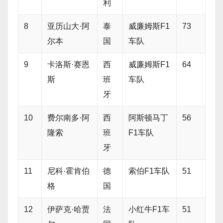
利
8
亚历山大·阿
泰
威廉姆斯F1
73
尔本
国
车队
9
卡洛斯·赛恩
西
威廉姆斯F1
64
斯
班
车队
牙
10
费尔南多·阿
西
阿斯顿马丁
56
隆索
班
F1车队
牙
11
尼科·霍肯伯
德
索伯F1车队
51
格
国
12
伊萨克·哈贾
法
小红牛F1车
51