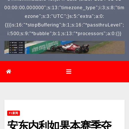
00:00:00.000000";s:13:"timezone_type";i:3;s:8:"tim
ezone";s:3:"UTC";}s:5:"extra";a:0:
{}}}s:16:"*stopBuffering";b:1;s:16:"*passthruLevel";
i:500;s:9:"*bubble";b:1;s:13:"*processors";a:0:{}}
F1新闻
安东内利如果本赛季夺