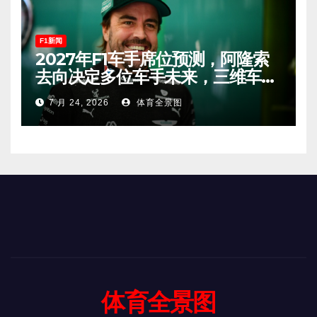
F1新闻
2027年F1车手席位预测，阿隆索
去向决定多位车手未来，三维车手
恐将离开。
7 月 24, 2026
体育全景图
体育全景图