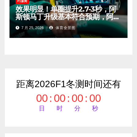
F1新闻
效果明显！单圈提升2.7-3秒，阿
斯顿马丁升级基本符合预期，阿隆
索有望在匈牙利进入Q2！
7 月 25, 2026
体育全景图
距离2026F1冬测时间还有
00
:
00
:
00
:
00
日
时
分
秒