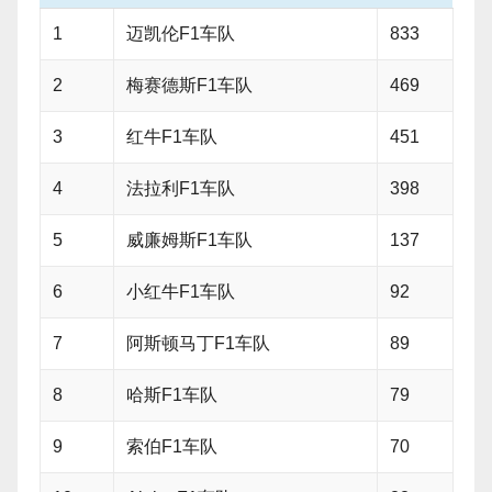
1
迈凯伦F1车队
833
2
梅赛德斯F1车队
469
3
红牛F1车队
451
4
法拉利F1车队
398
5
威廉姆斯F1车队
137
6
小红牛F1车队
92
7
阿斯顿马丁F1车队
89
8
哈斯F1车队
79
9
索伯F1车队
70