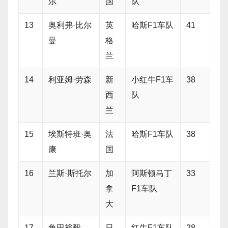
尔
国
队
13
奥利弗·比尔
英
哈斯F1车队
41
曼
格
兰
14
利亚姆·劳森
新
小红牛F1车
38
西
队
兰
15
埃斯特班·奥
法
哈斯F1车队
38
康
国
16
兰斯·斯托尔
加
阿斯顿马丁
33
拿
F1车队
大
17
角田裕毅
日
红牛F1车队
28