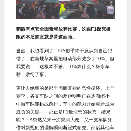
稍微有点安全因素就放弃比赛，这跟F1探究极
限的本质简直就是背道而驰。
当然，我也看到了，FIA似乎终于意识到自己犯
错了，在新规草案里把电动部分减少了10%。但
我要说——这根本不够。10%算什么？杯水车
薪，敷衍了事。
更让人绝望的是那个周而复始的恶性循环。上个
赛季，各支车队
之间的差距明明正在逐渐缩小，
中游车队能挑战前排，车手的能力开始重新成为
胜负的关键——那正是F1最理想的状态。结果
呢？FIA突然又来一次规则大改，又一支车队凭
借对新规则的理解瞬间断崖式领先。然后其他车