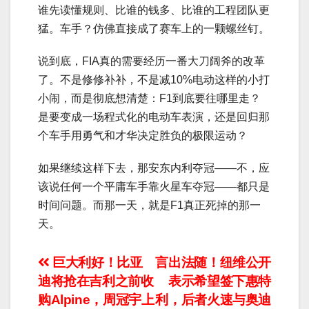
谁先读懂规则、比谁的钱多、比谁的工程团队更
猛。车手？仿佛直接成了赛车上的一颗螺丝钉。
说到底，FIA真的需要经历一番大刀阔斧的改革
了。不是修修补补，不是减10%电动这样的小打
小闹，而是彻底想清楚：F1到底要往哪里走？
是要变成一场程式化的电动车表演，还是回归那
个车手用勇气和才华决定胜负的极限运动？
如果继续这样下去，那安东内利夺冠——不，应
该说任何一个平庸车手靠火星车夺冠——都只是
时间问题。而那一天，就是F1真正死掉的那一
天。
文
巨大利好！比亚
言出法随！纽维公开
迪将抢在吉利之前收
表示希望签下惠特
章
购Alpine，周冠宇上
利，后者火速与奥迪