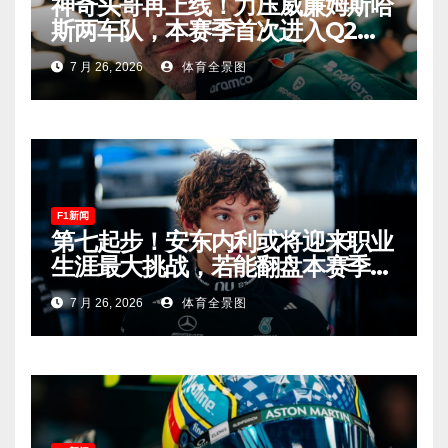
神奇头哥再上线！力压威廉姆斯哈
斯两车队，本赛季首次进入Q2，
车迷终于扬眉吐气！
7 月 26, 2026
体育全景图
F1新闻
第七起步！安东内利或将迎来职业
生涯最大挑战，若能翻盘本赛季争
冠有望！
7 月 26, 2026
体育全景图