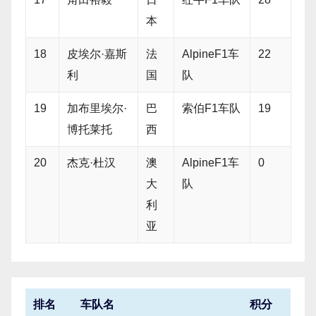
本
18
皮埃尔·嘉斯
法
AlpineF1车
22
利
国
队
19
加布里埃尔·
巴
索伯F1车队
19
博托莱托
西
20
杰克·杜汉
澳
AlpineF1车
0
大
队
利
亚
排名
车队名
积分