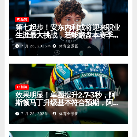
F1新闻
第七起步！安东内利或将迎来职业
生涯最大挑战，若能翻盘本赛季争
冠有望！
7 月 26, 2026
体育全景图
F1新闻
效果明显！单圈提升2.7-3秒，阿
斯顿马丁升级基本符合预期，阿隆
索有望在匈牙利进入Q2！
7 月 25, 2026
体育全景图