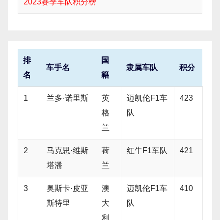
2023赛季车队积分榜
排
国
车手名
隶属车队
积分
名
籍
1
兰多·诺里斯
英
迈凯伦F1车
423
格
队
兰
2
马克思·维斯
荷
红牛F1车队
421
塔潘
兰
3
奥斯卡·皮亚
澳
迈凯伦F1车
410
斯特里
大
队
利