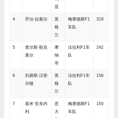
亚
4
乔治·拉塞尔
英
梅赛德斯F1
319
格
车队
兰
5
查尔斯·勒克
摩
法拉利F1车
242
莱尔
纳
队
哥
6
刘易斯·汉密
英
法拉利F1车
156
尔顿
格
队
兰
7
基米·安东内
意
梅赛德斯F1
150
利
大
车队