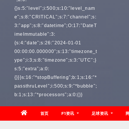
{}s:5:"level";i:500;s:10:"level_nam
e";s:8:"CRITICAL";s:7:"channel";s:
3:"app";s:8:"datetime";O:17:"DateT
imeImmutable":3:
{s:4:"date";s:26:"2024-01-01
00:00:00.000000";s:13:"timezone_t
ype";i:3;s:8:"timezone";s:3:"UTC";}
s:5:"extra";a:0:
{}}}s:16:"*stopBuffering";b:1;s:16:"*
passthruLevel";i:500;s:9:"*bubble";
b:1;s:13:"*processors";a:0:{}}
首页
F1资讯
足球资讯