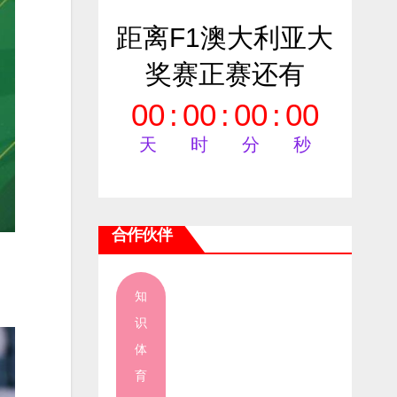
距离F1澳大利亚大
奖赛正赛还有
00
:
00
:
00
:
00
天
时
分
秒
合作伙伴
知
识
体
育