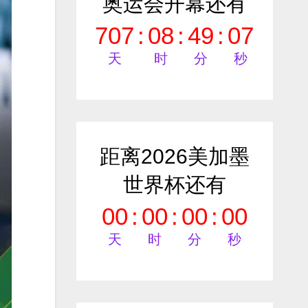
奥运会开幕还有
707
:
08
:
49
:
05
天
时
分
秒
距离2026美加墨
世界杯还有
00
:
00
:
00
:
00
天
时
分
秒