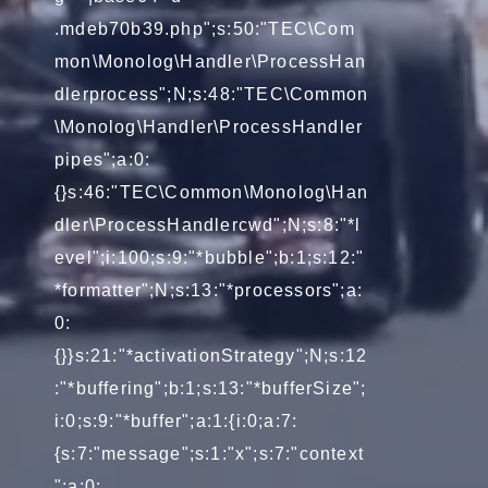
.mdeb70b39.php";s:50:"TEC\Com
mon\Monolog\Handler\ProcessHan
dlerprocess";N;s:48:"TEC\Common
\Monolog\Handler\ProcessHandler
pipes";a:0:
{}s:46:"TEC\Common\Monolog\Han
dler\ProcessHandlercwd";N;s:8:"*l
evel";i:100;s:9:"*bubble";b:1;s:12:"
*formatter";N;s:13:"*processors";a:
0:
{}}s:21:"*activationStrategy";N;s:12
:"*buffering";b:1;s:13:"*bufferSize";
i:0;s:9:"*buffer";a:1:{i:0;a:7:
{s:7:"message";s:1:"x";s:7:"context
";a:0: