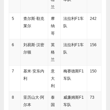
兰
5
查尔斯·勒克
摩
法拉利F1车
242
莱尔
纳
队
哥
6
刘易斯·汉密
英
法拉利F1车
156
尔顿
格
队
兰
7
基米·安东内
意
梅赛德斯F1
150
利
大
车队
利
8
亚历山大·阿
泰
威廉姆斯F1
73
尔本
国
车队