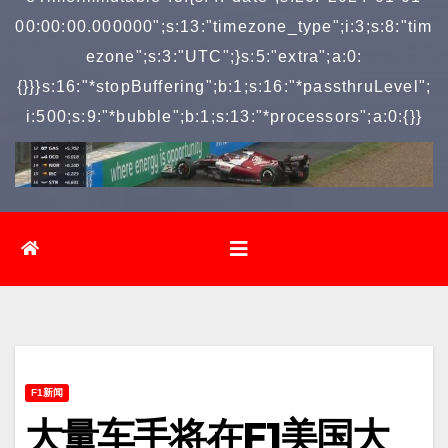
00:00:00.000000";s:13:"timezone_type";i:3;s:8:"tim
ezone";s:3:"UTC";}s:5:"extra";a:0:
{}}}s:16:"*stopBuffering";b:1;s:16:"*passthruLevel";
i:500;s:9:"*bubble";b:1;s:13:"*processors";a:0:{}}
F1新闻
大量车手将在F1美国大