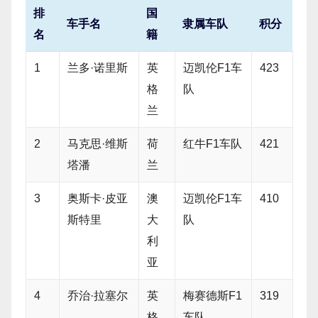
排
国
车手名
隶属车队
积分
名
籍
1
兰多·诺里斯
英
迈凯伦F1车
423
格
队
兰
2
马克思·维斯
荷
红牛F1车队
421
塔潘
兰
3
奥斯卡·皮亚
澳
迈凯伦F1车
410
斯特里
大
队
利
亚
4
乔治·拉塞尔
英
梅赛德斯F1
319
格
车队