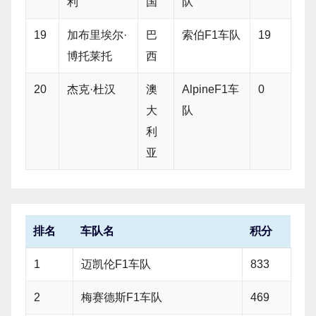
利
国
队
19
加布里埃尔·
巴
索伯F1车队
19
博托莱托
西
20
杰克·杜汉
澳
AlpineF1车
0
大
队
利
亚
排名
车队名
积分
1
迈凯伦F1车队
833
2
梅赛德斯F1车队
469