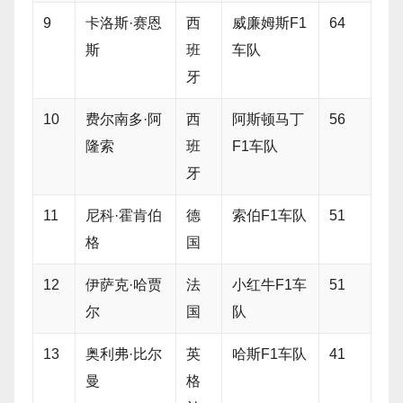
9
卡洛斯·赛恩
西
威廉姆斯F1
64
斯
班
车队
牙
10
费尔南多·阿
西
阿斯顿马丁
56
隆索
班
F1车队
牙
11
尼科·霍肯伯
德
索伯F1车队
51
格
国
12
伊萨克·哈贾
法
小红牛F1车
51
尔
国
队
13
奥利弗·比尔
英
哈斯F1车队
41
曼
格