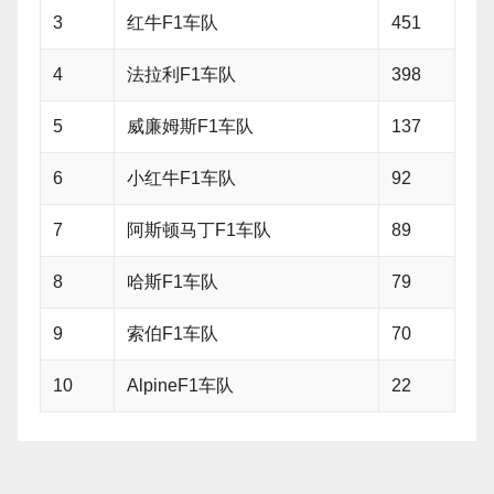
3
红牛F1车队
451
4
法拉利F1车队
398
5
威廉姆斯F1车队
137
6
小红牛F1车队
92
7
阿斯顿马丁F1车队
89
8
哈斯F1车队
79
9
索伯F1车队
70
10
AlpineF1车队
22