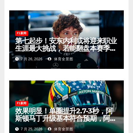
F1新闻
第七起步！安东内利或将迎来职业
生涯最大挑战，若能翻盘本赛季争
冠有望！
7 月 26, 2026
体育全景图
F1新闻
效果明显！单圈提升2.7-3秒，阿
斯顿马丁升级基本符合预期，阿隆
索有望在匈牙利进入Q2！
7 月 25, 2026
体育全景图