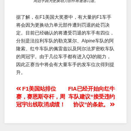
周冠宇因为更换动力部件将遭遇罚退。
据了解，在F1美国大奖赛中，有大量的F1车手
将会因为更换动力单元部件遭到罚退的处罚决
定。目前已经确认的将遭受罚退的车手有四位，
分别是法拉利车队的勒克莱尔、Alpine车队的阿
隆索、红牛车队的佩雷兹以及阿尔法罗密欧车队
的周冠宇。由于几位车手都有进入Q3的能力，
因此正赛当中将会有大量车手的发车位次得到提
升。
文
F1美国站排位
FIA已经开始向红牛
赛，赛恩斯夺杆，周
车队建议“接受违约
章
冠宇出线取消成绩！
协议”的条款。
导
航