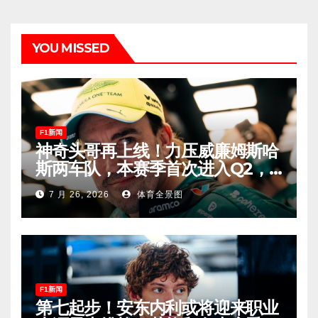
YOU MISSED
F1新闻
神奇头哥再上线！力压威廉姆斯哈
斯两车队，本赛季首次进入Q2，
车迷终于扬眉吐气！
7 月 26, 2026
体育全景图
F1新闻
第七起步！安东内利或将迎来职业