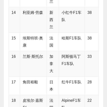
兰
14
利亚姆·劳森
新
小红牛F1车
38
西
队
兰
15
埃斯特班·奥
法
哈斯F1车队
38
康
国
16
兰斯·斯托尔
加
阿斯顿马丁
33
拿
F1车队
大
17
角田裕毅
日
红牛F1车队
28
本
18
皮埃尔·嘉斯
法
AlpineF1车
22