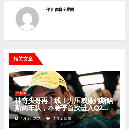
作者
体育全景图
相关文章
F1新闻
神奇头哥再上线！力压威廉姆斯哈
斯两车队，本赛季首次进入Q2，
车迷终于扬眉吐气！
7 月 26, 2026
体育全景图