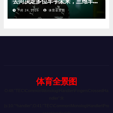
去向决定多位车手未来，三维车手
恐将离开。
7 月 24, 2026
体育全景图
体育全景图
O:48:"TEC\Common\Monolog\Handler\FingersCrossedHa
ndler":9:
{s:10:"*handler";O:41:"TEC\Common\Monolog\Handler\Pro