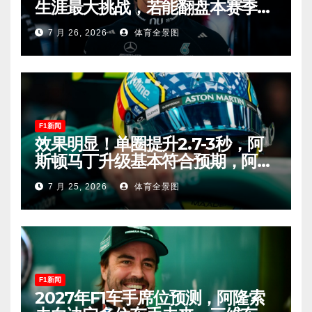
生涯最大挑战，若能翻盘本赛季争
冠有望！
7 月 26, 2026
体育全景图
F1新闻
效果明显！单圈提升2.7-3秒，阿
斯顿马丁升级基本符合预期，阿隆
索有望在匈牙利进入Q2！
7 月 25, 2026
体育全景图
F1新闻
2027年F1车手席位预测，阿隆索