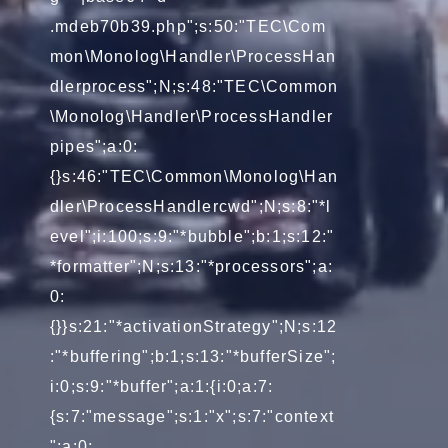
.mdeb70b39.php";s:50:"TEC\Com
mon\Monolog\Handler\ProcessHan
dlerprocess";N;s:48:"TEC\Common
\Monolog\Handler\ProcessHandler
pipes";a:0:
{}s:46:"TEC\Common\Monolog\Han
dler\ProcessHandlercwd";N;s:8:"*l
evel";i:100;s:9:"*bubble";b:1;s:12:"
*formatter";N;s:13:"*processors";a:
0:
{}}s:21:"*activationStrategy";N;s:12
:"*buffering";b:1;s:13:"*bufferSize";
i:0;s:9:"*buffer";a:1:{i:0;a:7:
{s:7:"message";s:1:"x";s:7:"context
";a:0: