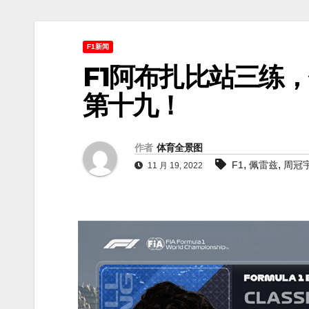
F1新闻
F1阿布扎比站三练
第十九！
作者
体育全景图
,
,
F1
佩雷兹
周冠
11 月 19, 2022