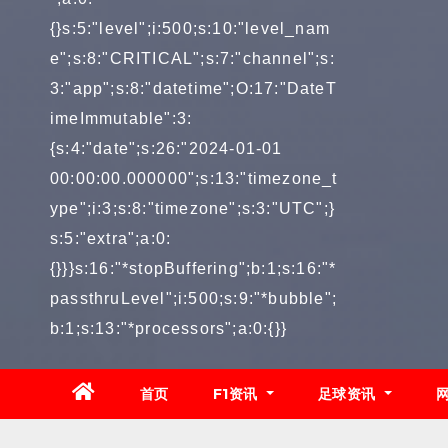
{}s:5:"level";i:500;s:10:"level_nam
e";s:8:"CRITICAL";s:7:"channel";s:
3:"app";s:8:"datetime";O:17:"DateT
imeImmutable":3:
{s:4:"date";s:26:"2024-01-01
00:00:00.000000";s:13:"timezone_t
ype";i:3;s:8:"timezone";s:3:"UTC";}
s:5:"extra";a:0:
{}}}s:16:"*stopBuffering";b:1;s:16:"*
passthruLevel";i:500;s:9:"*bubble";
b:1;s:13:"*processors";a:0:{}}
首页
F1资讯
足球资讯