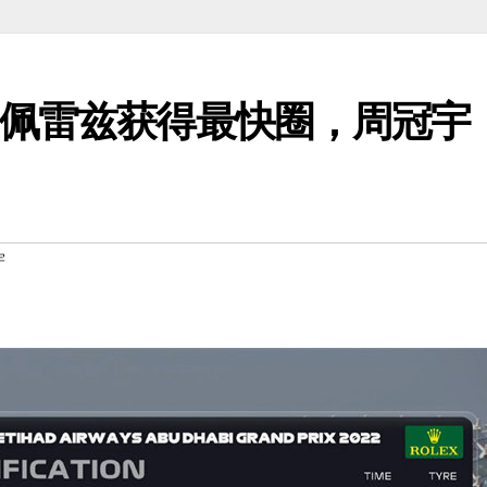
，佩雷兹获得最快圈，周冠宇
宇