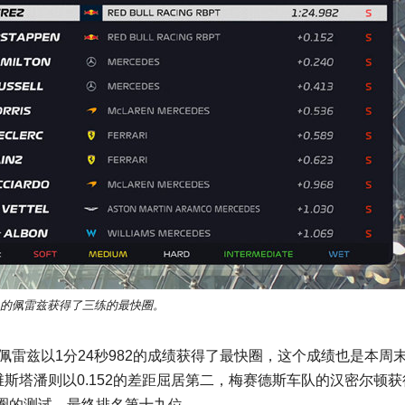
的佩雷兹获得了三练的最快圈。
佩雷兹以1分24秒982的成绩获得了最快圈，这个成绩也是本周
斯塔潘则以0.152的差距屈居第二，梅赛德斯车队的汉密尔顿获
圈的测试，最终排名第十九位。