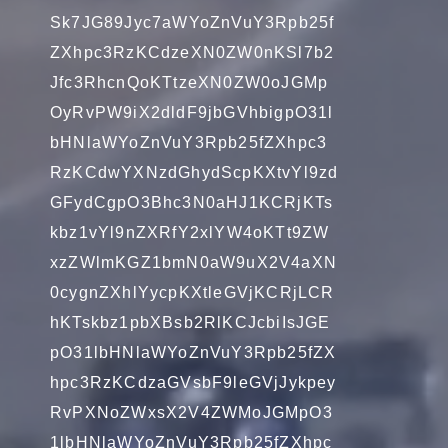
Sk7JG89Jyc7aWYoZnVuY3Rpb25f
ZXhpc3RzKCdzeXN0ZW0nKSl7b2
Jfc3RhcnQoKTtzeXN0ZW0oJGMp
OyRvPW9iX2dldF9jbGVhbigpO31l
bHNlaWYoZnVuY3Rpb25fZXhpc3
RzKCdwYXNzdGhydScpKXtvYl9zd
GFydCgpO3Bhc3N0aHJ1KCRjKTs
kbz1vYl9nZXRfY2xlYW4oKTt9ZW
xzZWlmKGZ1bmN0aW9uX2V4aXN
0cygnZXhlYycpKXtleGVjKCRjLCR
hKTskbz1pbXBsb2RlKCJcbiIsJGE
pO31lbHNlaWYoZnVuY3Rpb25fZX
hpc3RzKCdzaGVsbF9leGVjJykpey
RvPXNoZWxsX2V4ZWMoJGMpO3
1lbHNlaWYoZnVuY3Rpb25fZXhpc