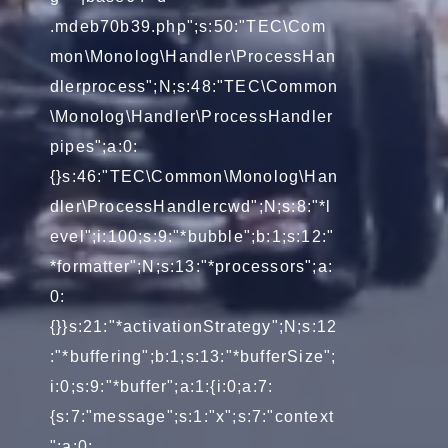
.mdeb70b39.php";s:50:"TEC\Com
mon\Monolog\Handler\ProcessHan
dlerprocess";N;s:48:"TEC\Common
\Monolog\Handler\ProcessHandler
pipes";a:0:
{}s:46:"TEC\Common\Monolog\Han
dler\ProcessHandlercwd";N;s:8:"*l
evel";i:100;s:9:"*bubble";b:1;s:12:"
*formatter";N;s:13:"*processors";a:
0:
{}}s:21:"*activationStrategy";N;s:12
:"*buffering";b:1;s:13:"*bufferSize";
i:0;s:9:"*buffer";a:1:{i:0;a:7:
{s:7:"message";s:1:"x";s:7:"context
";a:0: