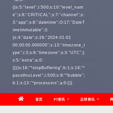
{}s:5:"level";i:500;s:10:"level_nam
e";s:8:"CRITICAL";s:7:"channel";s:
3:"app";s:8:"datetime";O:17:"DateT
imeImmutable":3:
{s:4:"date";s:26:"2024-01-01
00:00:00.000000";s:13:"timezone_t
ype";i:3;s:8:"timezone";s:3:"UTC";}
s:5:"extra";a:0:
{}}}s:16:"*stopBuffering";b:1;s:16:"*
passthruLevel";i:500;s:9:"*bubble";
b:1;s:13:"*processors";a:0:{}}
首页
F1资讯
足球资讯