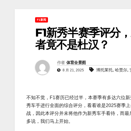
F1新闻
F1新秀半赛季评分
者竟不是杜汉？
作者
体育全景图
,
,
博托莱托
哈贾尔
8 月 21, 2025
不知不觉，F1赛历已经过半，本赛季有多达六位新
秀车手进行全面的综合评分，看看谁是2025赛季
战，因此本评分并未将他作为新秀车手看待，而最
多说，我们马上开始。