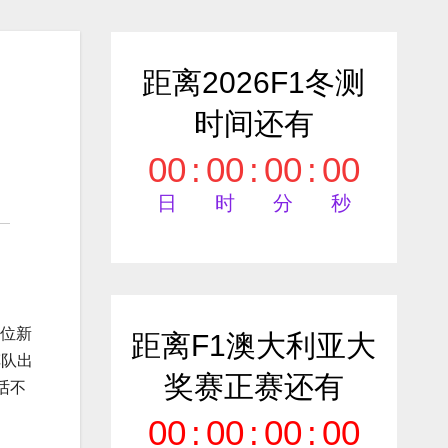
距离2026F1冬测
时间还有
00
:
00
:
00
:
00
日
时
分
秒
六位新
距离F1澳大利亚大
车队出
奖赛正赛还有
话不
00
:
00
:
00
:
00