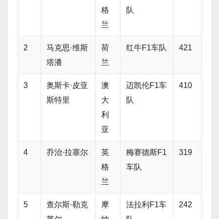
格
队
兰
2
马克思·维斯
荷
红牛F1车队
421
塔潘
兰
3
奥斯卡·皮亚
澳
迈凯伦F1车
410
斯特里
大
队
利
亚
4
乔治·拉塞尔
英
梅赛德斯F1
319
格
车队
兰
5
查尔斯·勒克
摩
法拉利F1车
242