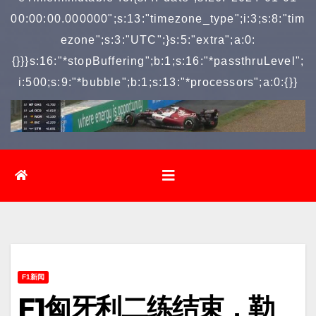
00:00:00.000000";s:13:"timezone_type";i:3;s:8:"tim
ezone";s:3:"UTC";}s:5:"extra";a:0:
{}}}s:16:"*stopBuffering";b:1;s:16:"*passthruLevel";
i:500;s:9:"*bubble";b:1;s:13:"*processors";a:0:{}}
F1新闻
F1匈牙利二练结束，勒