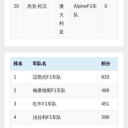
20
杰克·杜汉
澳
AlpineF1车
0
大
队
利
亚
排名
车队名
积分
1
迈凯伦F1车队
833
2
梅赛德斯F1车队
469
3
红牛F1车队
451
4
法拉利F1车队
398