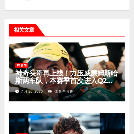
相关文章
F1新闻
神奇头哥再上线！力压威廉姆斯哈
斯两车队，本赛季首次进入Q2，
车迷终于扬眉吐气！
7 月 26, 2026
体育全景图