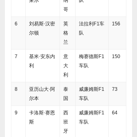
莱尔
纳
队
哥
6
刘易斯·汉密
英
法拉利F1车
156
尔顿
格
队
兰
7
基米·安东内
意
梅赛德斯F1
150
利
大
车队
利
8
亚历山大·阿
泰
威廉姆斯F1
73
尔本
国
车队
9
卡洛斯·赛恩
西
威廉姆斯F1
64
斯
班
车队
牙