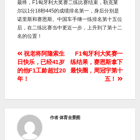
最终，F1匈牙利大奖赛二练比赛结束，勒克莱
尔以1分18秒445的成绩排名第一，身后分别是
诺里斯和赛恩斯。中国车手继一练排名第十五位
后，在二练比赛当中更近一步，上升到了第十二
名的位置！
文
祝老将阿隆索生
F1匈牙利大奖赛一
日快乐，已经41岁
练结果，赛恩斯拿下
章
的他F1工龄超过20
最快圈，周冠宇第十
导
年！
五！
航
作者
体育全景图