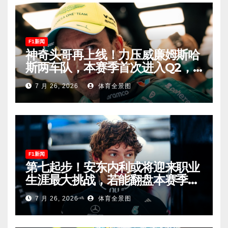
F1新闻
神奇头哥再上线！力压威廉姆斯哈
斯两车队，本赛季首次进入Q2，
车迷终于扬眉吐气！
7 月 26, 2026
体育全景图
F1新闻
第七起步！安东内利或将迎来职业
生涯最大挑战，若能翻盘本赛季争
冠有望！
7 月 26, 2026
体育全景图