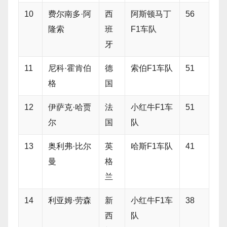
10
费尔南多·阿
西
阿斯顿马丁
56
隆索
班
F1车队
牙
11
尼科·霍肯伯
德
索伯F1车队
51
格
国
12
伊萨克·哈贾
法
小红牛F1车
51
尔
国
队
13
奥利弗·比尔
英
哈斯F1车队
41
曼
格
兰
14
利亚姆·劳森
新
小红牛F1车
38
西
队