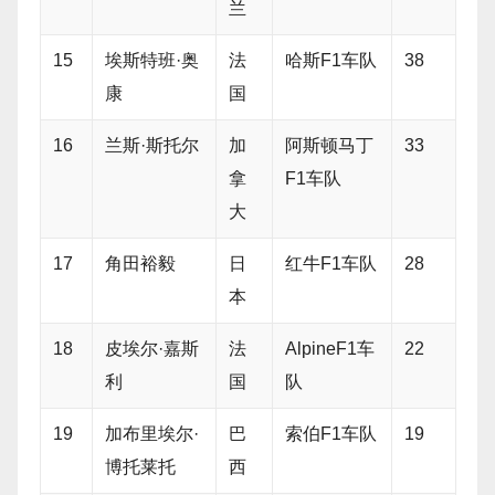
兰
15
埃斯特班·奥
法
哈斯F1车队
38
康
国
16
兰斯·斯托尔
加
阿斯顿马丁
33
拿
F1车队
大
17
角田裕毅
日
红牛F1车队
28
本
18
皮埃尔·嘉斯
法
AlpineF1车
22
利
国
队
19
加布里埃尔·
巴
索伯F1车队
19
博托莱托
西