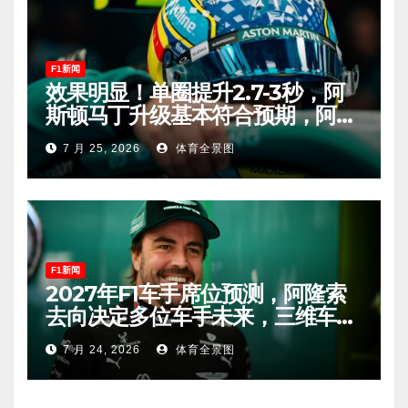
F1新闻
效果明显！单圈提升2.7-3秒，阿
斯顿马丁升级基本符合预期，阿隆
索有望在匈牙利进入Q2！
7 月 25, 2026
体育全景图
F1新闻
2027年F1车手席位预测，阿隆索
去向决定多位车手未来，三维车手
恐将离开。
7 月 24, 2026
体育全景图