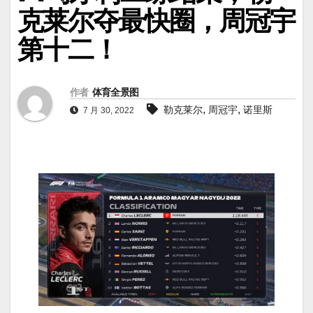
克莱尔夺最快圈，周冠宇
第十二！
作者
体育全景图
,
,
勒克莱尔
周冠宇
诺里斯
7 月 30, 2022