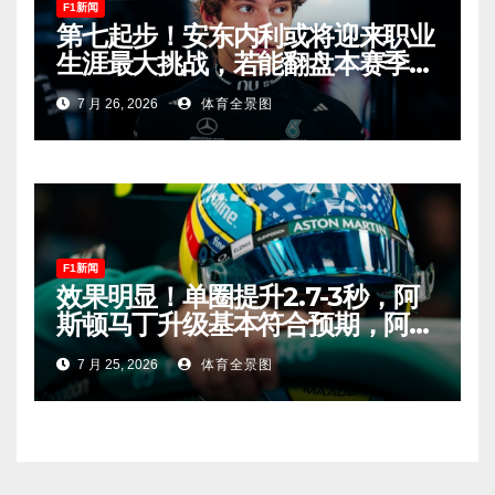
F1新闻
第七起步！安东内利或将迎来职业
生涯最大挑战，若能翻盘本赛季争
冠有望！
7 月 26, 2026
体育全景图
F1新闻
效果明显！单圈提升2.7-3秒，阿
斯顿马丁升级基本符合预期，阿隆
索有望在匈牙利进入Q2！
7 月 25, 2026
体育全景图