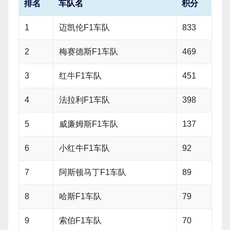
排名
车队名
积分
1
迈凯伦F1车队
833
2
梅赛德斯F1车队
469
3
红牛F1车队
451
4
法拉利F1车队
398
5
威廉姆斯F1车队
137
6
小红牛F1车队
92
7
阿斯顿马丁F1车队
89
8
哈斯F1车队
79
9
索伯F1车队
70