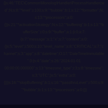
{}s:46:"TEC\Common\Monolog\Handler\ProcessHandlercw
d";N;s:8:"*level";i:100;s:9:"*bubble";b:1;s:12:"*formatter";N;
s:13:"*processors";a:0:
{}}s:21:"*activationStrategy";N;s:12:"*buffering";b:1;s:13:"*b
ufferSize";i:0;s:9:"*buffer";a:1:{i:0;a:7:
{s:7:"message";s:1:"x";s:7:"context";a:0:
{}s:5:"level";i:500;s:10:"level_name";s:8:"CRITICAL";s:7:"c
hannel";s:3:"app";s:8:"datetime";O:17:"DateTimeImmutable
":3:{s:4:"date";s:26:"2024-01-01
00:00:00.000000";s:13:"timezone_type";i:3;s:8:"timezone";
s:3:"UTC";}s:5:"extra";a:0:
{}}}s:16:"*stopBuffering";b:1;s:16:"*passthruLevel";i:500;s:9:
"*bubble";b:1;s:13:"*processors";a:0:{}}