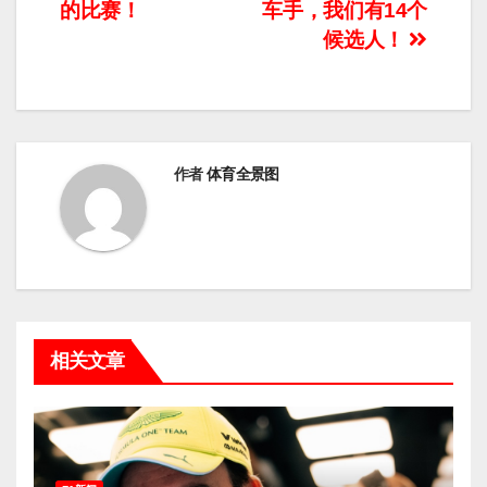
章
的比赛！
车手，我们有14个
导
候选人！
航
作者
体育全景图
相关文章