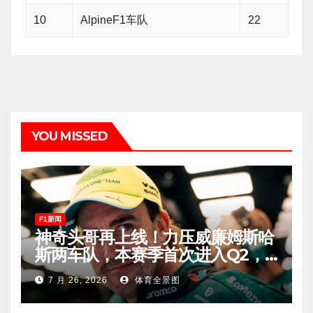
10
AlpineF1车队
22
YOU MISSED
F1新闻
神奇头哥再上线！力压威廉姆斯哈
斯两车队，本赛季首次进入Q2，
车迷终于扬眉吐气！
7 月 26, 2026
体育全景图