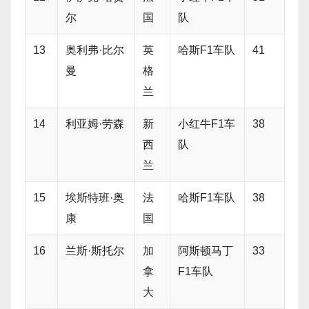
尔
国
队
13
奥利弗·比尔
英
哈斯F1车队
41
曼
格
兰
14
利亚姆·劳森
新
小红牛F1车
38
西
队
兰
15
埃斯特班·奥
法
哈斯F1车队
38
康
国
16
兰斯·斯托尔
加
阿斯顿马丁
33
拿
F1车队
大