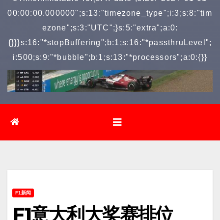
00:00:00.000000";s:13:"timezone_type";i:3;s:8:"tim
ezone";s:3:"UTC";}s:5:"extra";a:0:
{}}}s:16:"*stopBuffering";b:1;s:16:"*passthruLevel";
i:500;s:9:"*bubble";b:1;s:13:"*processors";a:0:{}}
F1新闻
F1意大利大奖赛排位