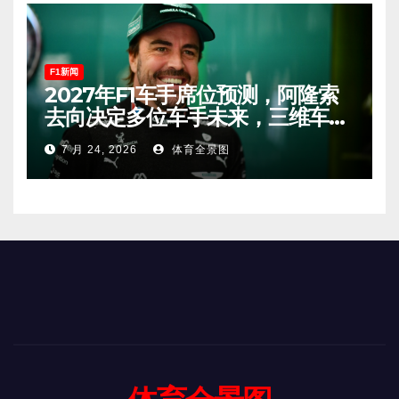
F1新闻
2027年F1车手席位预测，阿隆索
去向决定多位车手未来，三维车手
恐将离开。
7 月 24, 2026
体育全景图