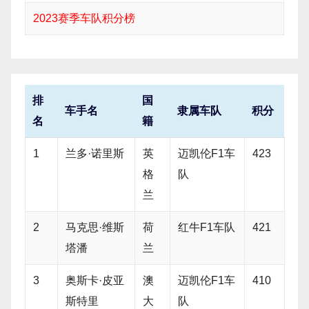
2023赛季车队积分榜
排
国
车手名
隶属车队
积分
名
籍
1
兰多·诺里斯
英
迈凯伦F1车
423
格
队
兰
2
马克思·维斯
荷
红牛F1车队
421
塔潘
兰
3
奥斯卡·皮亚
澳
迈凯伦F1车
410
斯特里
大
队