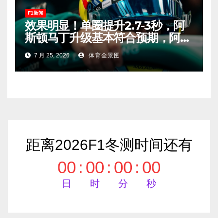
F1新闻
效果明显！单圈提升2.7-3秒，阿
斯顿马丁升级基本符合预期，阿隆
索有望在匈牙利进入Q2！
7 月 25, 2026
体育全景图
距离2026F1冬测时间还有
00
:
00
:
00
:
00
日
时
分
秒