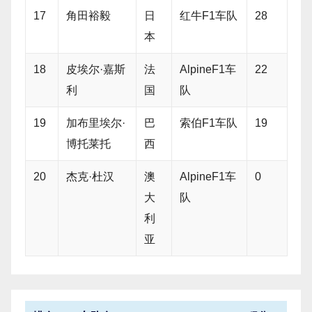
17
角田裕毅
日
红牛F1车队
28
本
18
皮埃尔·嘉斯
法
AlpineF1车
22
利
国
队
19
加布里埃尔·
巴
索伯F1车队
19
博托莱托
西
20
杰克·杜汉
澳
AlpineF1车
0
大
队
利
亚