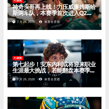
F1新闻
神奇头哥再上线！力压威廉姆斯哈
斯两车队，本赛季首次进入Q2，
车迷终于扬眉吐气！
7 月 26, 2026
体育全景图
F1新闻
第七起步！安东内利或将迎来职业
生涯最大挑战，若能翻盘本赛季争
冠有望！
7 月 26, 2026
体育全景图