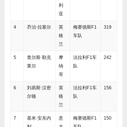
利
亚
4
乔治·拉塞尔
英
梅赛德斯F1
319
格
车队
兰
5
查尔斯·勒克
摩
法拉利F1车
242
莱尔
纳
队
哥
6
刘易斯·汉密
英
法拉利F1车
156
尔顿
格
队
兰
7
基米·安东内
意
梅赛德斯F1
150
利
大
车队