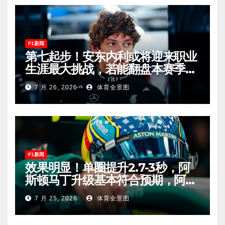
F1新闻
第七起步！安东内利或将迎来职业
生涯最大挑战，若能翻盘本赛季争
冠有望！
7 月 26, 2026
体育全景图
F1新闻
效果明显！单圈提升2.7-3秒，阿
斯顿马丁升级基本符合预期，阿隆
索有望在匈牙利进入Q2！
7 月 25, 2026
体育全景图