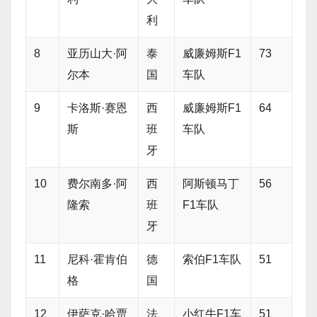
利
8
亚历山大·阿
泰
威廉姆斯F1
73
尔本
国
车队
9
卡洛斯·赛恩
西
威廉姆斯F1
64
斯
班
车队
牙
10
费尔南多·阿
西
阿斯顿马丁
56
隆索
班
F1车队
牙
11
尼科·霍肯伯
德
索伯F1车队
51
格
国
12
伊萨克·哈贾
法
小红牛F1车
51