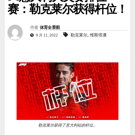
赛：勒克莱尔获得杆位！
作者
体育全景图
,
勒克莱尔
维斯塔潘
9 月 11, 2022
勒克莱尔获得了意大利站的杆位。