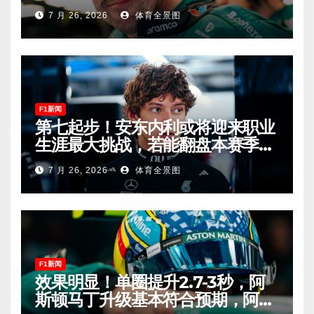
车迷终于扬眉吐气！
7 月 26, 2026
体育全景图
F1新闻
第七起步！安东内利或将迎来职业
生涯最大挑战，若能翻盘本赛季争
冠有望！
7 月 26, 2026
体育全景图
F1新闻
效果明显！单圈提升2.7-3秒，阿
斯顿马丁升级基本符合预期，阿隆