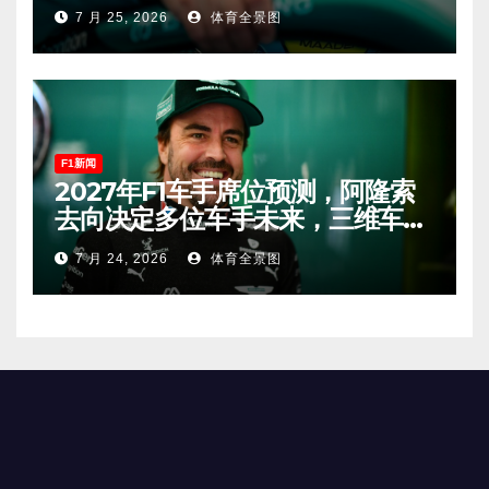
索有望在匈牙利进入Q2！
7 月 25, 2026
体育全景图
F1新闻
2027年F1车手席位预测，阿隆索
去向决定多位车手未来，三维车手
恐将离开。
7 月 24, 2026
体育全景图