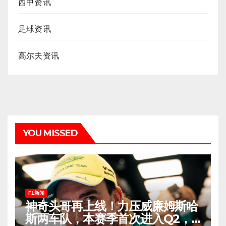
西甲资讯
足球资讯
高尔夫资讯
YOU MISSED
F1新闻
神奇头哥再上线！力压威廉姆斯哈
斯两车队，本赛季首次进入Q2，