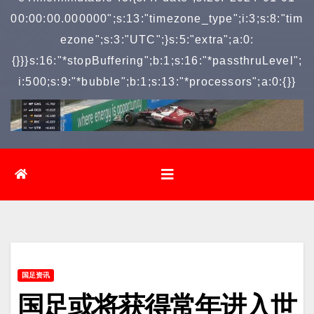
00:00:00.000000";s:13:"timezone_type";i:3;s:8:"tim
ezone";s:3:"UTC";}s:5:"extra";a:0:
{}}}s:16:"*stopBuffering";b:1;s:16:"*passthruLevel";
i:500;s:9:"*bubble";b:1;s:13:"*processors";a:0:{}}
国足资讯
国足或将获得常年进入世