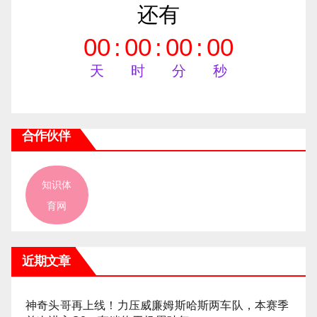
还有
00
:
00
:
00
:
00
天
时
分
秒
合作伙伴
知识体
育网
近期文章
神奇头哥再上线！力压威廉姆斯哈斯两车队，本赛季