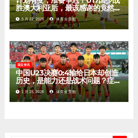
计划有变，准备争冠！U17国少战
胜澳大利亚后，最该感谢的竟然是
这个门外汉！
5 月 22, 2026
体育全景图
国足资讯
中国U23决赛0:4输给日本却创造
历史，是能力还是战术问题？症结
原来在这！
1 月 25, 2026
体育全景图