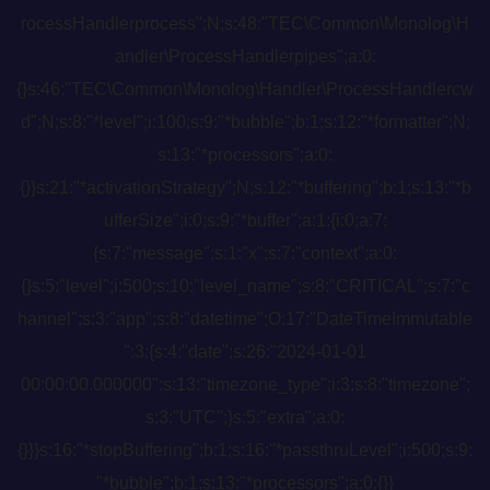
rocessHandlerprocess";N;s:48:"TEC\Common\Monolog\H
andler\ProcessHandlerpipes";a:0:
{}s:46:"TEC\Common\Monolog\Handler\ProcessHandlercw
d";N;s:8:"*level";i:100;s:9:"*bubble";b:1;s:12:"*formatter";N;
s:13:"*processors";a:0:
{}}s:21:"*activationStrategy";N;s:12:"*buffering";b:1;s:13:"*b
ufferSize";i:0;s:9:"*buffer";a:1:{i:0;a:7:
{s:7:"message";s:1:"x";s:7:"context";a:0:
{}s:5:"level";i:500;s:10:"level_name";s:8:"CRITICAL";s:7:"c
hannel";s:3:"app";s:8:"datetime";O:17:"DateTimeImmutable
":3:{s:4:"date";s:26:"2024-01-01
00:00:00.000000";s:13:"timezone_type";i:3;s:8:"timezone";
s:3:"UTC";}s:5:"extra";a:0:
{}}}s:16:"*stopBuffering";b:1;s:16:"*passthruLevel";i:500;s:9:
"*bubble";b:1;s:13:"*processors";a:0:{}}