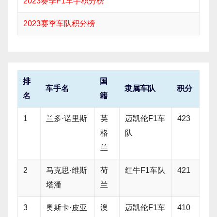
2023赛季F1车手积分榜
2023赛季车队积分榜
排
国
车手名
隶属车队
积分
名
籍
1
兰多·诺里斯
英
迈凯伦F1车
423
格
队
兰
2
马克思·维斯
荷
红牛F1车队
421
塔潘
兰
3
奥斯卡·皮亚
澳
迈凯伦F1车
410