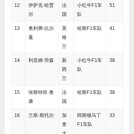
12
伊萨克·哈贾
法
小红牛F1车
51
尔
国
队
13
奥利弗·比尔
英
哈斯F1车队
41
曼
格
兰
14
利亚姆·劳森
新
小红牛F1车
38
西
队
兰
15
埃斯特班·奥
法
哈斯F1车队
38
康
国
16
兰斯·斯托尔
加
阿斯顿马丁
33
拿
F1车队
大