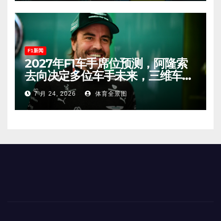
F1新闻
2027年F1车手席位预测，阿隆索
去向决定多位车手未来，三维车手
恐将离开。
7 月 24, 2026
体育全景图