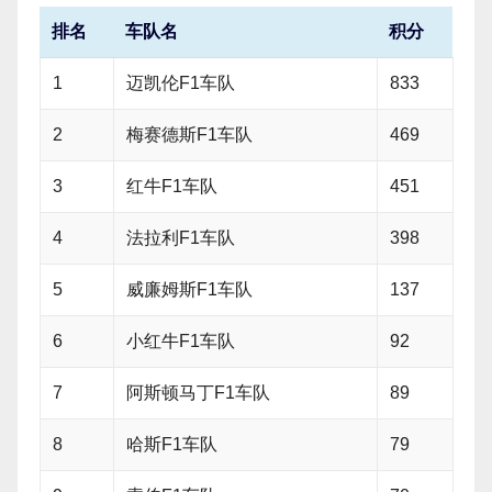
排名
车队名
积分
1
迈凯伦F1车队
833
2
梅赛德斯F1车队
469
3
红牛F1车队
451
4
法拉利F1车队
398
5
威廉姆斯F1车队
137
6
小红牛F1车队
92
7
阿斯顿马丁F1车队
89
8
哈斯F1车队
79