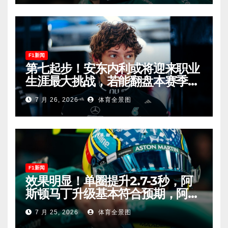
F1新闻
第七起步！安东内利或将迎来职业
生涯最大挑战，若能翻盘本赛季争
冠有望！
7 月 26, 2026
体育全景图
F1新闻
效果明显！单圈提升2.7-3秒，阿
斯顿马丁升级基本符合预期，阿隆
索有望在匈牙利进入Q2！
7 月 25, 2026
体育全景图