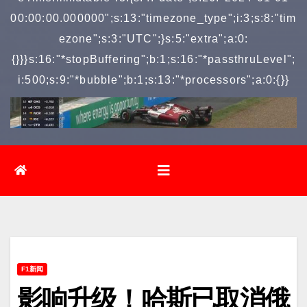
00:00:00.000000";s:13:"timezone_type";i:3;s:8:"tim
ezone";s:3:"UTC";}s:5:"extra";a:0:
{}}}s:16:"*stopBuffering";b:1;s:16:"*passthruLevel";
i:500;s:9:"*bubble";b:1;s:13:"*processors";a:0:{}}
F1新闻
影响升级！哈斯已取消俄