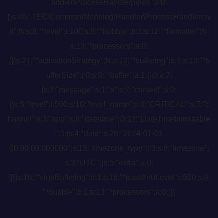
andler\ProcessHandlerpipes";a:0:
{}s:46:"TEC\Common\Monolog\Handler\ProcessHandlercw
d";N;s:8:"*level";i:100;s:9:"*bubble";b:1;s:12:"*formatter";N;
s:13:"*processors";a:0:
{}}s:21:"*activationStrategy";N;s:12:"*buffering";b:1;s:13:"*b
ufferSize";i:0;s:9:"*buffer";a:1:{i:0;a:7:
{s:7:"message";s:1:"x";s:7:"context";a:0:
{}s:5:"level";i:500;s:10:"level_name";s:8:"CRITICAL";s:7:"c
hannel";s:3:"app";s:8:"datetime";O:17:"DateTimeImmutable
":3:{s:4:"date";s:26:"2024-01-01
00:00:00.000000";s:13:"timezone_type";i:3;s:8:"timezone";
s:3:"UTC";}s:5:"extra";a:0:
{}}}s:16:"*stopBuffering";b:1;s:16:"*passthruLevel";i:500;s:9:
"*bubble";b:1;s:13:"*processors";a:0:{}}