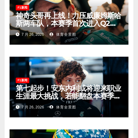
F1新闻
神奇头哥再上线！力压威廉姆斯哈
斯两车队，本赛季首次进入Q2，
车迷终于扬眉吐气！
7 月 26, 2026
体育全景图
F1新闻
第七起步！安东内利或将迎来职业
生涯最大挑战，若能翻盘本赛季争
冠有望！
7 月 26, 2026
体育全景图