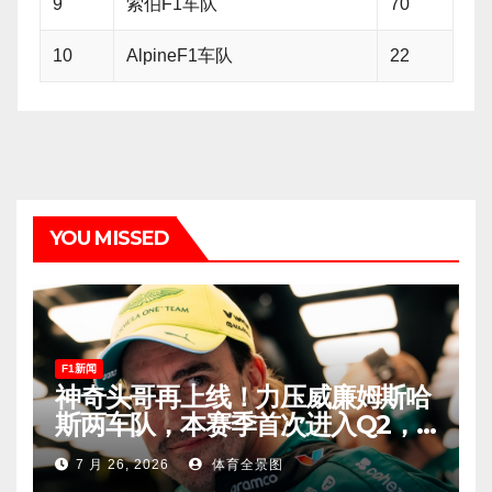
9
索伯F1车队
70
10
AlpineF1车队
22
YOU MISSED
F1新闻
神奇头哥再上线！力压威廉姆斯哈
斯两车队，本赛季首次进入Q2，
车迷终于扬眉吐气！
7 月 26, 2026
体育全景图