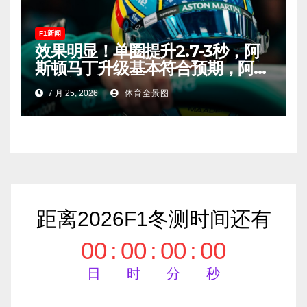
F1新闻
效果明显！单圈提升2.7-3秒，阿
斯顿马丁升级基本符合预期，阿隆
索有望在匈牙利进入Q2！
7 月 25, 2026
体育全景图
距离2026F1冬测时间还有
00
:
00
:
00
:
00
日
时
分
秒