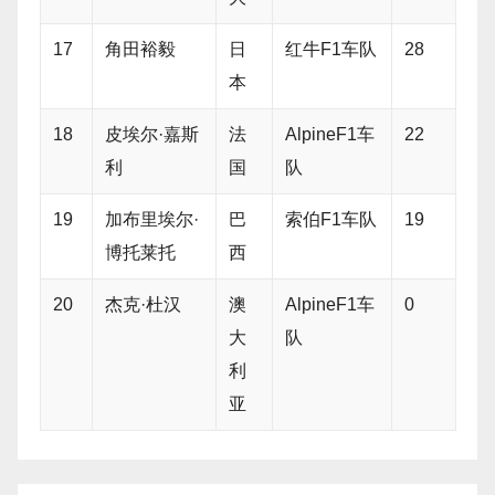
17
角田裕毅
日
红牛F1车队
28
本
18
皮埃尔·嘉斯
法
AlpineF1车
22
利
国
队
19
加布里埃尔·
巴
索伯F1车队
19
博托莱托
西
20
杰克·杜汉
澳
AlpineF1车
0
大
队
利
亚