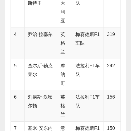
斯特里
大
队
利
亚
4
乔治·拉塞尔
英
梅赛德斯F1
319
格
车队
兰
5
查尔斯·勒克
摩
法拉利F1车
242
莱尔
纳
队
哥
6
刘易斯·汉密
英
法拉利F1车
156
尔顿
格
队
兰
7
基米·安东内
意
梅赛德斯F1
150