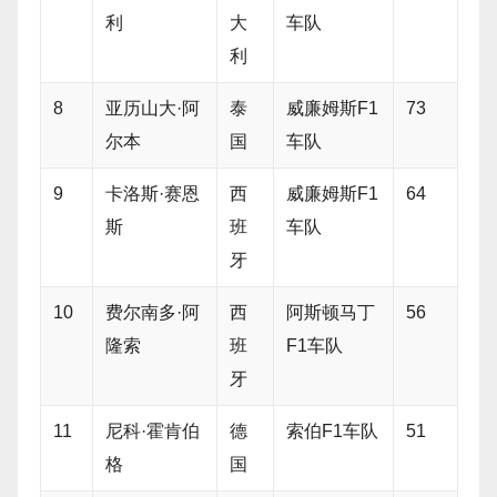
利
大
车队
利
8
亚历山大·阿
泰
威廉姆斯F1
73
尔本
国
车队
9
卡洛斯·赛恩
西
威廉姆斯F1
64
斯
班
车队
牙
10
费尔南多·阿
西
阿斯顿马丁
56
隆索
班
F1车队
牙
11
尼科·霍肯伯
德
索伯F1车队
51
格
国