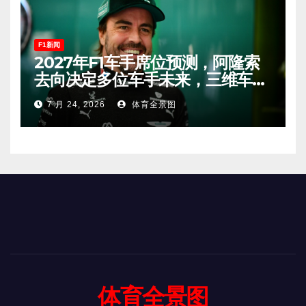
F1新闻
2027年F1车手席位预测，阿隆索
去向决定多位车手未来，三维车手
恐将离开。
7 月 24, 2026
体育全景图
体育全景图