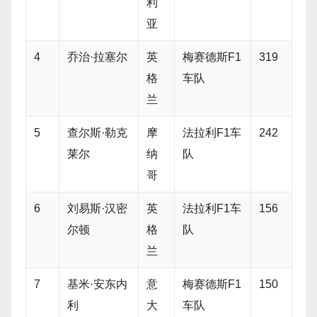
利
亚
4
乔治·拉塞尔
英
梅赛德斯F1
319
格
车队
兰
5
查尔斯·勒克
摩
法拉利F1车
242
莱尔
纳
队
哥
6
刘易斯·汉密
英
法拉利F1车
156
尔顿
格
队
兰
7
基米·安东内
意
梅赛德斯F1
150
利
大
车队