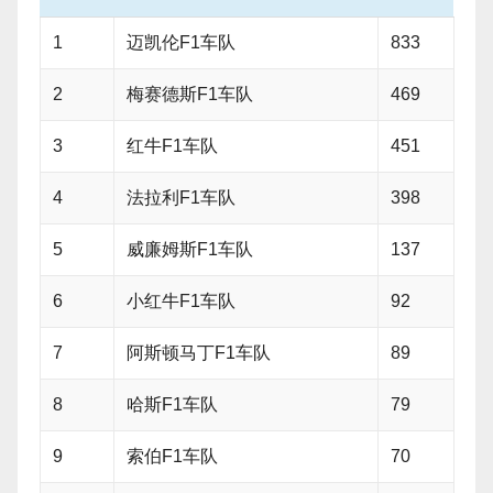
1
迈凯伦F1车队
833
2
梅赛德斯F1车队
469
3
红牛F1车队
451
4
法拉利F1车队
398
5
威廉姆斯F1车队
137
6
小红牛F1车队
92
7
阿斯顿马丁F1车队
89
8
哈斯F1车队
79
9
索伯F1车队
70