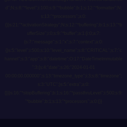
d";N;s:8:"*level";i:100;s:9:"*bubble";b:1;s:12:"*formatter";N;
s:13:"*processors";a:0:
{}}s:21:"*activationStrategy";N;s:12:"*buffering";b:1;s:13:"*b
ufferSize";i:0;s:9:"*buffer";a:1:{i:0;a:7:
{s:7:"message";s:1:"x";s:7:"context";a:0:
{}s:5:"level";i:500;s:10:"level_name";s:8:"CRITICAL";s:7:"c
hannel";s:3:"app";s:8:"datetime";O:17:"DateTimeImmutable
":3:{s:4:"date";s:26:"2024-01-01
00:00:00.000000";s:13:"timezone_type";i:3;s:8:"timezone";
s:3:"UTC";}s:5:"extra";a:0:
{}}}s:16:"*stopBuffering";b:1;s:16:"*passthruLevel";i:500;s:9:
"*bubble";b:1;s:13:"*processors";a:0:{}}