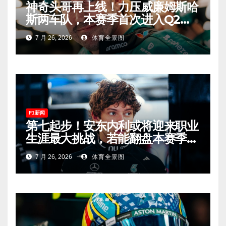
神奇头哥再上线！力压威廉姆斯哈
斯两车队，本赛季首次进入Q2，
车迷终于扬眉吐气！
7 月 26, 2026
体育全景图
F1新闻
第七起步！安东内利或将迎来职业
生涯最大挑战，若能翻盘本赛季争
冠有望！
7 月 26, 2026
体育全景图