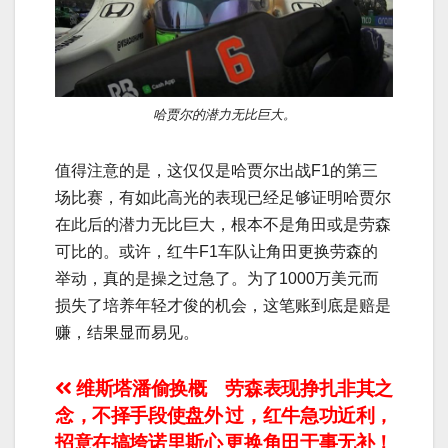
哈贾尔的潜力无比巨大。
值得注意的是，这仅仅是哈贾尔出战F1的第三
场比赛，有如此高光的表现已经足够证明哈贾尔
在此后的潜力无比巨大，根本不是角田或是劳森
可比的。或许，红牛F1车队让角田更换劳森的
举动，真的是操之过急了。为了1000万美元而
损失了培养年轻才俊的机会，这笔账到底是赔是
赚，结果显而易见。
文
维斯塔潘偷换概
劳森表现挣扎非其之
念，不择手段使盘外
过，红牛急功近利，
章
招意在搞垮诺里斯心
更换角田于事无补！