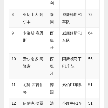
利
8
亚历山大·阿
泰
威廉姆斯F1
73
尔本
国
车队
9
卡洛斯·赛恩
西
威廉姆斯F1
64
斯
班
车队
牙
10
费尔南多·阿
西
阿斯顿马丁
56
隆索
班
F1车队
牙
11
尼科·霍肯伯
德
索伯F1车队
51
格
国
12
伊萨克·哈贾
法
小红牛F1车
51