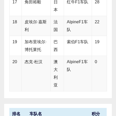
17
角田裕毅
日
红牛F1车队
28
本
18
皮埃尔·嘉斯
法
AlpineF1车
22
利
国
队
19
加布里埃尔·
巴
索伯F1车队
19
博托莱托
西
20
杰克·杜汉
澳
AlpineF1车
0
大
队
利
亚
排名
车队名
积分