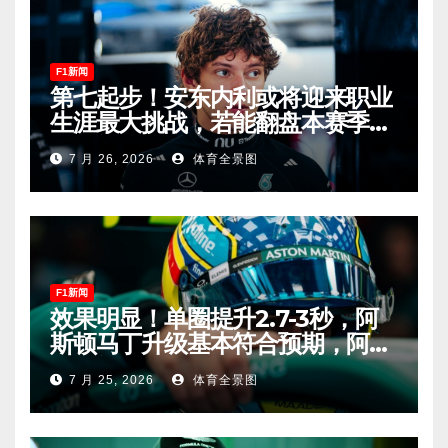
F1新闻
第七起步！安东内利或将迎来职业
生涯最大挑战，若能翻盘本赛季争
冠有望！
7 月 26, 2026
体育全景图
F1新闻
效果明显！单圈提升2.7-3秒，阿
斯顿马丁升级基本符合预期，阿隆
索有望在匈牙利进入Q2！
7 月 25, 2026
体育全景图