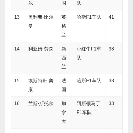
尔
国
队
13
奥利弗·比尔
英
哈斯F1车队
41
曼
格
兰
14
利亚姆·劳森
新
小红牛F1车
38
西
队
兰
15
埃斯特班·奥
法
哈斯F1车队
38
康
国
16
兰斯·斯托尔
加
阿斯顿马丁
33
拿
F1车队
大