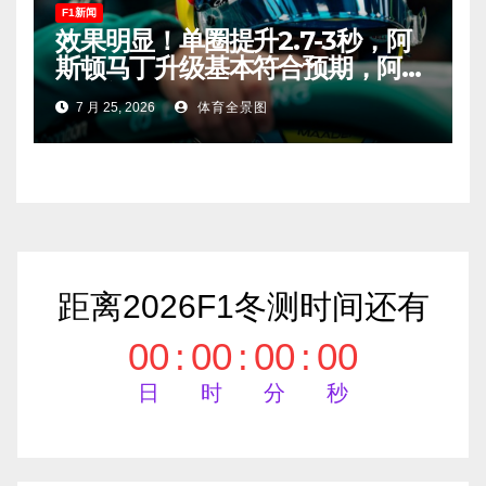
F1新闻
效果明显！单圈提升2.7-3秒，阿
斯顿马丁升级基本符合预期，阿隆
索有望在匈牙利进入Q2！
7 月 25, 2026
体育全景图
距离2026F1冬测时间还有
00
:
00
:
00
:
00
日
时
分
秒