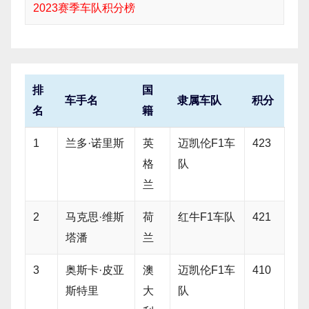
2023赛季车队积分榜
排
国
车手名
隶属车队
积分
名
籍
1
兰多·诺里斯
英
迈凯伦F1车
423
格
队
兰
2
马克思·维斯
荷
红牛F1车队
421
塔潘
兰
3
奥斯卡·皮亚
澳
迈凯伦F1车
410
斯特里
大
队