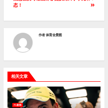
导
态！
航
作者
体育全景图
相关文章
F1新闻