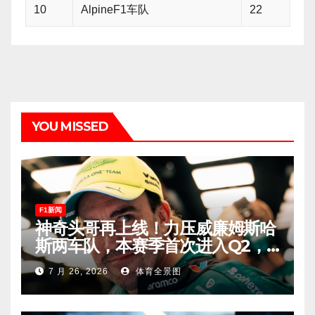
10
AlpineF1车队
22
YOU MISSED
F1新闻
神奇头哥再上线！力压威廉姆斯哈
斯两车队，本赛季首次进入Q2，
车迷终于扬眉吐气！
7 月 26, 2026
体育全景图