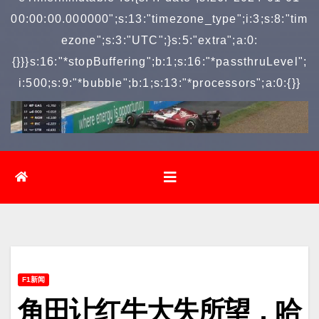
00:00:00.000000";s:13:"timezone_type";i:3;s:8:"tim
ezone";s:3:"UTC";}s:5:"extra";a:0:
{}}}s:16:"*stopBuffering";b:1;s:16:"*passthruLevel";
i:500;s:9:"*bubble";b:1;s:13:"*processors";a:0:{}}
F1新闻
角田让红牛大失所望，哈