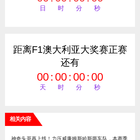
日
时
分
秒
距离F1澳大利亚大奖赛正赛
还有
00
:
00
:
00
:
00
天
时
分
秒
相关内容
神奇头哥再上线！力压威廉姆斯哈斯两车队，本赛季