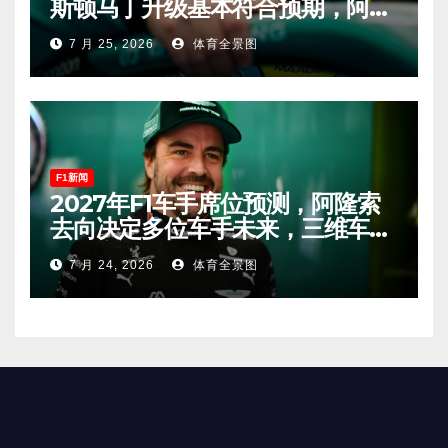
斯顿马丁升级基本符合预期，阿隆
索有望在匈牙利进入Q2！
7 月 25, 2026
体育全景图
F1新闻
2027年F1车手席位预测，阿隆索
去向决定多位车手未来，三维车手
恐将离开。
7 月 24, 2026
体育全景图