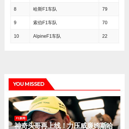
8
哈斯F1车队
79
9
索伯F1车队
70
10
AlpineF1车队
22
YOU MISSED
F1新闻
神奇头哥再上线！力压威廉姆斯哈