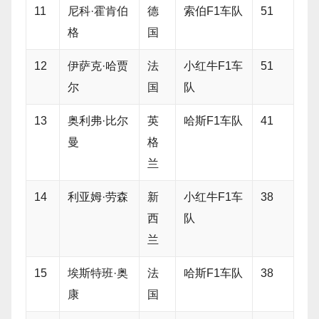
11
尼科·霍肯伯
德
索伯F1车队
51
格
国
12
伊萨克·哈贾
法
小红牛F1车
51
尔
国
队
13
奥利弗·比尔
英
哈斯F1车队
41
曼
格
兰
14
利亚姆·劳森
新
小红牛F1车
38
西
队
兰
15
埃斯特班·奥
法
哈斯F1车队
38
康
国