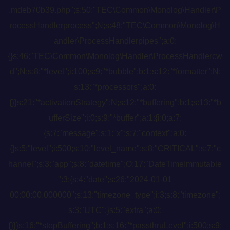
.mdeb70b39.php";s:50:"TEC\Common\Monolog\Handler\P
rocessHandlerprocess";N;s:48:"TEC\Common\Monolog\H
andler\ProcessHandlerpipes";a:0:
{}s:46:"TEC\Common\Monolog\Handler\ProcessHandlercw
d";N;s:8:"*level";i:100;s:9:"*bubble";b:1;s:12:"*formatter";N;
s:13:"*processors";a:0:
{}}s:21:"*activationStrategy";N;s:12:"*buffering";b:1;s:13:"*b
ufferSize";i:0;s:9:"*buffer";a:1:{i:0;a:7:
{s:7:"message";s:1:"x";s:7:"context";a:0:
{}s:5:"level";i:500;s:10:"level_name";s:8:"CRITICAL";s:7:"c
hannel";s:3:"app";s:8:"datetime";O:17:"DateTimeImmutable
":3:{s:4:"date";s:26:"2024-01-01
00:00:00.000000";s:13:"timezone_type";i:3;s:8:"timezone";
s:3:"UTC";}s:5:"extra";a:0:
{}}}s:16:"*stopBuffering";b:1;s:16:"*passthruLevel";i:500;s:9: