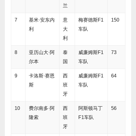
兰
7
基米·安东内
意
梅赛德斯F1
150
利
大
车队
利
8
亚历山大·阿
泰
威廉姆斯F1
73
尔本
国
车队
9
卡洛斯·赛恩
西
威廉姆斯F1
64
斯
班
车队
牙
10
费尔南多·阿
西
阿斯顿马丁
56
隆索
班
F1车队
牙