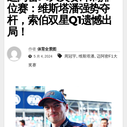
位赛：维斯塔潘强势夺
杆，索伯双星Q1遗憾出
局！
作者
体育全景图
,
,
周冠宇
维斯塔潘
迈阿密F1大
5 月 4, 2024
奖赛