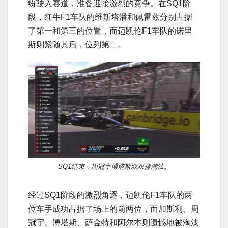
纷驶入赛道，准备迎接激烈的竞争。在SQ1阶
段，红牛F1车队的维斯塔潘和佩雷兹分别占据
了第一和第三的位置，而迈凯伦F1车队的诺里
斯则紧随其后，位列第二。
SQ1结束，周冠宇博塔斯双双被淘汰。
经过SQ1阶段的激烈角逐，迈凯伦F1车队的两
位车手成功占据了场上的前两位，而加斯利、周
冠宇、博塔斯、萨金特和阿尔本则遗憾地被淘汰