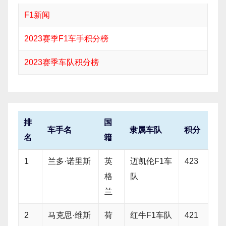
F1新闻
2023赛季F1车手积分榜
2023赛季车队积分榜
排
国
车手名
隶属车队
积分
名
籍
1
兰多·诺里斯
英
迈凯伦F1车
423
格
队
兰
2
马克思·维斯
荷
红牛F1车队
421