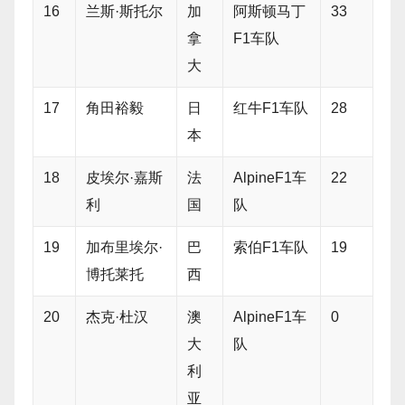
16
兰斯·斯托尔
加
阿斯顿马丁
33
拿
F1车队
大
17
角田裕毅
日
红牛F1车队
28
本
18
皮埃尔·嘉斯
法
AlpineF1车
22
利
国
队
19
加布里埃尔·
巴
索伯F1车队
19
博托莱托
西
20
杰克·杜汉
澳
AlpineF1车
0
大
队
利
亚