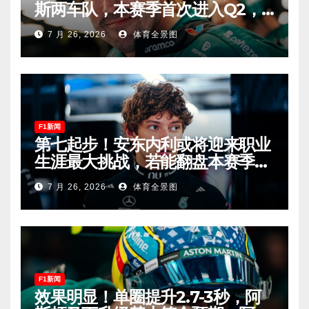
斯两车队，本赛季首次进入Q2，
车迷终于扬眉吐气！
7 月 26, 2026
体育全景图
F1新闻
第七起步！安东内利或将迎来职业
生涯最大挑战，若能翻盘本赛季争
冠有望！
7 月 26, 2026
体育全景图
F1新闻
效果明显！单圈提升2.7-3秒，阿