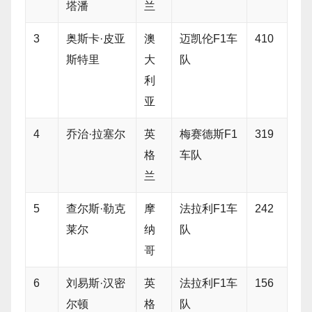
塔潘
兰
3
奥斯卡·皮亚
澳
迈凯伦F1车
410
斯特里
大
队
利
亚
4
乔治·拉塞尔
英
梅赛德斯F1
319
格
车队
兰
5
查尔斯·勒克
摩
法拉利F1车
242
莱尔
纳
队
哥
6
刘易斯·汉密
英
法拉利F1车
156
尔顿
格
队