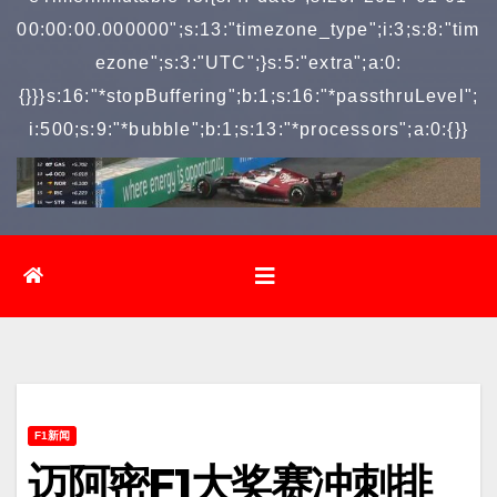
00:00:00.000000";s:13:"timezone_type";i:3;s:8:"tim
ezone";s:3:"UTC";}s:5:"extra";a:0:
{}}}s:16:"*stopBuffering";b:1;s:16:"*passthruLevel";
i:500;s:9:"*bubble";b:1;s:13:"*processors";a:0:{}}
F1新闻
迈阿密F1大奖赛冲刺排