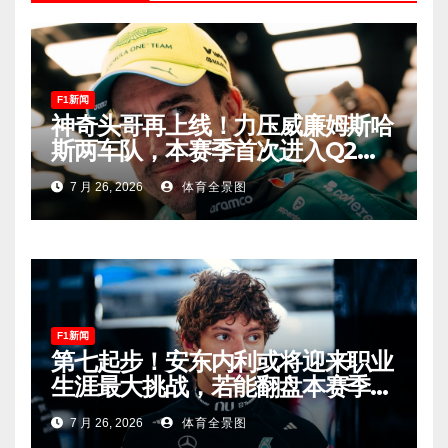
F1新闻
神奇头哥再上线！力压威廉姆斯哈
斯两车队，本赛季首次进入Q2，
车迷终于扬眉吐气！
7 月 26, 2026
体育全景图
F1新闻
第七起步！安东内利或将迎来职业
生涯最大挑战，若能翻盘本赛季争
冠有望！
7 月 26, 2026
体育全景图