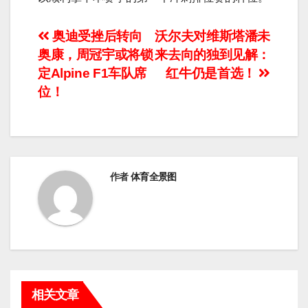
文
奥迪受挫后转向
沃尔夫对维斯塔潘未
奥康，周冠宇或将锁
来去向的独到见解：
章
定Alpine F1车队席
红牛仍是首选！
导
位！
航
作者
体育全景图
相关文章