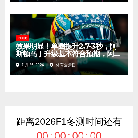
F1新闻
效果明显！单圈提升2.7-3秒，阿
斯顿马丁升级基本符合预期，阿隆
索有望在匈牙利进入Q2！
7 月 25, 2026
体育全景图
距离2026F1冬测时间还有
00
:
00
:
00
:
00