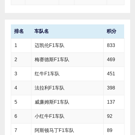
排名
车队名
积分
1
迈凯伦F1车队
833
2
梅赛德斯F1车队
469
3
红牛F1车队
451
4
法拉利F1车队
398
5
威廉姆斯F1车队
137
6
小红牛F1车队
92
7
阿斯顿马丁F1车队
89