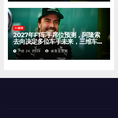
F1新闻
2027年F1车手席位预测，阿隆索
去向决定多位车手未来，三维车手
恐将离开。
7 月 24, 2026
体育全景图