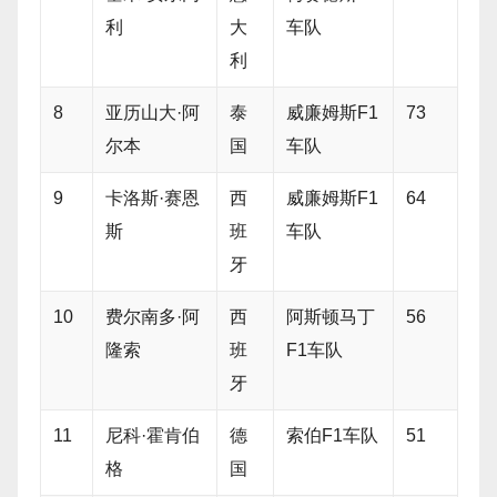
利
大
车队
利
8
亚历山大·阿
泰
威廉姆斯F1
73
尔本
国
车队
9
卡洛斯·赛恩
西
威廉姆斯F1
64
斯
班
车队
牙
10
费尔南多·阿
西
阿斯顿马丁
56
隆索
班
F1车队
牙
11
尼科·霍肯伯
德
索伯F1车队
51
格
国