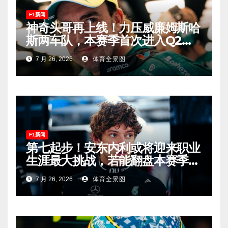
F1新闻
神奇头哥再上线！力压威廉姆斯哈
斯两车队，本赛季首次进入Q2，
车迷终于扬眉吐气！
7 月 26, 2026
体育全景图
F1新闻
第七起步！安东内利或将迎来职业
生涯最大挑战，若能翻盘本赛季争
冠有望！
7 月 26, 2026
体育全景图