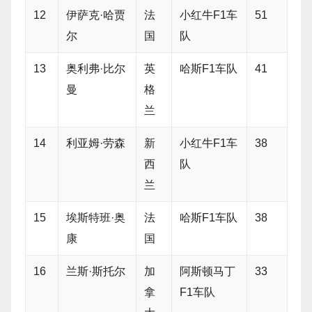
12
伊萨克·哈贾
法
小红牛F1车
51
尔
国
队
13
奥利弗·比尔
英
哈斯F1车队
41
曼
格
兰
14
利亚姆·劳森
新
小红牛F1车
38
西
队
兰
15
埃斯特班·奥
法
哈斯F1车队
38
康
国
16
兰斯·斯托尔
加
阿斯顿马丁
33
拿
F1车队