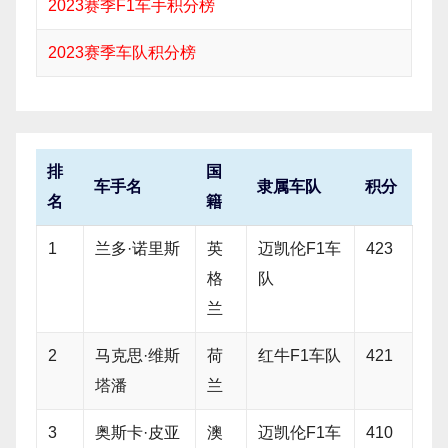
2023赛季F1车手积分榜
2023赛季车队积分榜
排
国
车手名
隶属车队
积分
名
籍
1
兰多·诺里斯
英
迈凯伦F1车
423
格
队
兰
2
马克思·维斯
荷
红牛F1车队
421
塔潘
兰
3
奥斯卡·皮亚
澳
迈凯伦F1车
410