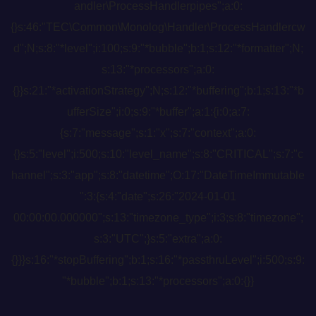
andler\ProcessHandlerpipes";a:0:
{}s:46:"TEC\Common\Monolog\Handler\ProcessHandlercw
d";N;s:8:"*level";i:100;s:9:"*bubble";b:1;s:12:"*formatter";N;
s:13:"*processors";a:0:
{}}s:21:"*activationStrategy";N;s:12:"*buffering";b:1;s:13:"*b
ufferSize";i:0;s:9:"*buffer";a:1:{i:0;a:7:
{s:7:"message";s:1:"x";s:7:"context";a:0:
{}s:5:"level";i:500;s:10:"level_name";s:8:"CRITICAL";s:7:"c
hannel";s:3:"app";s:8:"datetime";O:17:"DateTimeImmutable
":3:{s:4:"date";s:26:"2024-01-01
00:00:00.000000";s:13:"timezone_type";i:3;s:8:"timezone";
s:3:"UTC";}s:5:"extra";a:0:
{}}}s:16:"*stopBuffering";b:1;s:16:"*passthruLevel";i:500;s:9:
"*bubble";b:1;s:13:"*processors";a:0:{}}