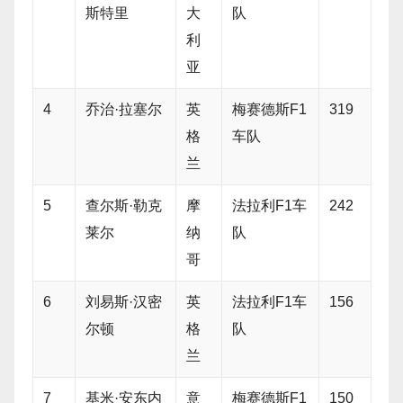
斯特里
大
队
利
亚
4
乔治·拉塞尔
英
梅赛德斯F1
319
格
车队
兰
5
查尔斯·勒克
摩
法拉利F1车
242
莱尔
纳
队
哥
6
刘易斯·汉密
英
法拉利F1车
156
尔顿
格
队
兰
7
基米·安东内
意
梅赛德斯F1
150