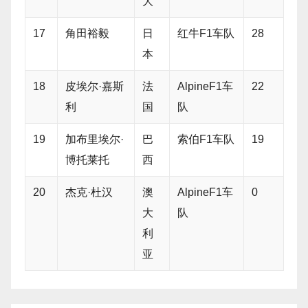
大
17
角田裕毅
日
红牛F1车队
28
本
18
皮埃尔·嘉斯
法
AlpineF1车
22
利
国
队
19
加布里埃尔·
巴
索伯F1车队
19
博托莱托
西
20
杰克·杜汉
澳
AlpineF1车
0
大
队
利
亚