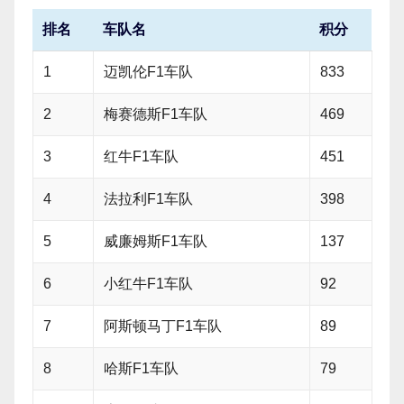
排名
车队名
积分
1
迈凯伦F1车队
833
2
梅赛德斯F1车队
469
3
红牛F1车队
451
4
法拉利F1车队
398
5
威廉姆斯F1车队
137
6
小红牛F1车队
92
7
阿斯顿马丁F1车队
89
8
哈斯F1车队
79