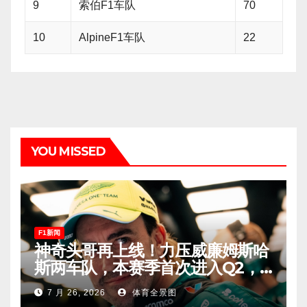
9
索伯F1车队
70
10
AlpineF1车队
22
YOU MISSED
F1新闻
神奇头哥再上线！力压威廉姆斯哈
斯两车队，本赛季首次进入Q2，
车迷终于扬眉吐气！
7 月 26, 2026
体育全景图