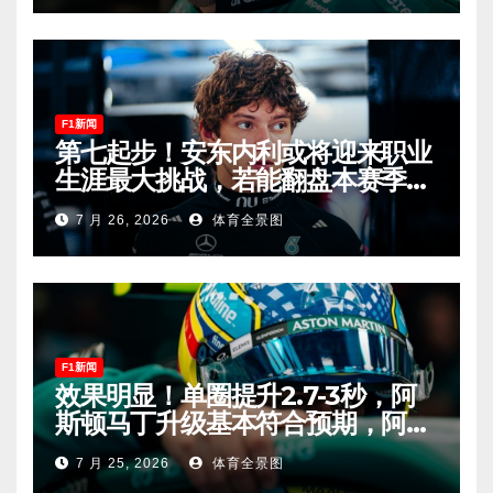
F1新闻
第七起步！安东内利或将迎来职业
生涯最大挑战，若能翻盘本赛季争
冠有望！
7 月 26, 2026
体育全景图
F1新闻
效果明显！单圈提升2.7-3秒，阿
斯顿马丁升级基本符合预期，阿隆
索有望在匈牙利进入Q2！
7 月 25, 2026
体育全景图