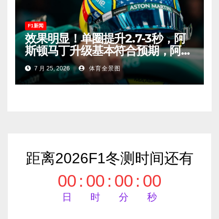
F1新闻
效果明显！单圈提升2.7-3秒，阿
斯顿马丁升级基本符合预期，阿隆
索有望在匈牙利进入Q2！
7 月 25, 2026
体育全景图
距离2026F1冬测时间还有
00
:
00
:
00
:
00
日
时
分
秒