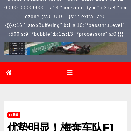
00:00:00.000000";s:13:"timezone_type";i:3;s:8:"tim
ezone";s:3:"UTC";}s:5:"extra";a:0:
{}}}s:16:"*stopBuffering";b:1;s:16:"*passthruLevel";
i:500;s:9:"*bubble";b:1;s:13:"*processors";a:0:{}}
F1新闻
优势明显！梅奔车队F1