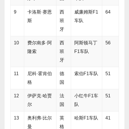
9
卡洛斯·赛恩
西
威廉姆斯F1
64
斯
班
车队
牙
10
费尔南多·阿
西
阿斯顿马丁
56
隆索
班
F1车队
牙
11
尼科·霍肯伯
德
索伯F1车队
51
格
国
12
伊萨克·哈贾
法
小红牛F1车
51
尔
国
队
13
奥利弗·比尔
英
哈斯F1车队
41
曼
格