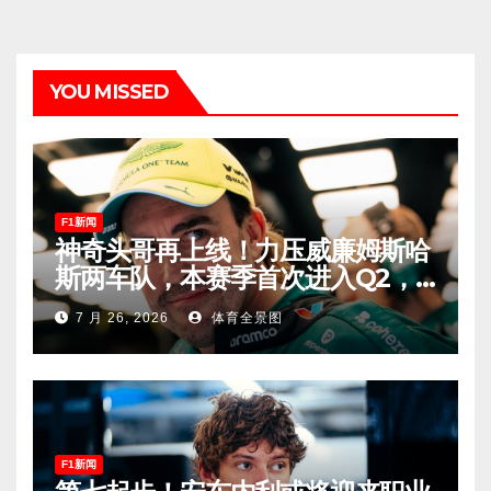
YOU MISSED
F1新闻
神奇头哥再上线！力压威廉姆斯哈
斯两车队，本赛季首次进入Q2，
车迷终于扬眉吐气！
7 月 26, 2026
体育全景图
F1新闻