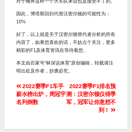
对于梅奔这样一个大车队来说也是接受不了的。
因此，博塔斯回归代替汉密尔顿的可能性为：
10%
好了，以上就是关于汉密尔顿替代者分析的所有
内容了，
如果您喜欢的话，
不妨
点个关注，更多
精彩的F1及体育资讯在等待着您。
本文由百家号“林深说体育”原创编辑，转载请注
明出处及作者，抄袭必究。
文
2022赛季F1车手
2022赛季F1排名预
薪水榜出炉，周冠宇
测：汉密尔顿仅得季
章
名列倒数
军，冠军让你意想不
导
到！
航