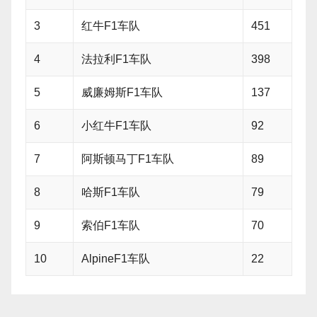
3
红牛F1车队
451
4
法拉利F1车队
398
5
威廉姆斯F1车队
137
6
小红牛F1车队
92
7
阿斯顿马丁F1车队
89
8
哈斯F1车队
79
9
索伯F1车队
70
10
AlpineF1车队
22