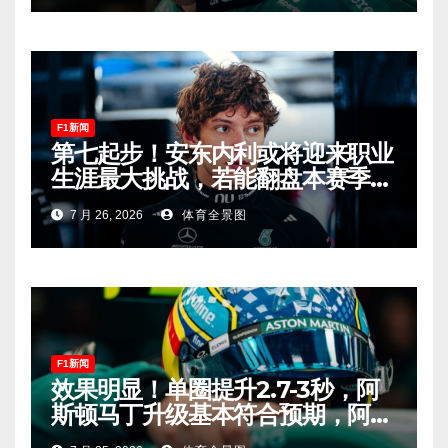
F1新闻
第七起步！安东内利或将迎来职业
生涯最大挑战，若能翻盘本赛季争
冠有望！
7 月 26, 2026
体育全景图
F1新闻
效果明显！单圈提升2.7-3秒，阿
斯顿马丁升级基本符合预期，阿隆
索有望在匈牙利进入Q2！