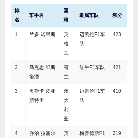
排
国
车手名
隶属车队
积分
名
籍
1
兰多·诺里斯
英
迈凯伦F1车
423
格
队
兰
2
马克思·维斯
荷
红牛F1车队
421
塔潘
兰
3
奥斯卡·皮亚
澳
迈凯伦F1车
410
斯特里
大
队
利
亚
4
乔治·拉塞尔
英
梅赛德斯F1
319