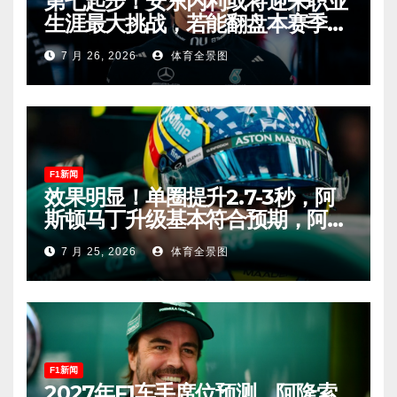
第七起步！安东内利或将迎来职业
生涯最大挑战，若能翻盘本赛季争
冠有望！
7 月 26, 2026
体育全景图
F1新闻
效果明显！单圈提升2.7-3秒，阿
斯顿马丁升级基本符合预期，阿隆
索有望在匈牙利进入Q2！
7 月 25, 2026
体育全景图
F1新闻
2027年F1车手席位预测，阿隆索