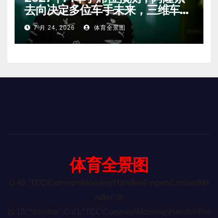
去向决定多位车手未来，三维车手
恐将离开。
7 月 24, 2026
体育全景图
体育全景图
O:48:"TEC\Common\Monolog\Handler\FingersCrossedHa
ndler":9:
{s:10:"*handler";O:41:"TEC\Common\Monolog\Handler\Pro