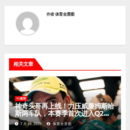
作者
体育全景图
相关文章
F1新闻
神奇头哥再上线！力压威廉姆斯哈
斯两车队，本赛季首次进入Q2，
车迷终于扬眉吐气！
7 月 26, 2026
体育全景图