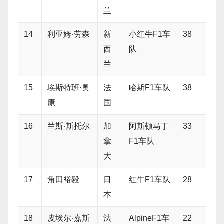
兰
14
利亚姆·劳森
新
小红牛F1车
38
西
队
兰
15
埃斯特班·奥
法
哈斯F1车队
38
康
国
16
兰斯·斯托尔
加
阿斯顿马丁
33
拿
F1车队
大
17
角田裕毅
日
红牛F1车队
28
本
18
皮埃尔·嘉斯
法
AlpineF1车
22