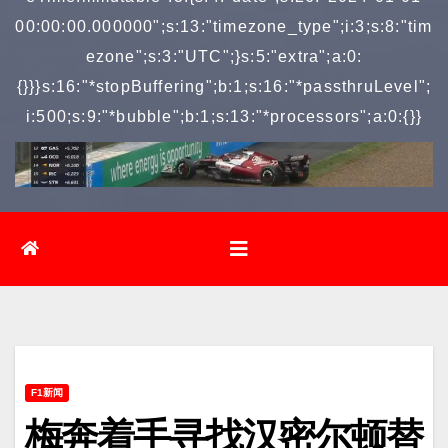
00:00:00.000000";s:13:"timezone_type";i:3;s:8:"tim
ezone";s:3:"UTC";}s:5:"extra";a:0:
{}}}s:16:"*stopBuffering";b:1;s:16:"*passthruLevel";
i:500;s:9:"*bubble";b:1;s:13:"*processors";a:0:{}}
F1新闻
梅奔着手寻找汉密尔顿替