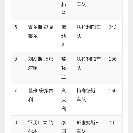
格
车队
兰
5
查尔斯·勒克
摩
法拉利F1车
242
莱尔
纳
队
哥
6
刘易斯·汉密
英
法拉利F1车
156
尔顿
格
队
兰
7
基米·安东内
意
梅赛德斯F1
150
利
大
车队
利
8
亚历山大·阿
泰
威廉姆斯F1
73
尔本
国
车队