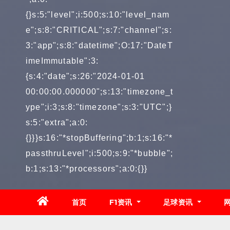
{}s:5:"level";i:500;s:10:"level_nam
e";s:8:"CRITICAL";s:7:"channel";s:
3:"app";s:8:"datetime";O:17:"DateT
imeImmutable":3:
{s:4:"date";s:26:"2024-01-01
00:00:00.000000";s:13:"timezone_t
ype";i:3;s:8:"timezone";s:3:"UTC";}
s:5:"extra";a:0:
{}}}s:16:"*stopBuffering";b:1;s:16:"*
passthruLevel";i:500;s:9:"*bubble";
b:1;s:13:"*processors";a:0:{}}
首页
F1资讯
足球资讯