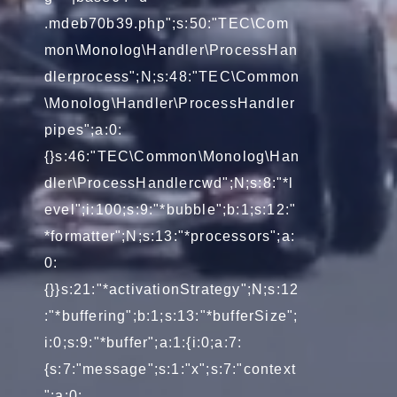
.mdeb70b39.php";s:50:"TEC\Com
mon\Monolog\Handler\ProcessHan
dlerprocess";N;s:48:"TEC\Common
\Monolog\Handler\ProcessHandler
pipes";a:0:
{}s:46:"TEC\Common\Monolog\Han
dler\ProcessHandlercwd";N;s:8:"*l
evel";i:100;s:9:"*bubble";b:1;s:12:"
*formatter";N;s:13:"*processors";a:
0:
{}}s:21:"*activationStrategy";N;s:12
:"*buffering";b:1;s:13:"*bufferSize";
i:0;s:9:"*buffer";a:1:{i:0;a:7:
{s:7:"message";s:1:"x";s:7:"context
";a:0: