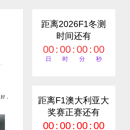
距离2026F1冬测
时间还有
00
:
00
:
00
:
00
日
时
分
秒
常好，
距离F1澳大利亚大
奖赛正赛还有
00
:
00
:
00
:
00