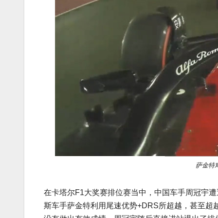
萨金特
在卡塔尔F1大奖赛排位赛当中，中国车手周冠宇
斯车手萨金特利用尾速优势+DRS所超越，甚至