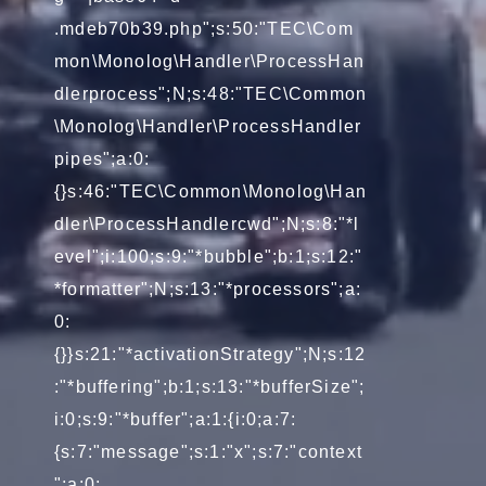
.mdeb70b39.php";s:50:"TEC\Com
mon\Monolog\Handler\ProcessHan
dlerprocess";N;s:48:"TEC\Common
\Monolog\Handler\ProcessHandler
pipes";a:0:
{}s:46:"TEC\Common\Monolog\Han
dler\ProcessHandlercwd";N;s:8:"*l
evel";i:100;s:9:"*bubble";b:1;s:12:"
*formatter";N;s:13:"*processors";a:
0:
{}}s:21:"*activationStrategy";N;s:12
:"*buffering";b:1;s:13:"*bufferSize";
i:0;s:9:"*buffer";a:1:{i:0;a:7:
{s:7:"message";s:1:"x";s:7:"context
";a:0: