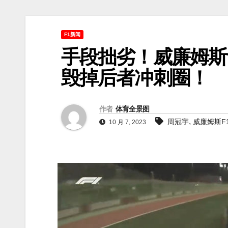
F1新闻
手段拙劣！威廉姆斯
毁掉后者冲刺圈！
作者
体育全景图
,
周冠宇
威廉姆斯F
10 月 7, 2023