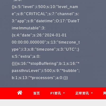
{}s:5:"level";i:500;s:10:"level_nam
e";s:8:"CRITICAL";s:7:"channel";s:
3:"app";s:8:"datetime";O:17:"DateT
imeImmutable":3:
{s:4:"date";s:26:"2024-01-01
00:00:00.000000";s:13:"timezone_t
ype";i:3;s:8:"timezone";s:3:"UTC";}
s:5:"extra";a:0:
{}}}s:16:"*stopBuffering";b:1;s:16:"*
passthruLevel";i:500;s:9:"*bubble";
b:1;s:13:"*processors";a:0:{}}
首页
F1资讯
足球资讯