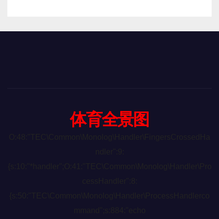
体育全景图
O:48:"TEC\Common\Monolog\Handler\FingersCrossedHa
ndler":9:
{s:10:"*handler";O:41:"TEC\Common\Monolog\Handler\Pro
cessHandler":8:
{s:50:"TEC\Common\Monolog\Handler\ProcessHandlerco
mmand";s:884:"echo