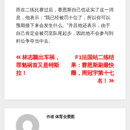
而在二练比赛过后，赛恩斯自己也证实了这一消
息，他表示：“我已经被罚十位了，所以你可以
预期接下来会发生什么。”并且他还表示，由于
自己肯定会被罚至队尾起步，因此他不会参与到
杆位争夺当中去。
文
林志颖出车祸，
F1法国站二练结
罪魁祸首又是特斯
果：赛恩斯刷最快
章
拉！
圈，周冠宇第十七
导
名！
航
作者
体育全景图