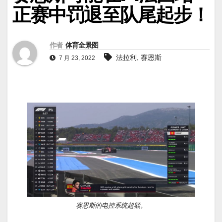
正赛中罚退至队尾起步！
作者
体育全景图
,
法拉利
赛恩斯
7 月 23, 2022
赛恩斯的电控系统超额。