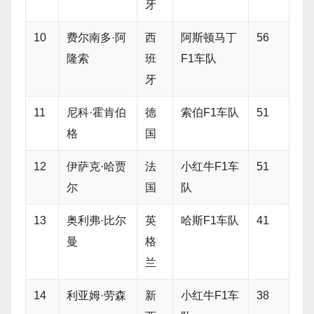
牙
10
费尔南多·阿
西
阿斯顿马丁
56
隆索
班
F1车队
牙
11
尼科·霍肯伯
德
索伯F1车队
51
格
国
12
伊萨克·哈贾
法
小红牛F1车
51
尔
国
队
13
奥利弗·比尔
英
哈斯F1车队
41
曼
格
兰
14
利亚姆·劳森
新
小红牛F1车
38