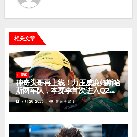
相关文章
F1新闻
神奇头哥再上线！力压威廉姆斯哈
斯两车队，本赛季首次进入Q2，
车迷终于扬眉吐气！
7 月 26, 2026
体育全景图