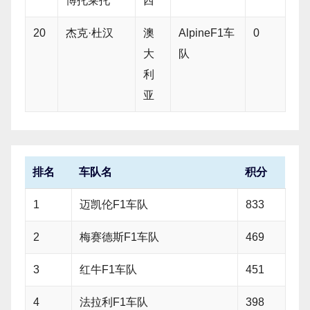
博托莱托
西
20
杰克·杜汉
澳
AlpineF1车
0
大
队
利
亚
排名
车队名
积分
1
迈凯伦F1车队
833
2
梅赛德斯F1车队
469
3
红牛F1车队
451
4
法拉利F1车队
398