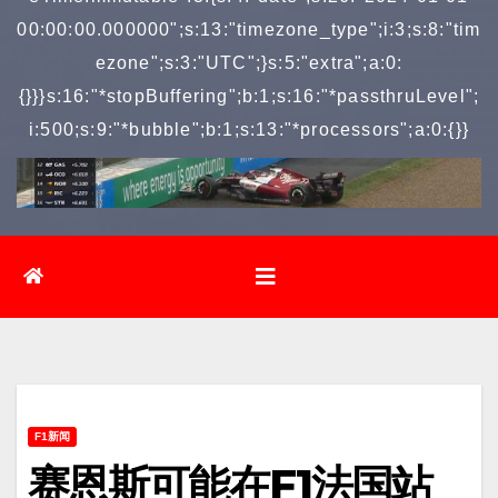
00:00:00.000000";s:13:"timezone_type";i:3;s:8:"tim
ezone";s:3:"UTC";}s:5:"extra";a:0:
{}}}s:16:"*stopBuffering";b:1;s:16:"*passthruLevel";
i:500;s:9:"*bubble";b:1;s:13:"*processors";a:0:{}}
F1新闻
赛恩斯可能在F1法国站