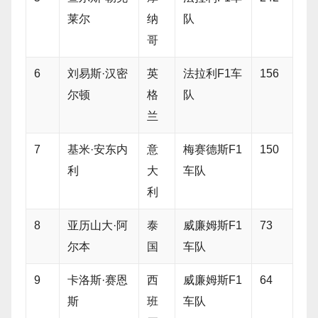
莱尔
纳
队
哥
6
刘易斯·汉密
英
法拉利F1车
156
尔顿
格
队
兰
7
基米·安东内
意
梅赛德斯F1
150
利
大
车队
利
8
亚历山大·阿
泰
威廉姆斯F1
73
尔本
国
车队
9
卡洛斯·赛恩
西
威廉姆斯F1
64
斯
班
车队