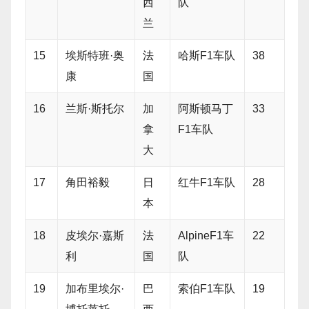
西
队
兰
15
埃斯特班·奥
法
哈斯F1车队
38
康
国
16
兰斯·斯托尔
加
阿斯顿马丁
33
拿
F1车队
大
17
角田裕毅
日
红牛F1车队
28
本
18
皮埃尔·嘉斯
法
AlpineF1车
22
利
国
队
19
加布里埃尔·
巴
索伯F1车队
19