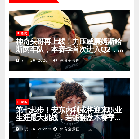
F1新闻
神奇头哥再上线！力压威廉姆斯哈
斯两车队，本赛季首次进入Q2，
车迷终于扬眉吐气！
7 月 26, 2026
体育全景图
F1新闻
第七起步！安东内利或将迎来职业
生涯最大挑战，若能翻盘本赛季争
冠有望！
7 月 26, 2026
体育全景图