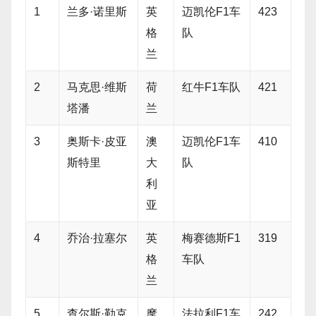
1
兰多·诺里斯
英
迈凯伦F1车
423
格
队
兰
2
马克思·维斯
荷
红牛F1车队
421
塔潘
兰
3
奥斯卡·皮亚
澳
迈凯伦F1车
410
斯特里
大
队
利
亚
4
乔治·拉塞尔
英
梅赛德斯F1
319
格
车队
兰
5
查尔斯·勒克
摩
法拉利F1车
242