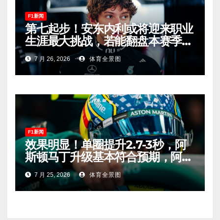
F1新闻
第七起步！安东内利或将迎来职业
生涯最大挑战，若能翻盘本赛季争
冠有望！
7 月 26, 2026
体育全景图
F1新闻
效果明显！单圈提升2.7-3秒，阿
斯顿马丁升级基本符合预期，阿隆
索有望在匈牙利进入Q2！
7 月 25, 2026
体育全景图