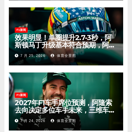
F1新闻
效果明显！单圈提升2.7-3秒，阿
斯顿马丁升级基本符合预期，阿隆
索有望在匈牙利进入Q2！
7 月 25, 2026
体育全景图
F1新闻
2027年F1车手席位预测，阿隆索
去向决定多位车手未来，三维车手
恐将离开。
7 月 24, 2026
体育全景图