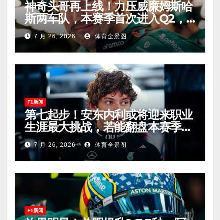
神奇头哥再上线！力压威廉姆斯哈
斯两车队，本赛季首次进入Q2，
车迷终于扬眉吐气！
7 月 26, 2026
体育全景图
F1新闻
第七起步！安东内利或将迎来职业
生涯最大挑战，若能翻盘本赛季争
冠有望！
7 月 26, 2026
体育全景图
F1新闻