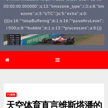
00:00:00.000000";s:13:"timezone_type";i:3;s:8:"tim
ezone";s:3:"UTC";}s:5:"extra";a:0:
{}}}s:16:"*stopBuffering";b:1;s:16:"*passthruLevel";
i:500;s:9:"*bubble";b:1;s:13:"*processors";a:0:{}}
F1新闻
天空体育直言维斯塔潘的