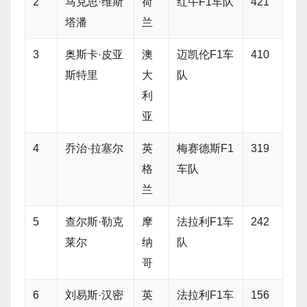
2
马克思·维斯
荷
红牛F1车队
421
塔潘
兰
3
奥斯卡·皮亚
澳
迈凯伦F1车
410
斯特里
大
队
利
亚
4
乔治·拉塞尔
英
梅赛德斯F1
319
格
车队
兰
5
查尔斯·勒克
摩
法拉利F1车
242
莱尔
纳
队
哥
6
刘易斯·汉密
英
法拉利F1车
156