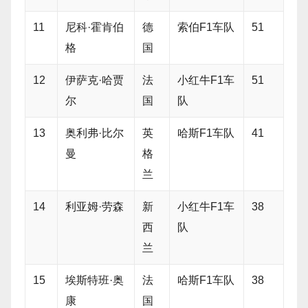
11
尼科·霍肯伯
德
索伯F1车队
51
格
国
12
伊萨克·哈贾
法
小红牛F1车
51
尔
国
队
13
奥利弗·比尔
英
哈斯F1车队
41
曼
格
兰
14
利亚姆·劳森
新
小红牛F1车
38
西
队
兰
15
埃斯特班·奥
法
哈斯F1车队
38
康
国