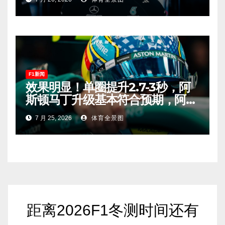
F1新闻
效果明显！单圈提升2.7-3秒，阿
斯顿马丁升级基本符合预期，阿隆
索有望在匈牙利进入Q2！
7 月 25, 2026
体育全景图
距离2026F1冬测时间还有