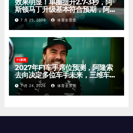
效果明显！单圈提升2.7-3秒，阿
斯顿马丁升级基本符合预期，阿隆
索有望在匈牙利进入Q2！
7 月 25, 2026
体育全景图
F1新闻
2027年F1车手席位预测，阿隆索
去向决定多位车手未来，三维车手
恐将离开。
7 月 24, 2026
体育全景图