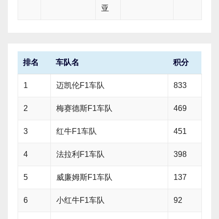
亚
排名
车队名
积分
1
迈凯伦F1车队
833
2
梅赛德斯F1车队
469
3
红牛F1车队
451
4
法拉利F1车队
398
5
威廉姆斯F1车队
137
6
小红牛F1车队
92