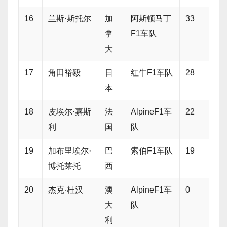
16
兰斯·斯托尔
加
阿斯顿马丁
33
拿
F1车队
大
17
角田裕毅
日
红牛F1车队
28
本
18
皮埃尔·嘉斯
法
AlpineF1车
22
利
国
队
19
加布里埃尔·
巴
索伯F1车队
19
博托莱托
西
20
杰克·杜汉
澳
AlpineF1车
0
大
队
利