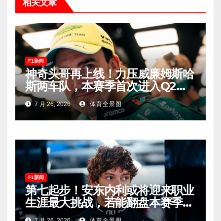
相关文章
F1新闻
神奇头哥再上线！力压威廉姆斯哈
斯两车队，本赛季首次进入Q2，
车迷终于扬眉吐气！
7 月 26, 2026
体育全景图
F1新闻
第七起步！安东内利或将迎来职业
生涯最大挑战，若能翻盘本赛季争
冠有望！
7 月 26, 2026
体育全景图