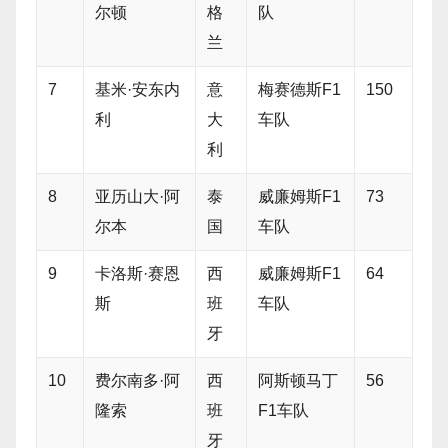
尔顿
格
队
兰
7
基米·安东内
意
梅赛德斯F1
150
利
大
车队
利
8
亚历山大·阿
泰
威廉姆斯F1
73
尔本
国
车队
9
卡洛斯·赛恩
西
威廉姆斯F1
64
斯
班
车队
牙
10
费尔南多·阿
西
阿斯顿马丁
56
隆索
班
F1车队
牙