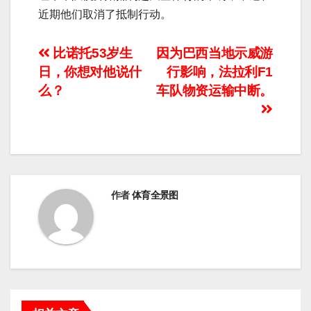
近期他们取消了抵制行动。
文
比诺托53岁生
因为巴西当地示威游
日，你想对他说什
行影响，法拉利F1
章
么？
车队物资运输中断。
导
航
作者
体育全景图