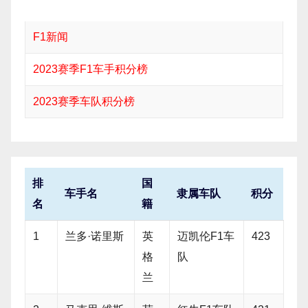
F1新闻
2023赛季F1车手积分榜
2023赛季车队积分榜
排
国
车手名
隶属车队
积分
名
籍
1
兰多·诺里斯
英
迈凯伦F1车
423
格
队
兰