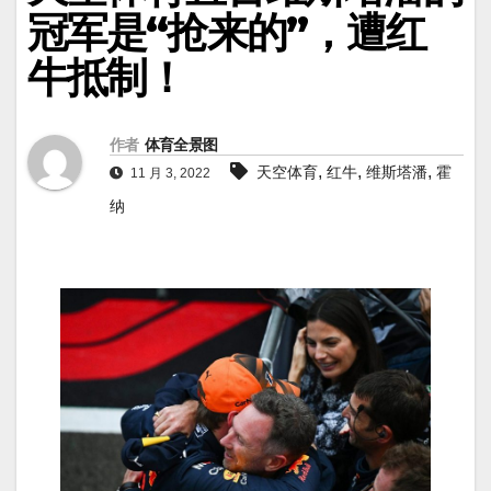
冠军是“抢来的”，遭红
牛抵制！
作者
体育全景图
,
,
,
天空体育
红牛
维斯塔潘
霍
11 月 3, 2022
纳