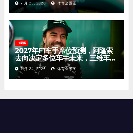
7 月 25, 2026
体育全景图
F1新闻
2027年F1车手席位预测，阿隆索
去向决定多位车手未来，三维车手
恐将离开。
7 月 24, 2026
体育全景图