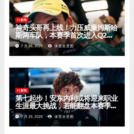
F1新闻
神奇头哥再上线！力压威廉姆斯哈
斯两车队，本赛季首次进入Q2，
车迷终于扬眉吐气！
7 月 26, 2026
体育全景图
F1新闻
第七起步！安东内利或将迎来职业
生涯最大挑战，若能翻盘本赛季争
冠有望！
7 月 26, 2026
体育全景图