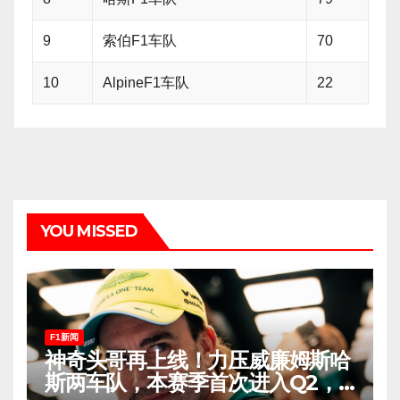
9
索伯F1车队
70
10
AlpineF1车队
22
YOU MISSED
F1新闻
神奇头哥再上线！力压威廉姆斯哈
斯两车队，本赛季首次进入Q2，