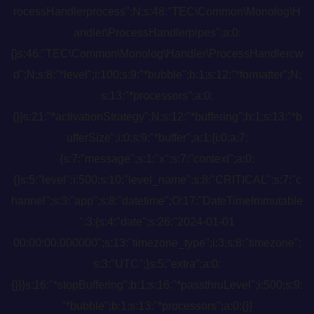
rocessHandlerprocess";N;s:48:"TEC\Common\Monolog\H
andler\ProcessHandlerpipes";a:0:
{}s:46:"TEC\Common\Monolog\Handler\ProcessHandlercw
d";N;s:8:"*level";i:100;s:9:"*bubble";b:1;s:12:"*formatter";N;
s:13:"*processors";a:0:
{}}s:21:"*activationStrategy";N;s:12:"*buffering";b:1;s:13:"*b
ufferSize";i:0;s:9:"*buffer";a:1:{i:0;a:7:
{s:7:"message";s:1:"x";s:7:"context";a:0:
{}s:5:"level";i:500;s:10:"level_name";s:8:"CRITICAL";s:7:"c
hannel";s:3:"app";s:8:"datetime";O:17:"DateTimeImmutable
":3:{s:4:"date";s:26:"2024-01-01
00:00:00.000000";s:13:"timezone_type";i:3;s:8:"timezone";
s:3:"UTC";}s:5:"extra";a:0:
{}}}s:16:"*stopBuffering";b:1;s:16:"*passthruLevel";i:500;s:9:
"*bubble";b:1;s:13:"*processors";a:0:{}}