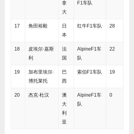
拿
F1车队
大
17
角田裕毅
日
红牛F1车队
28
本
18
皮埃尔·嘉斯
法
AlpineF1车
22
利
国
队
19
加布里埃尔·
巴
索伯F1车队
19
博托莱托
西
20
杰克·杜汉
澳
AlpineF1车
0
大
队
利
亚