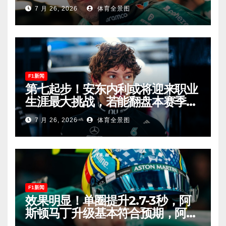
车迷终于扬眉吐气！
7 月 26, 2026
体育全景图
F1新闻
第七起步！安东内利或将迎来职业
生涯最大挑战，若能翻盘本赛季争
冠有望！
7 月 26, 2026
体育全景图
F1新闻
效果明显！单圈提升2.7-3秒，阿
斯顿马丁升级基本符合预期，阿隆
索有望在匈牙利进入Q2！