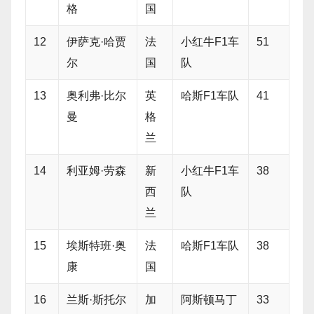
格
国
12
伊萨克·哈贾
法
小红牛F1车
51
尔
国
队
13
奥利弗·比尔
英
哈斯F1车队
41
曼
格
兰
14
利亚姆·劳森
新
小红牛F1车
38
西
队
兰
15
埃斯特班·奥
法
哈斯F1车队
38
康
国
16
兰斯·斯托尔
加
阿斯顿马丁
33