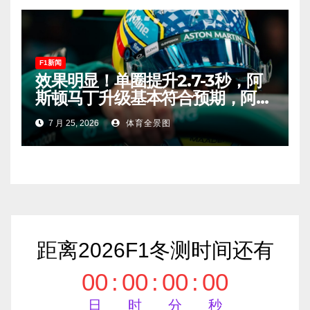
F1新闻
效果明显！单圈提升2.7-3秒，阿
斯顿马丁升级基本符合预期，阿隆
索有望在匈牙利进入Q2！
7 月 25, 2026
体育全景图
距离2026F1冬测时间还有
00
:
00
:
00
:
00
日
时
分
秒