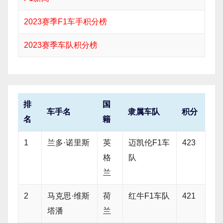
2023赛季F1车手积分榜
2023赛季车队积分榜
排
国
车手名
隶属车队
积分
名
籍
1
兰多·诺里斯
英
迈凯伦F1车
423
格
队
兰
2
马克思·维斯
荷
红牛F1车队
421
塔潘
兰