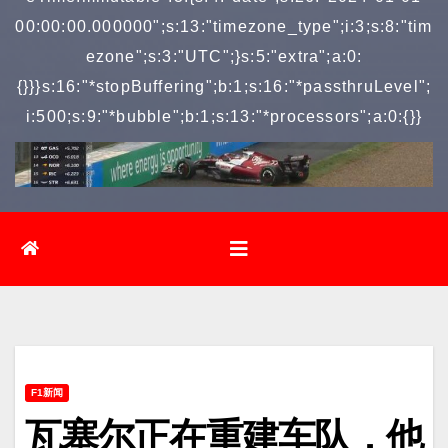
00:00:00.000000";s:13:"timezone_type";i:3;s:8:"tim
ezone";s:3:"UTC";}s:5:"extra";a:0:
{}}}s:16:"*stopBuffering";b:1;s:16:"*passthruLevel";
i:500;s:9:"*bubble";b:1;s:13:"*processors";a:0:{}}
F1新闻
瓦塞尔正在重建车队，他