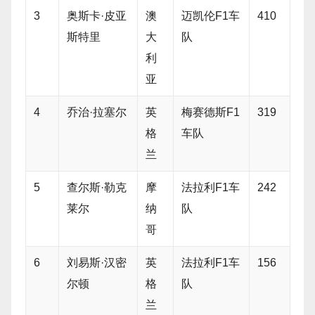
3
奥斯卡·皮亚
澳
迈凯伦F1车
410
斯特里
大
队
利
亚
4
乔治·拉塞尔
英
梅赛德斯F1
319
格
车队
兰
5
查尔斯·勒克
摩
法拉利F1车
242
莱尔
纳
队
哥
6
刘易斯·汉密
英
法拉利F1车
156
尔顿
格
队
兰