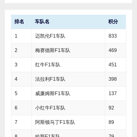
排名
车队名
积分
1
迈凯伦F1车队
833
2
梅赛德斯F1车队
469
3
红牛F1车队
451
4
法拉利F1车队
398
5
威廉姆斯F1车队
137
6
小红牛F1车队
92
7
阿斯顿马丁F1车队
89
8
哈斯F1车队
79