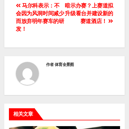
文
马尔科表示：不
暗示办赛？上赛道拟
会因为风洞时间减少
升级看台并建设新的
章
而放弃明年赛车的研
赛道酒店！
导
发！
航
作者
体育全景图
相关文章