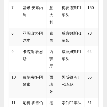
7
基米·安东内
意
梅赛德斯F1
150
利
大
车队
利
8
亚历山大·阿
泰
威廉姆斯F1
73
尔本
国
车队
9
卡洛斯·赛恩
西
威廉姆斯F1
64
斯
班
车队
牙
10
费尔南多·阿
西
阿斯顿马丁
56
隆索
班
F1车队
牙
11
尼科·霍肯伯
德
索伯F1车队
51