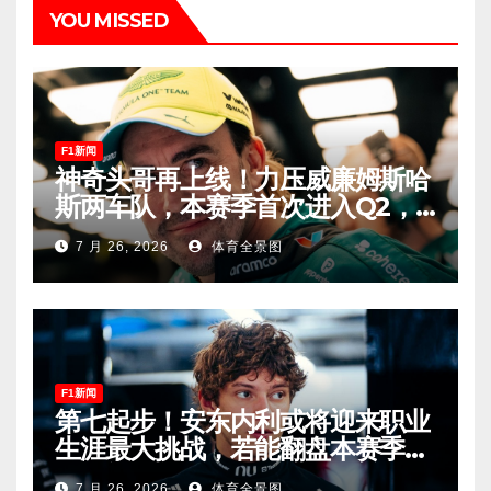
YOU MISSED
F1新闻
神奇头哥再上线！力压威廉姆斯哈
斯两车队，本赛季首次进入Q2，
车迷终于扬眉吐气！
7 月 26, 2026
体育全景图
F1新闻
第七起步！安东内利或将迎来职业
生涯最大挑战，若能翻盘本赛季争
冠有望！
7 月 26, 2026
体育全景图