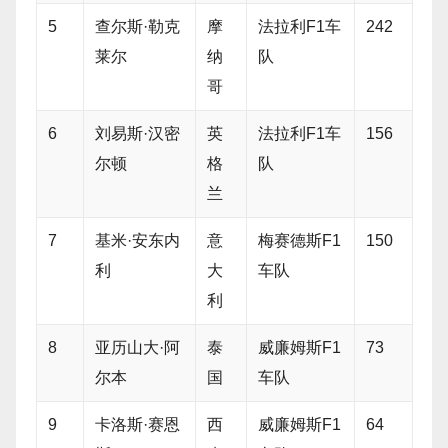
5
查尔斯·勒克
摩
法拉利F1车
242
莱尔
纳
队
哥
6
刘易斯·汉密
英
法拉利F1车
156
尔顿
格
队
兰
7
基米·安东内
意
梅赛德斯F1
150
利
大
车队
利
8
亚历山大·阿
泰
威廉姆斯F1
73
尔本
国
车队
9
卡洛斯·赛恩
西
威廉姆斯F1
64