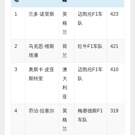
1
兰多·诺里斯
英
迈凯伦F1车
423
格
队
兰
2
马克思·维斯
荷
红牛F1车队
421
塔潘
兰
3
奥斯卡·皮亚
澳
迈凯伦F1车
410
斯特里
大
队
利
亚
4
乔治·拉塞尔
英
梅赛德斯F1
319
格
车队
兰