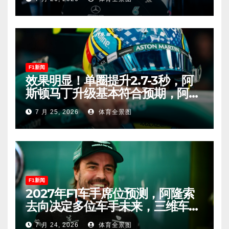
F1新闻
效果明显！单圈提升2.7-3秒，阿
斯顿马丁升级基本符合预期，阿隆
索有望在匈牙利进入Q2！
7 月 25, 2026
体育全景图
F1新闻
2027年F1车手席位预测，阿隆索
去向决定多位车手未来，三维车手
恐将离开。
7 月 24, 2026
体育全景图