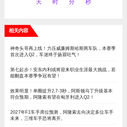
天
时
分
秒
相关内容
神奇头哥再上线！力压威廉姆斯哈斯两车队，本赛季
首次进入Q2，车迷终于扬眉吐气！
第七起步！安东内利或将迎来职业生涯最大挑战，若
能翻盘本赛季争冠有望！
效果明显！单圈提升2.7-3秒，阿斯顿马丁升级基本
符合预期，阿隆索有望在匈牙利进入Q2！
2027年F1车手席位预测，阿隆索去向决定多位车手
未来，三维车手恐将离开。