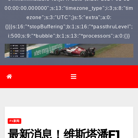
00:00:00.000000";s:13:"timezone_type";i:3;s:8:"tim
ezone";s:3:"UTC";}s:5:"extra";a:0:
{}}}s:16:"*stopBuffering";b:1;s:16:"*passthruLevel";
i:500;s:9:"*bubble";b:1;s:13:"*processors";a:0:{}}
F1新闻
最新消息！维斯塔潘F1