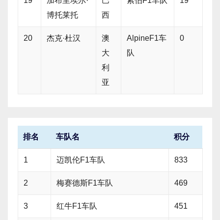
19
加布里埃尔·
巴
索伯F1车队
19
博托莱托
西
20
杰克·杜汉
澳
AlpineF1车
0
大
队
利
亚
排名
车队名
积分
1
迈凯伦F1车队
833
2
梅赛德斯F1车队
469
3
红牛F1车队
451