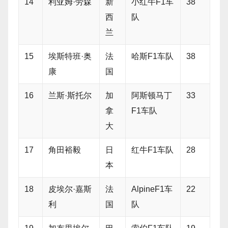
14
利亚姆·劳森
新
小红牛F1车
38
西
队
兰
15
埃斯特班·奥
法
哈斯F1车队
38
康
国
16
兰斯·斯托尔
加
阿斯顿马丁
33
拿
F1车队
大
17
角田裕毅
日
红牛F1车队
28
本
18
皮埃尔·嘉斯
法
AlpineF1车
22
利
国
队