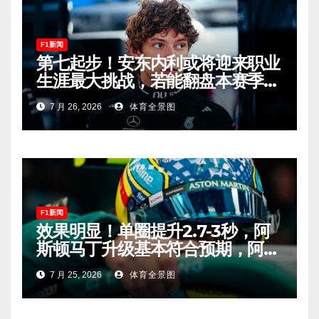
F1新闻
第七起步！安东内利或将迎来职业
生涯最大挑战，若能翻盘本赛季争
冠有望！
7 月 26, 2026
体育全景图
F1新闻
效果明显！单圈提升2.7-3秒，阿
斯顿马丁升级基本符合预期，阿隆
索有望在匈牙利进入Q2！
7 月 25, 2026
体育全景图