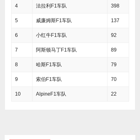
4
法拉利F1车队
398
5
威廉姆斯F1车队
137
6
小红牛F1车队
92
7
阿斯顿马丁F1车队
89
8
哈斯F1车队
79
9
索伯F1车队
70
10
AlpineF1车队
22