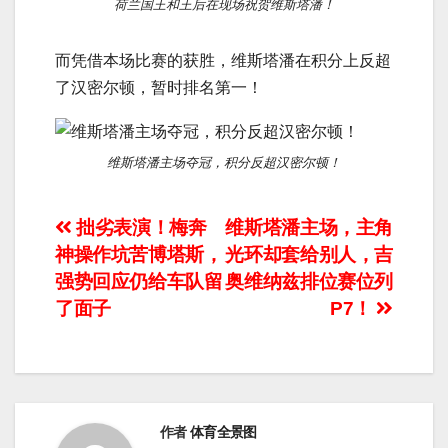
荷兰国王和王后在现场祝贺维斯塔潘！
而凭借本场比赛的获胜，维斯塔潘在积分上反超
了汉密尔顿，暂时排名第一！
维斯塔潘主场夺冠，积分反超汉密尔顿！
文
拙劣表演！梅奔
维斯塔潘主场，主角
神操作坑苦博塔斯，
光环却套给别人，吉
章
强势回应仍给车队留
奥维纳兹排位赛位列
导
了面子
P7！
航
作者
体育全景图