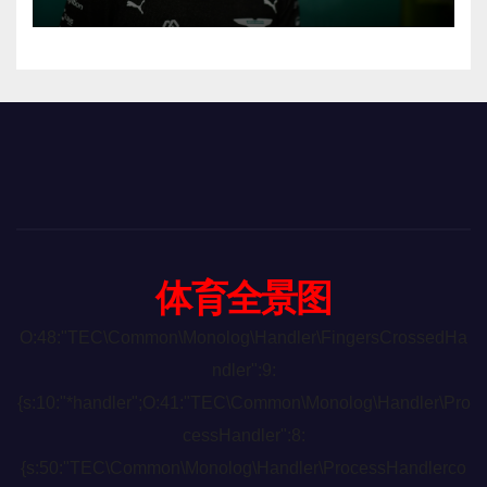
体育全景图
O:48:"TEC\Common\Monolog\Handler\FingersCrossedHa
ndler":9:
{s:10:"*handler";O:41:"TEC\Common\Monolog\Handler\Pro
cessHandler":8:
{s:50:"TEC\Common\Monolog\Handler\ProcessHandlerco