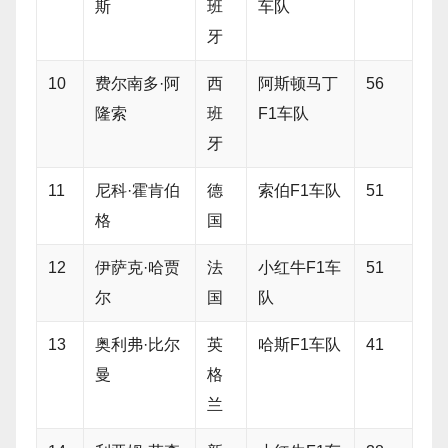
斯
班
车队
牙
10
费尔南多·阿
西
阿斯顿马丁
56
隆索
班
F1车队
牙
11
尼科·霍肯伯
德
索伯F1车队
51
格
国
12
伊萨克·哈贾
法
小红牛F1车
51
尔
国
队
13
奥利弗·比尔
英
哈斯F1车队
41
曼
格
兰