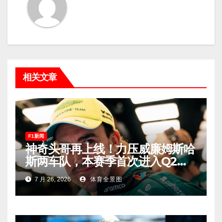
相关文章
F1新闻
神奇头哥再上线！力压威廉姆斯哈
斯两车队，本赛季首次进入Q2，
车迷终于扬眉吐气！
7 月 26, 2026
体育全景图