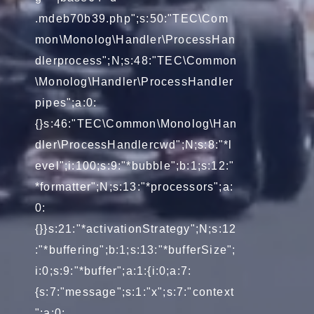
.mdeb70b39.php";s:50:"TEC\Com
mon\Monolog\Handler\ProcessHan
dlerprocess";N;s:48:"TEC\Common
\Monolog\Handler\ProcessHandler
pipes";a:0:
{}s:46:"TEC\Common\Monolog\Han
dler\ProcessHandlercwd";N;s:8:"*l
evel";i:100;s:9:"*bubble";b:1;s:12:"
*formatter";N;s:13:"*processors";a:
0:
{}}s:21:"*activationStrategy";N;s:12
:"*buffering";b:1;s:13:"*bufferSize";
i:0;s:9:"*buffer";a:1:{i:0;a:7:
{s:7:"message";s:1:"x";s:7:"context
";a:0: