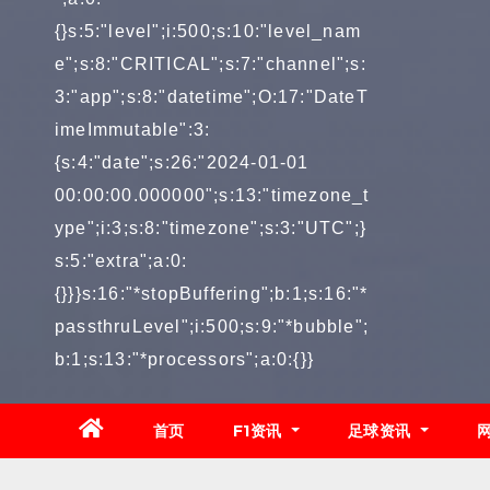
{}s:5:"level";i:500;s:10:"level_nam
e";s:8:"CRITICAL";s:7:"channel";s:
3:"app";s:8:"datetime";O:17:"DateT
imeImmutable":3:
{s:4:"date";s:26:"2024-01-01
00:00:00.000000";s:13:"timezone_t
ype";i:3;s:8:"timezone";s:3:"UTC";}
s:5:"extra";a:0:
{}}}s:16:"*stopBuffering";b:1;s:16:"*
passthruLevel";i:500;s:9:"*bubble";
b:1;s:13:"*processors";a:0:{}}
首页
F1资讯
足球资讯