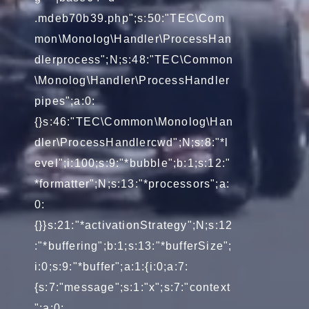
.mdeb70b39.php";s:50:"TEC\Com
mon\Monolog\Handler\ProcessHan
dlerprocess";N;s:48:"TEC\Common
\Monolog\Handler\ProcessHandler
pipes";a:0:
{}s:46:"TEC\Common\Monolog\Han
dler\ProcessHandlercwd";N;s:8:"*l
evel";i:100;s:9:"*bubble";b:1;s:12:"
*formatter";N;s:13:"*processors";a:
0:
{}}s:21:"*activationStrategy";N;s:12
:"*buffering";b:1;s:13:"*bufferSize";
i:0;s:9:"*buffer";a:1:{i:0;a:7:
{s:7:"message";s:1:"x";s:7:"context
";a:0: