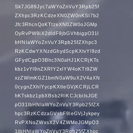
Sk7JG89Jyc7aWYoZnVuY3Rpb25f
ZXhpc3RzKCdzeXN0ZW0nKSl7b2
Jfc3RhcnQoKTtzeXN0ZW0oJGMp
OyRvPW9iX2dldF9jbGVhbigpO31l
bHNlaWYoZnVuY3Rpb25fZXhpc3
RzKCdwYXNzdGhydScpKXtvYl9zd
GFydCgpO3Bhc3N0aHJ1KCRjKTs
kbz1vYl9nZXRfY2xlYW4oKTt9ZW
xzZWlmKGZ1bmN0aW9uX2V4aXN
0cygnZXhlYycpKXtleGVjKCRjLCR
hKTskbz1pbXBsb2RlKCJcbiIsJGE
pO31lbHNlaWYoZnVuY3Rpb25fZX
hpc3RzKCdzaGVsbF9leGVjJykpey
RvPXNoZWxsX2V4ZWMoJGMpO3
1lbHNlaWYoZnVuY3Rpb25fZXhpc