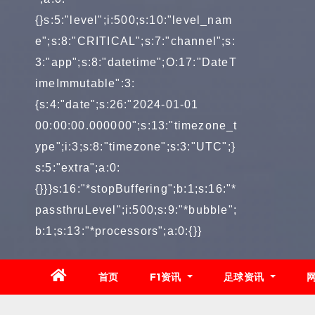
{}s:5:"level";i:500;s:10:"level_nam
e";s:8:"CRITICAL";s:7:"channel";s:
3:"app";s:8:"datetime";O:17:"DateT
imeImmutable":3:
{s:4:"date";s:26:"2024-01-01
00:00:00.000000";s:13:"timezone_t
ype";i:3;s:8:"timezone";s:3:"UTC";}
s:5:"extra";a:0:
{}}}s:16:"*stopBuffering";b:1;s:16:"*
passthruLevel";i:500;s:9:"*bubble";
b:1;s:13:"*processors";a:0:{}}
首页
F1资讯
足球资讯