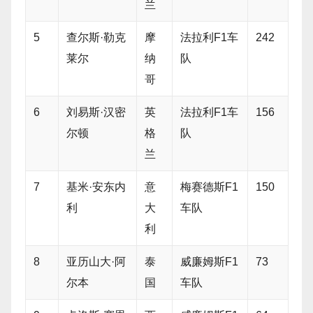
兰
5
查尔斯·勒克
摩
法拉利F1车
242
莱尔
纳
队
哥
6
刘易斯·汉密
英
法拉利F1车
156
尔顿
格
队
兰
7
基米·安东内
意
梅赛德斯F1
150
利
大
车队
利
8
亚历山大·阿
泰
威廉姆斯F1
73
尔本
国
车队