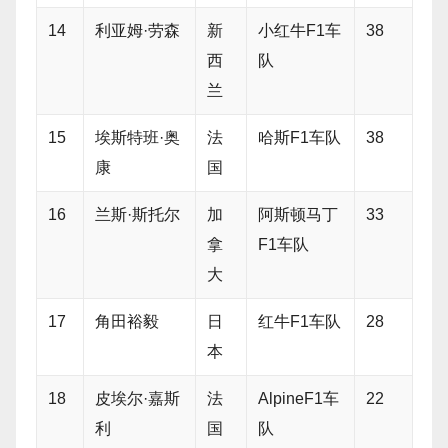
14
利亚姆·劳森
新
小红牛F1车
38
西
队
兰
15
埃斯特班·奥
法
哈斯F1车队
38
康
国
16
兰斯·斯托尔
加
阿斯顿马丁
33
拿
F1车队
大
17
角田裕毅
日
红牛F1车队
28
本
18
皮埃尔·嘉斯
法
AlpineF1车
22
利
国
队