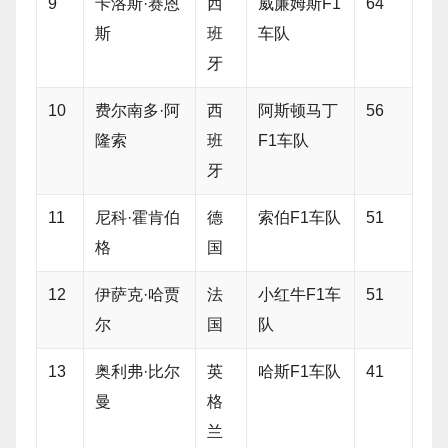
9
卡洛斯·赛恩
西
威廉姆斯F1
64
斯
班
车队
牙
10
费尔南多·阿
西
阿斯顿马丁
56
隆索
班
F1车队
牙
11
尼科·霍肯伯
德
索伯F1车队
51
格
国
12
伊萨克·哈贾
法
小红牛F1车
51
尔
国
队
13
奥利弗·比尔
英
哈斯F1车队
41
曼
格
兰