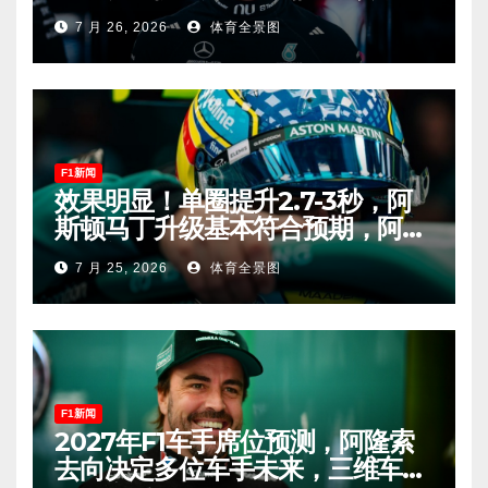
冠有望！
7 月 26, 2026
体育全景图
F1新闻
效果明显！单圈提升2.7-3秒，阿
斯顿马丁升级基本符合预期，阿隆
索有望在匈牙利进入Q2！
7 月 25, 2026
体育全景图
F1新闻
2027年F1车手席位预测，阿隆索
去向决定多位车手未来，三维车手