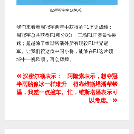
祝周冠宇生日快乐。
我们来看看周冠宇两年中获得的F1历史成绩：
周冠宇总共获得F1积分8分；三场F1正赛最快圈
速；超越除了维斯塔潘外所有现役F1世界冠
军。让我们祝这位中国小将，能够在F1这片领
域中一帆风顺，再创辉煌。
文
汉密尔顿表示：
阿隆索表示，想夺冠
半雨胎像冰一样难升
得靠维斯塔潘帮帮
章
温，我差一点撞车。
忙，维斯塔潘表示可
导
以考虑。
航