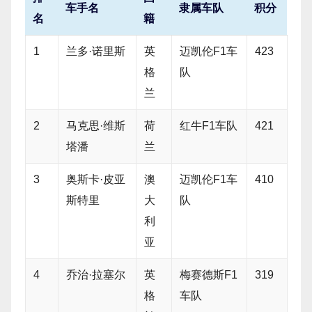
车手名
隶属车队
积分
名
籍
1
兰多·诺里斯
英
迈凯伦F1车
423
格
队
兰
2
马克思·维斯
荷
红牛F1车队
421
塔潘
兰
3
奥斯卡·皮亚
澳
迈凯伦F1车
410
斯特里
大
队
利
亚
4
乔治·拉塞尔
英
梅赛德斯F1
319
格
车队