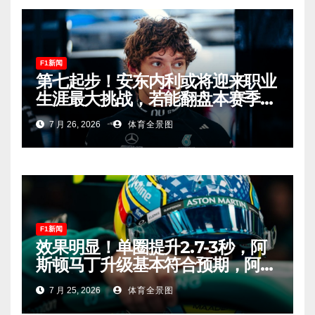
F1新闻
第七起步！安东内利或将迎来职业
生涯最大挑战，若能翻盘本赛季争
冠有望！
7 月 26, 2026
体育全景图
F1新闻
效果明显！单圈提升2.7-3秒，阿
斯顿马丁升级基本符合预期，阿隆
索有望在匈牙利进入Q2！
7 月 25, 2026
体育全景图