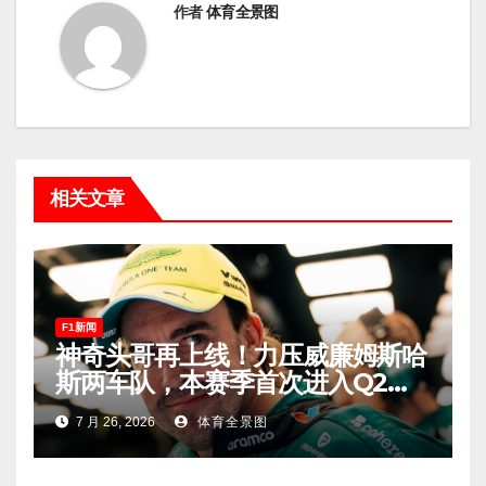
作者
体育全景图
相关文章
F1新闻
神奇头哥再上线！力压威廉姆斯哈
斯两车队，本赛季首次进入Q2，
车迷终于扬眉吐气！
7 月 26, 2026
体育全景图