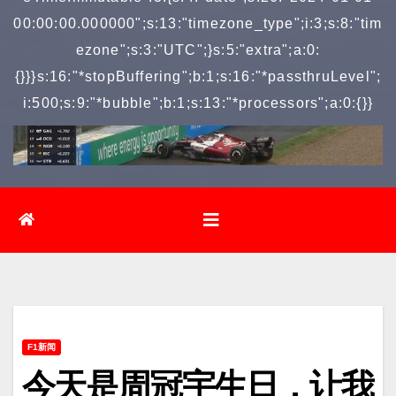
00:00:00.000000";s:13:"timezone_type";i:3;s:8:"tim
ezone";s:3:"UTC";}s:5:"extra";a:0:
{}}}s:16:"*stopBuffering";b:1;s:16:"*passthruLevel";
i:500;s:9:"*bubble";b:1;s:13:"*processors";a:0:{}}
F1新闻
今天是周冠宇生日，让我