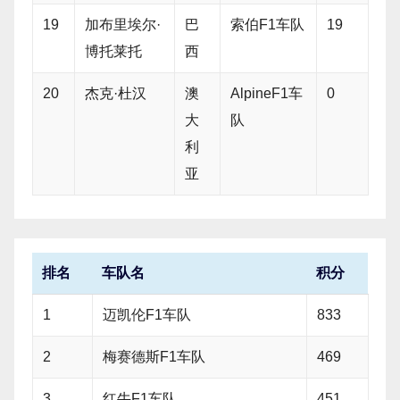
19
加布里埃尔·
巴
索伯F1车队
19
博托莱托
西
20
杰克·杜汉
澳
AlpineF1车
0
大
队
利
亚
排名
车队名
积分
1
迈凯伦F1车队
833
2
梅赛德斯F1车队
469
3
红牛F1车队
451