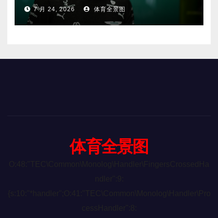
恐将离开。
7 月 24, 2026
体育全景图
体育全景图
O:48:"TEC\Common\Monolog\Handler\FingersCrossedHa
ndler":9:
{s:10:"*handler";O:41:"TEC\Common\Monolog\Handler\Pro
cessHandler":8: