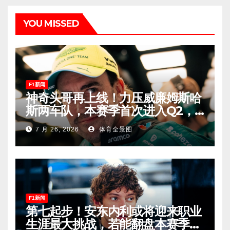
YOU MISSED
F1新闻
神奇头哥再上线！力压威廉姆斯哈
斯两车队，本赛季首次进入Q2，
车迷终于扬眉吐气！
7 月 26, 2026
体育全景图
F1新闻
第七起步！安东内利或将迎来职业
生涯最大挑战，若能翻盘本赛季争