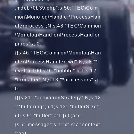
.mdeb70b39.php";s:50:"TEC\Com
mon\Monolog\Handler\ProcessHan
dlerprocess";N;s:48:"TEC\Common
\Monolog\Handler\ProcessHandler
pipes";a:0:
{}s:46:"TEC\Common\Monolog\Han
dler\ProcessHandlercwd";N;s:8:"*l
evel";i:100;s:9:"*bubble";b:1;s:12:"
*formatter";N;s:13:"*processors";a:
0:
{}}s:21:"*activationStrategy";N;s:12
:"*buffering";b:1;s:13:"*bufferSize";
i:0;s:9:"*buffer";a:1:{i:0;a:7:
{s:7:"message";s:1:"x";s:7:"context
";a:0: