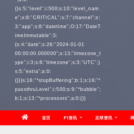
{}s:5:"level";i:500;s:10:"level_nam
e";s:8:"CRITICAL";s:7:"channel";s:
3:"app";s:8:"datetime";O:17:"DateT
imeImmutable":3:
{s:4:"date";s:26:"2024-01-01
00:00:00.000000";s:13:"timezone_t
ype";i:3;s:8:"timezone";s:3:"UTC";}
s:5:"extra";a:0:
{}}}s:16:"*stopBuffering";b:1;s:16:"*
passthruLevel";i:500;s:9:"*bubble";
b:1;s:13:"*processors";a:0:{}}
首页
F1资讯
足球资讯