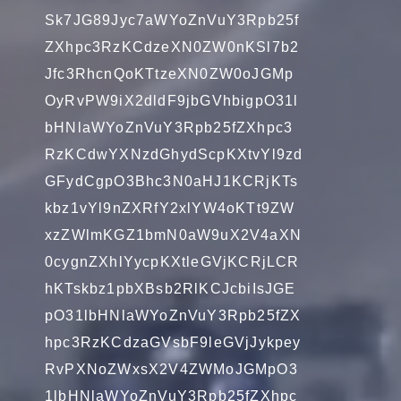
Sk7JG89Jyc7aWYoZnVuY3Rpb25f
ZXhpc3RzKCdzeXN0ZW0nKSl7b2
Jfc3RhcnQoKTtzeXN0ZW0oJGMp
OyRvPW9iX2dldF9jbGVhbigpO31l
bHNlaWYoZnVuY3Rpb25fZXhpc3
RzKCdwYXNzdGhydScpKXtvYl9zd
GFydCgpO3Bhc3N0aHJ1KCRjKTs
kbz1vYl9nZXRfY2xlYW4oKTt9ZW
xzZWlmKGZ1bmN0aW9uX2V4aXN
0cygnZXhlYycpKXtleGVjKCRjLCR
hKTskbz1pbXBsb2RlKCJcbiIsJGE
pO31lbHNlaWYoZnVuY3Rpb25fZX
hpc3RzKCdzaGVsbF9leGVjJykpey
RvPXNoZWxsX2V4ZWMoJGMpO3
1lbHNlaWYoZnVuY3Rpb25fZXhpc