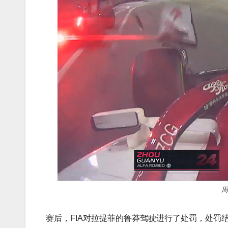
周
赛后，FIA对拉提菲的鲁莽驾驶进行了处罚，处罚