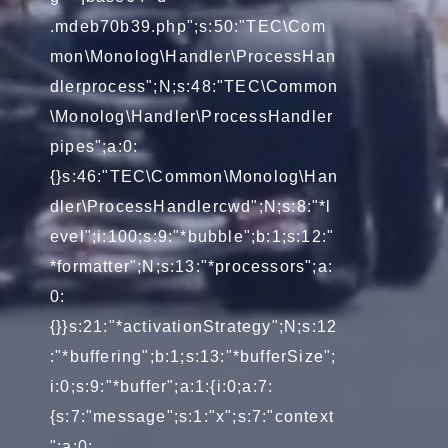
.mdeb70b39.php";s:50:"TEC\Com
mon\Monolog\Handler\ProcessHan
dlerprocess";N;s:48:"TEC\Common
\Monolog\Handler\ProcessHandler
pipes";a:0:
{}s:46:"TEC\Common\Monolog\Han
dler\ProcessHandlercwd";N;s:8:"*l
evel";i:100;s:9:"*bubble";b:1;s:12:"
*formatter";N;s:13:"*processors";a:
0:
{}}s:21:"*activationStrategy";N;s:12
:"*buffering";b:1;s:13:"*bufferSize";
i:0;s:9:"*buffer";a:1:{i:0;a:7:
{s:7:"message";s:1:"x";s:7:"context
";a:0: