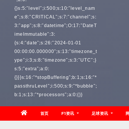
{}s:5:"level";i:500;s:10:"level_nam
e";s:8:"CRITICAL";s:7:"channel";s:
3:"app";s:8:"datetime";O:17:"DateT
imeImmutable":3:
{s:4:"date";s:26:"2024-01-01
00:00:00.000000";s:13:"timezone_t
ype";i:3;s:8:"timezone";s:3:"UTC";}
s:5:"extra";a:0:
{}}}s:16:"*stopBuffering";b:1;s:16:"*
passthruLevel";i:500;s:9:"*bubble";
b:1;s:13:"*processors";a:0:{}}
首页
F1资讯
足球资讯