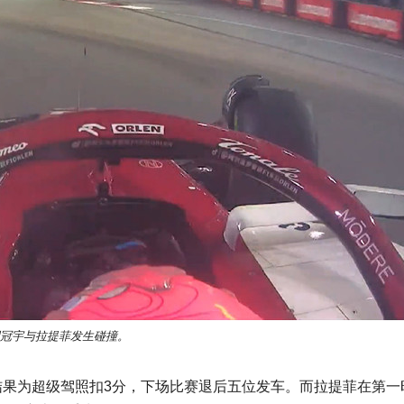
冠宇与拉提菲发生碰撞。
结果为超级驾照扣3分，下场比赛退后五位发车。而拉提菲在第一