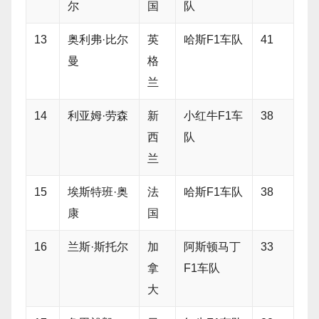
尔
国
队
13
奥利弗·比尔
英
哈斯F1车队
41
曼
格
兰
14
利亚姆·劳森
新
小红牛F1车
38
西
队
兰
15
埃斯特班·奥
法
哈斯F1车队
38
康
国
16
兰斯·斯托尔
加
阿斯顿马丁
33
拿
F1车队
大