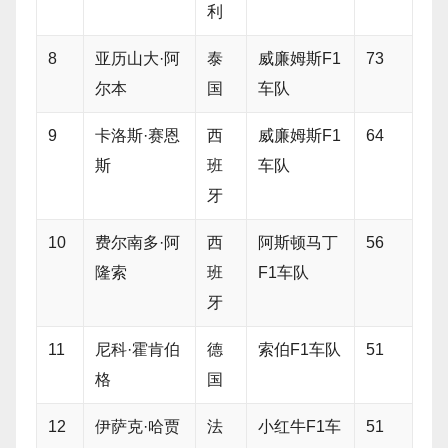
利
8
亚历山大·阿
泰
威廉姆斯F1
73
尔本
国
车队
9
卡洛斯·赛恩
西
威廉姆斯F1
64
斯
班
车队
牙
10
费尔南多·阿
西
阿斯顿马丁
56
隆索
班
F1车队
牙
11
尼科·霍肯伯
德
索伯F1车队
51
格
国
12
伊萨克·哈贾
法
小红牛F1车
51