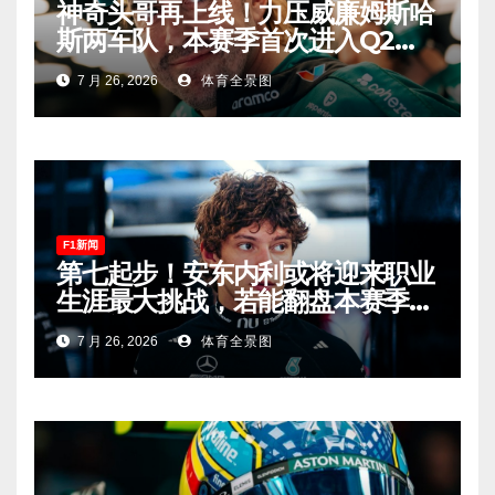
神奇头哥再上线！力压威廉姆斯哈
斯两车队，本赛季首次进入Q2，
车迷终于扬眉吐气！
7 月 26, 2026
体育全景图
F1新闻
第七起步！安东内利或将迎来职业
生涯最大挑战，若能翻盘本赛季争
冠有望！
7 月 26, 2026
体育全景图