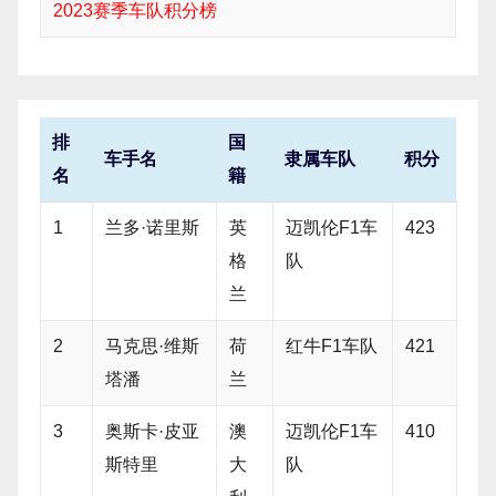
2023赛季车队积分榜
排
国
车手名
隶属车队
积分
名
籍
1
兰多·诺里斯
英
迈凯伦F1车
423
格
队
兰
2
马克思·维斯
荷
红牛F1车队
421
塔潘
兰
3
奥斯卡·皮亚
澳
迈凯伦F1车
410
斯特里
大
队