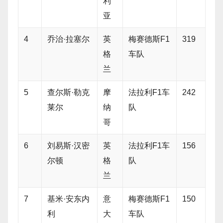
利
亚
4
乔治·拉塞尔
英
梅赛德斯F1
319
格
车队
兰
5
查尔斯·勒克
摩
法拉利F1车
242
莱尔
纳
队
哥
6
刘易斯·汉密
英
法拉利F1车
156
尔顿
格
队
兰
7
基米·安东内
意
梅赛德斯F1
150
利
大
车队