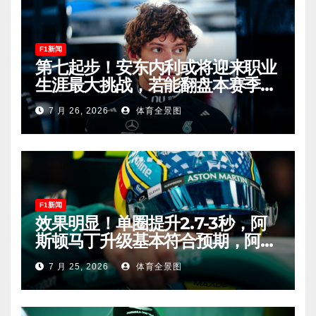
F1新闻
第七起步！安东内利或将迎来职业
生涯最大挑战，若能翻盘本赛季争
冠有望！
7 月 26, 2026
体育全景图
F1新闻
效果明显！单圈提升2.7-3秒，阿
斯顿马丁升级基本符合预期，阿隆
索有望在匈牙利进入Q2！
7 月 25, 2026
体育全景图