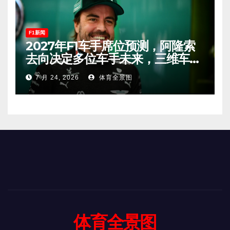
F1新闻
2027年F1车手席位预测，阿隆索
去向决定多位车手未来，三维车手
恐将离开。
7 月 24, 2026
体育全景图
体育全景图