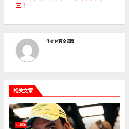
导
三！
航
作者
体育全景图
相关文章
F1新闻