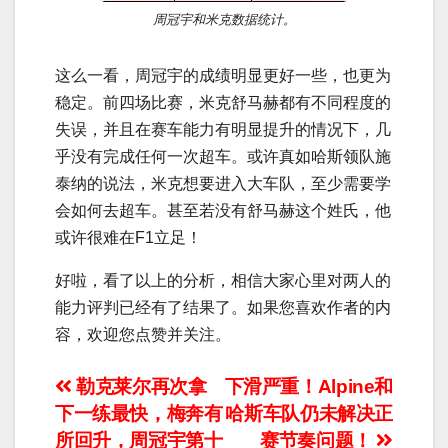
周冠宇和米克数据统计。
这么一看，周冠宇的成绩明显更好一些，也更为
稳定。前四场比赛，米克舒马赫都有不同程度的
失误，并且在赛车能力有明显提升的情况下，几
乎没有完成任何一次超车。或许真如哈斯领队施
泰纳的说法，米克想要进入大车队，至少需要学
会如何去超车。甚至若没有舒马赫这个姓氏，他
或许很难在F1立足！
好啦，看了以上的分析，相信大家心里对两人的
能力评判已经有了结果了。如果您喜欢作者的内
容，欢迎您点赞并关注。
文
勒克莱尔再次拿
下滑严重！Alpine和
下一练最快，梅奔有
哈斯车队仍未解决正
章
所回升，周冠宇第十
赛节奏问题！