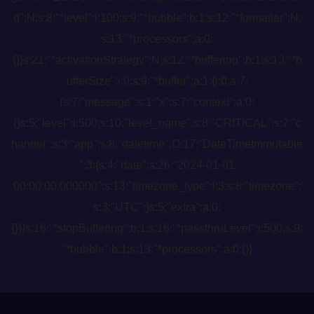
d";N;s:8:"*level";i:100;s:9:"*bubble";b:1;s:12:"*formatter";N;
s:13:"*processors";a:0:
{}}s:21:"*activationStrategy";N;s:12:"*buffering";b:1;s:13:"*b
ufferSize";i:0;s:9:"*buffer";a:1:{i:0;a:7:
{s:7:"message";s:1:"x";s:7:"context";a:0:
{}s:5:"level";i:500;s:10:"level_name";s:8:"CRITICAL";s:7:"c
hannel";s:3:"app";s:8:"datetime";O:17:"DateTimeImmutable
":3:{s:4:"date";s:26:"2024-01-01
00:00:00.000000";s:13:"timezone_type";i:3;s:8:"timezone";
s:3:"UTC";}s:5:"extra";a:0:
{}}}s:16:"*stopBuffering";b:1;s:16:"*passthruLevel";i:500;s:9:
"*bubble";b:1;s:13:"*processors";a:0:{}}