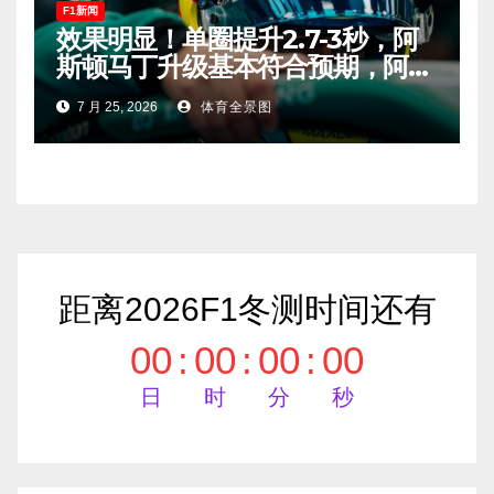
F1新闻
效果明显！单圈提升2.7-3秒，阿
斯顿马丁升级基本符合预期，阿隆
索有望在匈牙利进入Q2！
7 月 25, 2026
体育全景图
距离2026F1冬测时间还有
00
:
00
:
00
:
00
日
时
分
秒