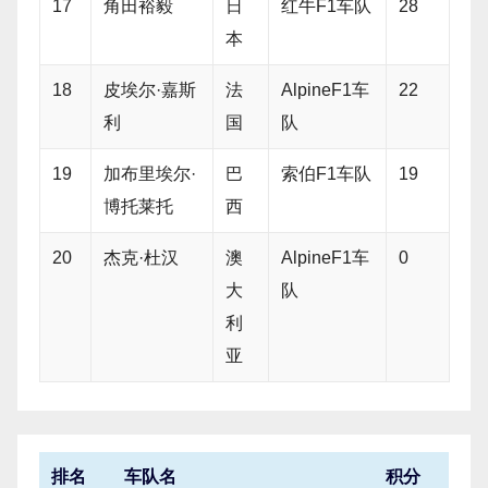
17
角田裕毅
日
红牛F1车队
28
本
18
皮埃尔·嘉斯
法
AlpineF1车
22
利
国
队
19
加布里埃尔·
巴
索伯F1车队
19
博托莱托
西
20
杰克·杜汉
澳
AlpineF1车
0
大
队
利
亚
排名
车队名
积分