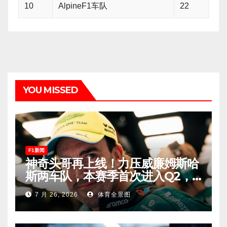
10
AlpineF1车队
22
YOU MISSED
F1新闻
神奇头哥再上线！力压威廉姆斯哈
斯两车队，本赛季首次进入Q2，
车迷终于扬眉吐气！
7 月 26, 2026
体育全景图