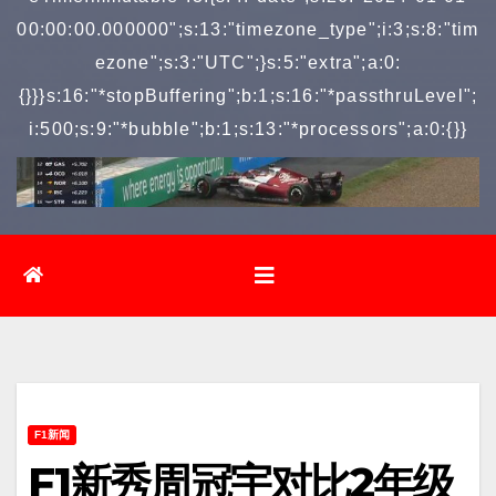
00:00:00.000000";s:13:"timezone_type";i:3;s:8:"tim
ezone";s:3:"UTC";}s:5:"extra";a:0:
{}}}s:16:"*stopBuffering";b:1;s:16:"*passthruLevel";
i:500;s:9:"*bubble";b:1;s:13:"*processors";a:0:{}}
F1新闻
F1新秀周冠宇对比2年级