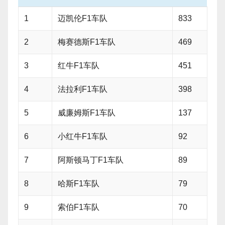
1
迈凯伦F1车队
833
2
梅赛德斯F1车队
469
3
红牛F1车队
451
4
法拉利F1车队
398
5
威廉姆斯F1车队
137
6
小红牛F1车队
92
7
阿斯顿马丁F1车队
89
8
哈斯F1车队
79
9
索伯F1车队
70